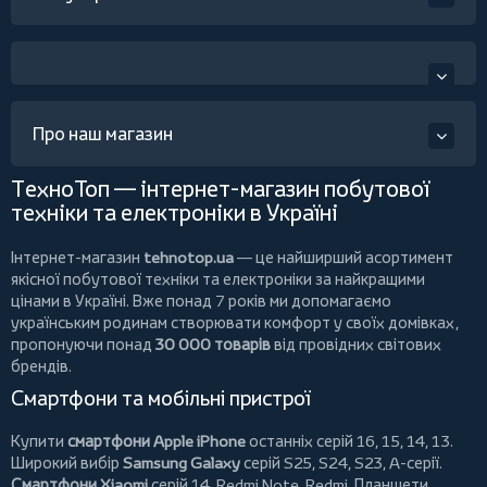
Про наш магазин
ТехноТоп — інтернет-магазин побутової
техніки та електроніки в Україні
Інтернет-магазин
tehnotop.ua
— це найширший асортимент
якісної побутової техніки та електроніки за найкращими
цінами в Україні. Вже понад 7 років ми допомагаємо
українським родинам створювати комфорт у своїх домівках,
пропонуючи понад
30 000 товарів
від провідних світових
брендів.
Смартфони та мобільні пристрої
Купити
смартфони Apple iPhone
останніх серій 16, 15, 14, 13.
Широкий вибір
Samsung Galaxy
серій S25, S24, S23, A-серії.
Смартфони Xiaomi
серій 14, Redmi Note, Redmi.
Планшети
,