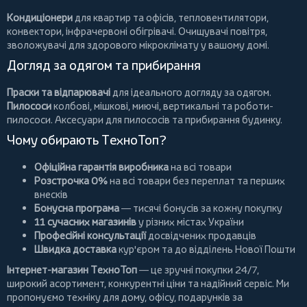
Кондиціонери
для квартир та офісів,
тепловентилятори
,
конвектори
,
інфрачервоні обігрівачі
.
Очищувачі повітря
,
зволожувачі для здорового мікроклімату у вашому домі.
Догляд за одягом та прибирання
Праски та відпарювачі
для ідеального догляду за одягом.
Пилососи
колбові
,
мішкові
,
миючі
,
вертикальні
та
роботи-
пилососи
. Аксесуари для пилососів та прибирання будинку.
Чому обирають ТехноТоп?
Офіційна гарантія виробника
на всі товари
Розстрочка 0%
на всі товари без переплат та перших
внесків
Бонусна програма
— тисячі бонусів за кожну покупку
11 сучасних магазинів
у різних містах України
Професійні консультації
досвідчених продавців
Швидка доставка
кур'єром та до відділень Нової Пошти
Інтернет-магазин ТехноТоп
— це зручні покупки 24/7,
широкий асортимент, конкурентні ціни та надійний сервіс. Ми
пропонуємо
техніку для дому
, офісу, подарунків за