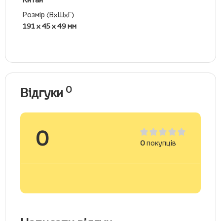
Розмір (ВхШхГ)
191 х 45 х 49 мм
0
Відгуки
0
0
покупців