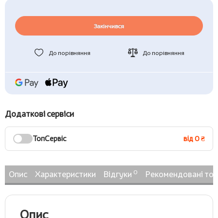
Закінчився
До порівняння
До порівняння
Додаткові сервіси
ТопСервіс
від 0 ₴
0
Опис
Характеристики
Відгуки
Рекомендовані то
Опис