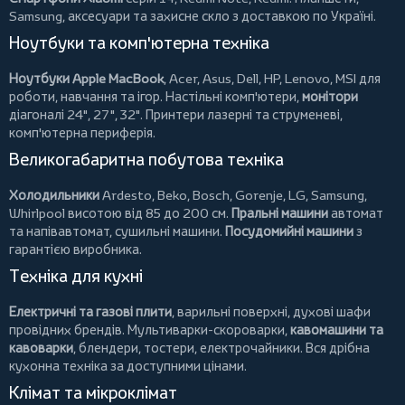
Samsung, аксесуари та
захисне скло
з доставкою по Україні.
Ноутбуки та комп'ютерна техніка
Ноутбуки Apple MacBook
,
Acer
,
Asus
,
Dell
,
HP
,
Lenovo
,
MSI
для
роботи, навчання та ігор. Настільні комп'ютери,
монітори
діагоналі 24", 27", 32".
Принтери
лазерні та струменеві,
комп'ютерна периферія.
Великогабаритна побутова техніка
Холодильники
Ardesto
,
Beko
,
Bosch
,
Gorenje
,
LG
,
Samsung
,
Whirlpool
висотою від 85 до 200 см.
Пральні машини
автомат
та напівавтомат,
сушильні машини
.
Посудомийні машини
з
гарантією виробника.
Техніка для кухні
Електричні та газові плити
, варильні поверхні, духові шафи
провідних брендів.
Мультиварки-скороварки
,
кавомашини та
кавоварки
,
блендери
,
тостери
,
електрочайники
. Вся дрібна
кухонна техніка за доступними цінами.
Клімат та мікроклімат