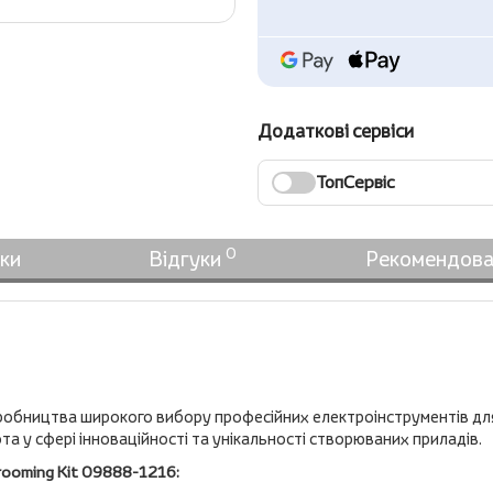
Додаткові сервіси
ТопСервіс
0
ки
Відгуки
Рекомендова
бництва широкого вибору професійних електроінструментів для інд
а у сфері інноваційності та унікальності створюваних приладів.
ooming Kit 09888-1216: