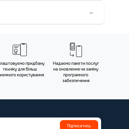
лаштовуємо придбану
Надаємо пакети послуг
техніку для більш
на оновлення чи заміну
иємного користування
програмного
забезпечення
Підписатись