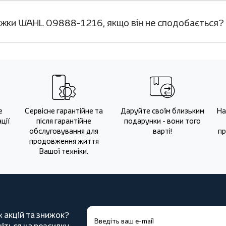
ижки WAHL 09888-1216, якщо він не сподобається?
е
Сервісне гарантійне та
Даруйте своїм близьким
На
ції
після гарантійне
подарунки - вони того
обслуговування для
варті!
пр
продовження життя
Вашої техніки.
х акцій та знижок?