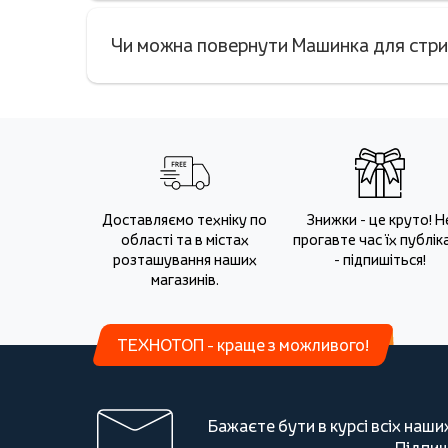
Чи можна повернути Машинка для стр
Доставляємо техніку по
Знижки - це круто! Н
області та в містах
прогавте час їх публіка
розташування наших
- підпишіться!
магазинів.
ТЕХНОТОП - краще з можливого!
Бажаєте бути в курсі всіх наши