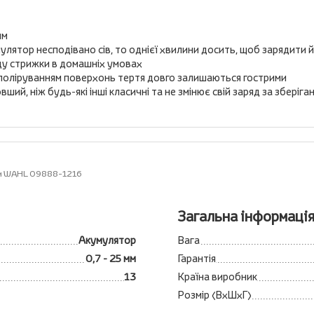
мм
лятор несподівано сів, то однієї хвилини досить, щоб зарядити 
ду стрижки в домашніх умовах
 поліруванням поверхонь тертя довго залишаються гострими
ий, ніж будь-які інші класичні та не змінює свій заряд за зберіга
ки WAHL 09888-1216
Загальна інформаці
Акумулятор
Вага
0,7 - 25 мм
Гарантія
13
Країна виробник
Розмір (ВхШхГ)