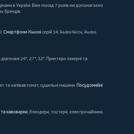
інами в Україні. Вже понад 7 років ми допомагаємо
их брендів.
ї.
Смартфони Xiaomi
серій 14, Redmi Note, Redmi.
и
діагоналі 24", 27", 32".
Принтери
лазерні та
т та напівавтомат,
сушильні машини
.
Посудомийні
та кавоварки
,
блендери
,
тостери
,
електрочайники
.