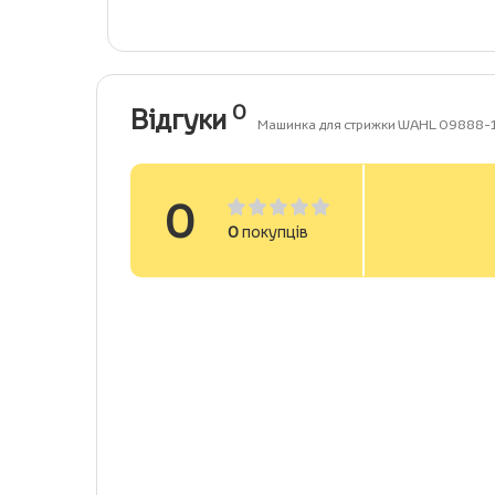
0
Відгуки
Машинка для стрижки WAHL 09888-
0
0
покупців