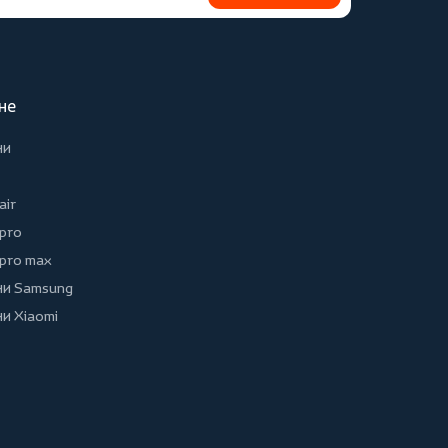
не
ни
air
 pro
 pro max
и Samsung
и Xiaomi