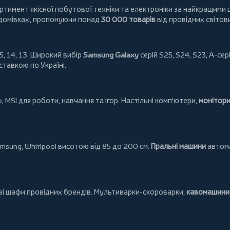
имент якісної побутової техніки та електроніки за найкращими ц
 домівках, пропонуючи понад
30 000 товарів
від провідних світов
5, 14, 13. Широкий вибір
Samsung Galaxy
серій S25, S24, S23, A-сері
ставкою по Україні.
o
,
MSI
для роботи, навчання та ігор. Настільні комп'ютери,
монітор
msung
,
Whirlpool
висотою від 85 до 200 см.
Пральні машини
автома
ові шафи провідних брендів.
Мультиварки-скороварки
,
кавомашини 