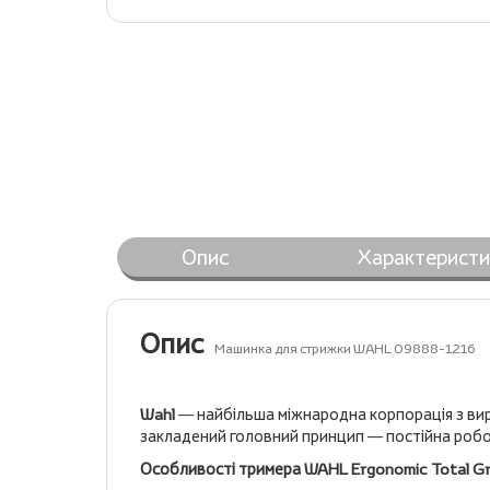
Опис
Характеристи
Опис
Машинка для стрижки WAHL 09888-1216
Wahl
— найбільша міжнародна корпорація з виро
закладений головний принцип — постійна робот
Особливості тримера WAHL Ergonomic Total Gr