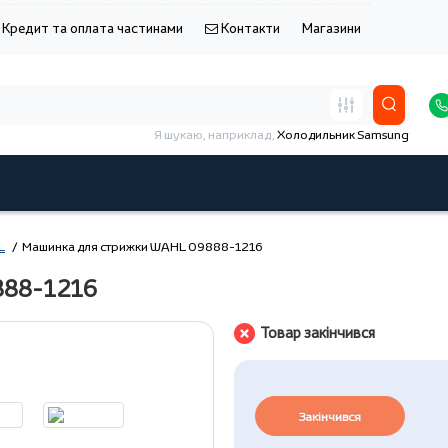
Кредит та оплата частинами
Контакти
Магазини
Я шукаю, наприклад,
Холодильник Samsung
L
Машинка для стрижки WAHL 09888-1216
888-1216
Товар закінчився
Закінчився