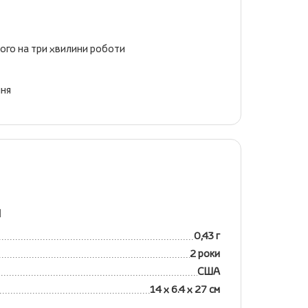
його на три хвилини роботи
ння
я
0,43 г
2 роки
США
14 х 6.4 х 27 см