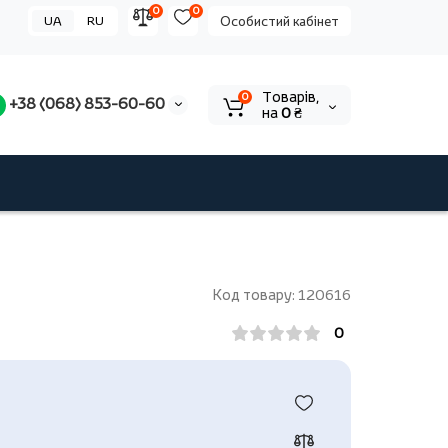
0
0
UA
RU
Особистий кабінет
Tоварів,
0
+38 (068) 853-60-60
на
0 ₴
Код товару: 120616
0