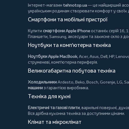
Інтернет-магазин
tehnotop.ua
— це найширший асорт
українським родинам створювати комфорт у своїх
Смартфони та мобільні пристрої
Купити
смартфони Apple iPhone
останніх серій 16, 1
Планшети
, Samsung, аксесуари та
захисне скло
з до
Ноутбуки та комп'ютерна техніка
Ноутбуки Apple MacBook
,
Acer
,
Asus
,
Dell
,
HP
,
Lenov
струменеві, комп'ютерна периферія.
Великогабаритна побутова техніка
Холодильники
Ardesto
,
Beko
,
Bosch
,
Gorenje
,
LG
,
Sa
машини
з гарантією виробника.
Техніка для кухні
Електричні та газові плити
, варильні поверхні, дух
Вся дрібна кухонна техніка за доступними цінами.
Клімат та мікроклімат