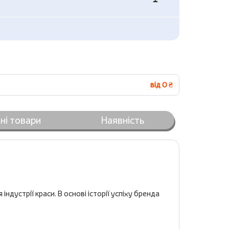
від 0 ₴
ні товари
Наявність
устрії краси. В основі історії успіху бренда