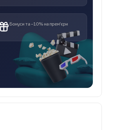
Бонуси та –10% на прем'єри