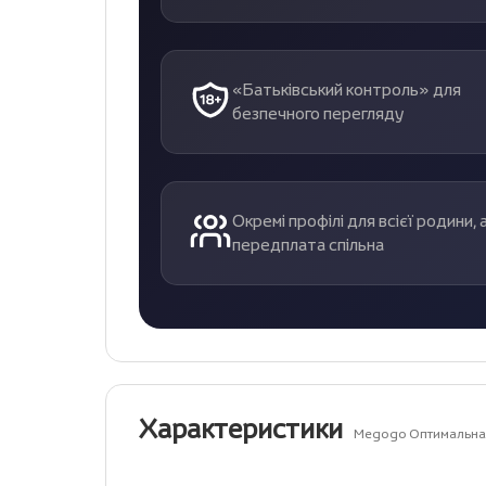
«Батьківський контроль» для
безпечного перегляду
Окремі профілі для всієї родини, 
передплата спільна
Характеристики
Megogo Оптимальна 