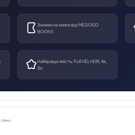
Знижки на книги від MEGOGO
BOOKS
а
Найкраща якість: Full HD, HDR, 4к,
8к
24міс.