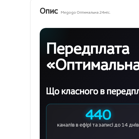
Опис
Megogo Оптимальна 24міс.
Передплата
«Оптимальн
Що класного в передп
440
каналів в ефірі
та записі до 14 днів