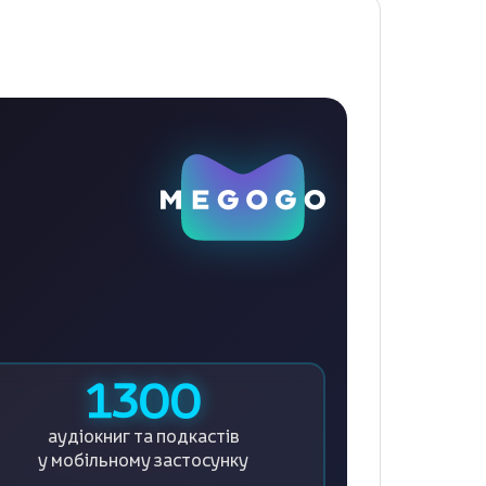
1300
аудіокниг та подкастів
у мобільному застосунку