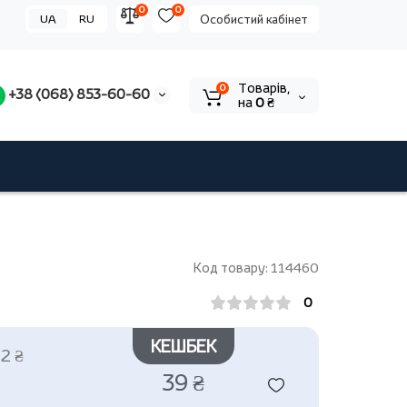
0
0
UA
RU
Особистий кабінет
Tоварів,
0
+38 (068) 853-60-60
на
0 ₴
Код товару: 114460
0
КЕШБЕК
2 ₴
39 ₴