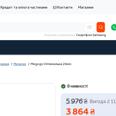
Кредит та оплата частинами
Контакти
Магазини
Я шукаю, наприклад,
Смартфон Samsung
ачення
Megogo
Megogo Оптимальна 24міс.
В наявності
5 976 ₴
Вигода 2 11
3 864 ₴