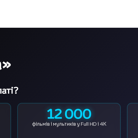
а»
латі?
12 000
фільмів і мультиків
у Full HD і 4К