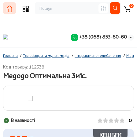
0
+38 (068) 853-60-60
Головна
Телевізори та мультимедіа
Інтерактивне телебачення
Mego
Код товару: 112538
Megogo Оптимальна 3міс.
В наявності
0
КЕШБЕК