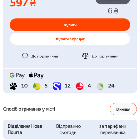
597 ₴
6 ₴
Купити
Купити в кредит
До порівняння
До порівняння
10
5
12
4
24
Спосіб отримання у місті
Вінниця
Відділення Нова
Відправимо
за тарифами
Пошта
сьогодні
перевізника