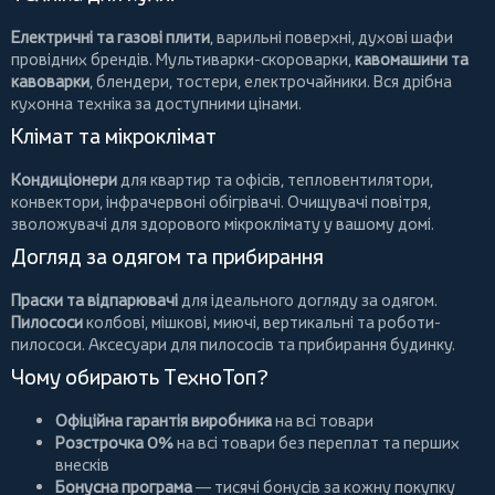
Електричні та газові плити
, варильні поверхні, духові шафи
провідних брендів.
Мультиварки-скороварки
,
кавомашини та
кавоварки
,
блендери
,
тостери
,
електрочайники
. Вся дрібна
кухонна техніка за доступними цінами.
Клімат та мікроклімат
Кондиціонери
для квартир та офісів,
тепловентилятори
,
конвектори
,
інфрачервоні обігрівачі
.
Очищувачі повітря
,
зволожувачі для здорового мікроклімату у вашому домі.
Догляд за одягом та прибирання
Праски та відпарювачі
для ідеального догляду за одягом.
Пилососи
колбові
,
мішкові
,
миючі
,
вертикальні
та
роботи-
пилососи
. Аксесуари для пилососів та прибирання будинку.
Чому обирають ТехноТоп?
Офіційна гарантія виробника
на всі товари
Розстрочка 0%
на всі товари без переплат та перших
внесків
Бонусна програма
— тисячі бонусів за кожну покупку