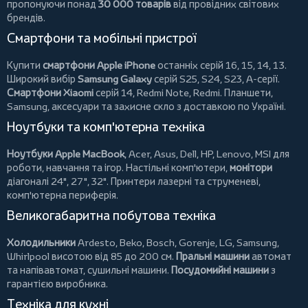
пропонуючи понад
30 000 товарів
від провідних світових
брендів.
Смартфони та мобільні пристрої
Купити
смартфони Apple iPhone
останніх серій 16, 15, 14, 13.
Широкий вибір
Samsung Galaxy
серій S25, S24, S23, A-серії.
Смартфони Xiaomi
серій 14, Redmi Note, Redmi.
Планшети
,
Samsung, аксесуари та
захисне скло
з доставкою по Україні.
Ноутбуки та комп'ютерна техніка
Ноутбуки Apple MacBook
,
Acer
,
Asus
,
Dell
,
HP
,
Lenovo
,
MSI
для
роботи, навчання та ігор. Настільні комп'ютери,
монітори
діагоналі 24", 27", 32".
Принтери
лазерні та струменеві,
комп'ютерна периферія.
Великогабаритна побутова техніка
Холодильники
Ardesto
,
Beko
,
Bosch
,
Gorenje
,
LG
,
Samsung
,
Whirlpool
висотою від 85 до 200 см.
Пральні машини
автомат
та напівавтомат,
сушильні машини
.
Посудомийні машини
з
гарантією виробника.
Техніка для кухні