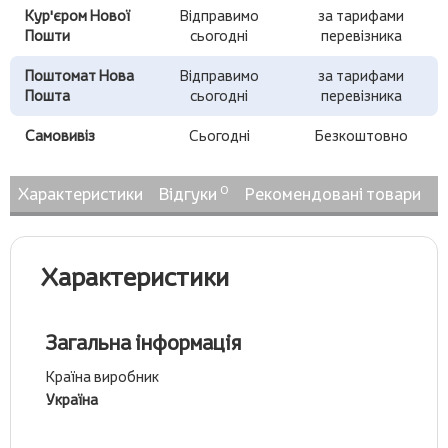
Кур'єром Нової
Відправимо
за тарифами
Пошти
сьогодні
перевізника
Поштомат Нова
Відправимо
за тарифами
Пошта
сьогодні
перевізника
Самовивіз
Сьогодні
Безкоштовно
0
Характеристики
Відгуки
Рекомендовані товари
Н
Характеристики
Загальна інформація
Країна виробник
Україна