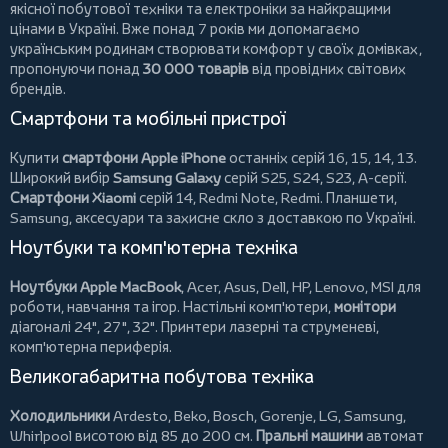
якісної побутової техніки та електроніки за найкращими
цінами в Україні. Вже понад 7 років ми допомагаємо
українським родинам створювати комфорт у своїх домівках,
пропонуючи понад
30 000 товарів
від провідних світових
брендів.
Смартфони та мобільні пристрої
Купити
смартфони Apple iPhone
останніх серій 16, 15, 14, 13.
Широкий вибір
Samsung Galaxy
серій S25, S24, S23, A-серії.
Смартфони Xiaomi
серій 14, Redmi Note, Redmi.
Планшети
,
Samsung, аксесуари та
захисне скло
з доставкою по Україні.
Ноутбуки та комп'ютерна техніка
Ноутбуки Apple MacBook
,
Acer
,
Asus
,
Dell
,
HP
,
Lenovo
,
MSI
для
роботи, навчання та ігор. Настільні комп'ютери,
монітори
діагоналі 24", 27", 32".
Принтери
лазерні та струменеві,
комп'ютерна периферія.
Великогабаритна побутова техніка
Холодильники
Ardesto
,
Beko
,
Bosch
,
Gorenje
,
LG
,
Samsung
,
Whirlpool
висотою від 85 до 200 см.
Пральні машини
автомат