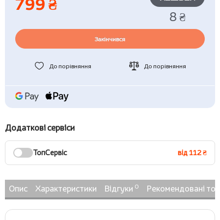
799 ₴
8 ₴
Закінчився
До порівняння
До порівняння
Додаткові сервіси
ТопСервіс
від 112 ₴
0
Опис
Характеристики
Відгуки
Рекомендовані то