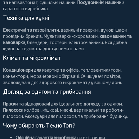
та напівавтомат,
сушильні машини
.
Посудомийні машини
з
гарантією виробника.
Техніка для кухні
Електричні та газові плити
, варильні поверхні, духові шафи
провідних брендів.
Мультиварки-скороварки
,
кавомашини та
кавоварки
,
блендери
,
тостери
,
електрочайники
. Вся дрібна
кухонна техніка за доступними цінами.
Клімат та мікроклімат
Кондиціонери
для квартир та офісів,
тепловентилятори
,
конвектори
,
інфрачервоні обігрівачі
.
Очищувачі повітря
,
зволожувачі для здорового мікроклімату у вашому домі.
Догляд за одягом та прибирання
Праски та відпарювачі
для ідеального догляду за одягом.
Пилососи
колбові
,
мішкові
,
миючі
,
вертикальні
та
роботи-
пилососи
. Аксесуари для пилососів та прибирання будинку.
Чому обирають ТехноТоп?
Офіційна гарантія виробника
на всі товари