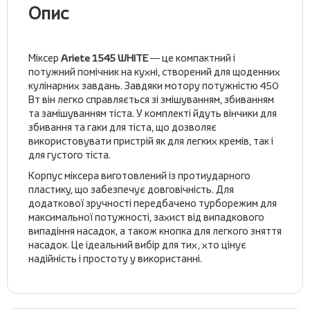
Опис
Міксер
Ariete 1545 WHITE
— це компактний і
потужний помічник на кухні, створений для щоденних
кулінарних завдань. Завдяки мотору потужністю 450
Вт він легко справляється зі змішуванням, збиванням
та замішуванням тіста. У комплекті йдуть вінчики для
збивання та гаки для тіста, що дозволяє
використовувати пристрій як для легких кремів, так і
для густого тіста.
Корпус міксера виготовлений із протиударного
пластику, що забезпечує довговічність. Для
додаткової зручності передбачено турборежим для
максимальної потужності, захист від випадкового
випадіння насадок, а також кнопка для легкого зняття
насадок. Це ідеальний вибір для тих, хто цінує
надійність і простоту у використанні.