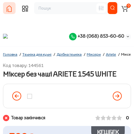
0
+38 (068) 853-60-60
Головна
Техніка для кухні
Дрібна техніка
Міксери
Ariete
Міксер 
Код товару: 144561
Міксер без чаші ARIETE 1545 WHITE
Товар закінчився
0
КЕШБЕК