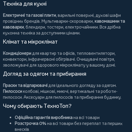
Техніка для кухні
Електричні та газові плити
, варильні поверхні, духові шафи
провідних брендів.
Мультиварки-скороварки
,
кавомашини та
кавоварки
,
блендери
,
тостери
,
електрочайники
. Вся дрібна
кухонна техніка за доступними цінами.
Клімат та мікроклімат
Кондиціонери
для квартир та офісів,
тепловентилятори
,
конвектори
,
інфрачервоні обігрівачі
.
Очищувачі повітря
,
зволожувачі для здорового мікроклімату у вашому домі.
Догляд за одягом та прибирання
Праски та відпарювачі
для ідеального догляду за одягом.
Пилососи
колбові
,
мішкові
,
миючі
,
вертикальні
та
роботи-
пилососи
. Аксесуари для пилососів та прибирання будинку.
Чому обирають ТехноТоп?
Офіційна гарантія виробника
на всі товари
Розстрочка 0%
на всі товари без переплат та перших
внесків