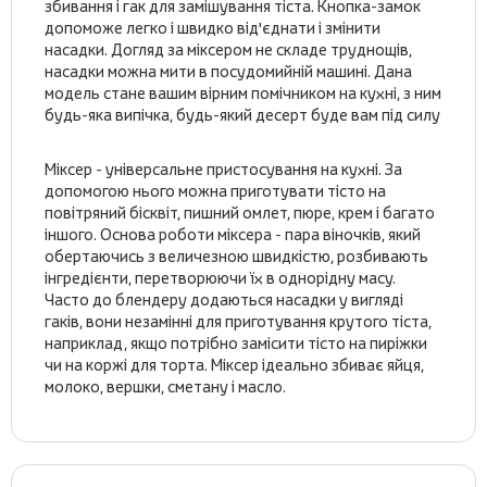
збивання і гак для замішування тіста. Кнопка-замок
допоможе легко і швидко від'єднати і змінити
насадки. Догляд за міксером не складе труднощів,
насадки можна мити в посудомийній машині. Дана
модель стане вашим вірним помічником на кухні, з ним
будь-яка випічка, будь-який десерт буде вам під силу
Міксер - універсальне пристосування на кухні. За
допомогою нього можна приготувати тісто на
повітряний бісквіт, пишний омлет, пюре, крем і багато
іншого. Основа роботи міксера - пара віночків, який
обертаючись з величезною швидкістю, розбивають
інгредієнти, перетворюючи їх в однорідну масу.
Часто до блендеру додаються насадки у вигляді
гаків, вони незамінні для приготування крутого тіста,
наприклад, якщо потрібно замісити тісто на пиріжки
чи на коржі для торта. Міксер ідеально збиває яйця,
молоко, вершки, сметану і масло.