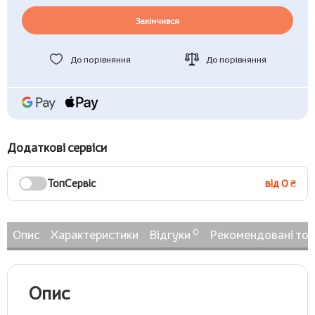
Закінчився
До порівняння
До порівняння
Додаткові сервіси
ТопСервіс
від 0 ₴
0
Опис
Характеристики
Відгуки
Рекомендовані то
Опис