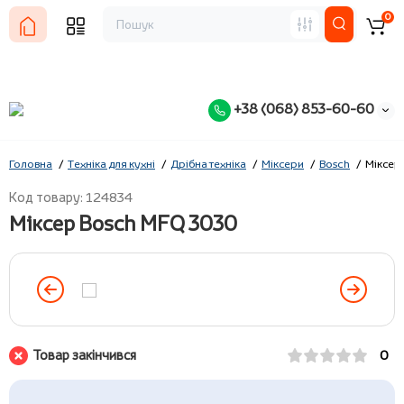
0
+38 (068) 853-60-60
Головна
Техніка для кухні
Дрібна техніка
Міксери
Bosch
Міксер
Код товару: 124834
Міксер Bosch MFQ 3030
Товар закінчився
0