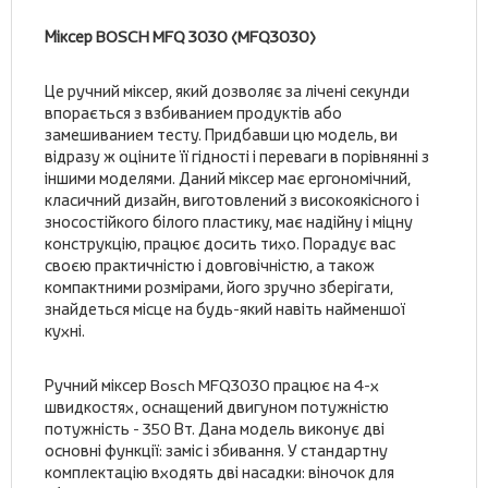
Міксер BOSCH MFQ 3030 (MFQ3030)
Це ручний міксер, який дозволяє за лічені секунди
впорається з взбиванием продуктів або
замешиванием тесту. Придбавши цю модель, ви
відразу ж оціните її гідності і переваги в порівнянні з
іншими моделями. Даний міксер має ергономічний,
класичний дизайн, виготовлений з високоякісного і
зносостійкого білого пластику, має надійну і міцну
конструкцію, працює досить тихо. Порадує вас
своєю практичністю і довговічністю, а також
компактними розмірами, його зручно зберігати,
знайдеться місце на будь-який навіть найменшої
кухні.
Ручний міксер Bosch MFQ3030 працює на 4-х
швидкостях, оснащений двигуном потужністю
потужність - 350 Вт. Дана модель виконує дві
основні функції: заміс і збивання. У стандартну
комплектацію входять дві насадки: віночок для