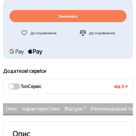
Закінчився
До порівняння
До порівняння
Додаткові сервіси
ТопСервіс
від 0 ₴
0
Опис
Характеристики
Відгуки
Рекомендовані то
Опис