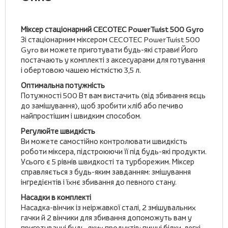
Міксер стаціонарний CECOTEC PowerTwist 500 Gyro
Зі стаціонарним міксером CECOTEC PowerTwist 500
Gyro ви можете приготувати будь-які страви! Його
постачають у комплекті з аксесуарами для готування
і обертовою чашею місткістю 3,5 л.
Оптимальна потужність
Потужності 500 Вт вам вистачить (від збивання яєць
до замішування), щоб зробити хліб або печиво
найпростішим і швидким способом.
Регулюйте швидкість
Ви можете самостійно контролювати швидкість
роботи міксера, підстроюючи її під будь-які продукти.
Усього є 5 рівнів швидкості та турборежим. Міксер
справляється з будь-яким завданням: змішування
інгредієнтів і їхнє збивання до певного стану.
Насадки в комплекті
Насадка-вінчик із неіржавкої сталі, 2 змішувальних
гачки й 2 вінчики для збивання допоможуть вам у
приготуванні будь-яких продуктів: пишні білки, легкі