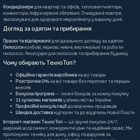
Кондиціонери
для квартир та офісів,
тепловентилятори
,
конвектори
,
інфрачервоні обігрівачі
.
Очищувачі повітря
,
зволожувачі для здорового мікроклімату у вашому домі.
Догляд за одягом та прибирання
Праски та відпарювачі
для ідеального догляду за одягом.
Пилососи
колбові
,
мішкові
,
миючі
,
вертикальні
та
роботи-
пилососи
. Аксесуари для пилососів та прибирання будинку.
Чому обирають ТехноТоп?
Офіційна гарантія виробника
на всі товари
Розстрочка 0%
на всі товари без переплат та перших
внесків
Бонусна програма
— тисячі бонусів за кожну покупку
11 сучасних магазинів
у різних містах України
Професійні консультації
досвідчених продавців
Швидка доставка
кур'єром та до відділень Нової Пошти
Інтернет-магазин ТехноТоп
— це зручні покупки 24/7,
широкий асортимент, конкурентні ціни та надійний сервіс. Ми
пропонуємо
техніку для дому
, офісу, подарунків за