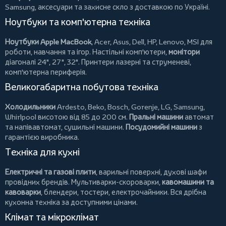
Samsung, аксесуари та
захисне скло
з доставкою по Україні.
Ноутбуки та комп'ютерна техніка
Ноутбуки Apple MacBook
,
Acer
,
Asus
,
Dell
,
HP
,
Lenovo
,
MSI
для
роботи, навчання та ігор. Настільні комп'ютери,
монітори
діагоналі 24", 27", 32".
Принтери
лазерні та струменеві,
комп'ютерна периферія.
Великогабаритна побутова техніка
Холодильники
Ardesto
,
Beko
,
Bosch
,
Gorenje
,
LG
,
Samsung
,
Whirlpool
висотою від 85 до 200 см.
Пральні машини
автомат
та напівавтомат,
сушильні машини
.
Посудомийні машини
з
гарантією виробника.
Техніка для кухні
Електричні та газові плити
, варильні поверхні, духові шафи
провідних брендів.
Мультиварки-скороварки
,
кавомашини та
кавоварки
,
блендери
,
тостери
,
електрочайники
. Вся дрібна
кухонна техніка за доступними цінами.
Клімат та мікроклімат