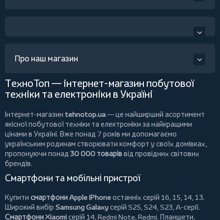
Про наш магазин
ТехноТоп — інтернет-магазин побутової
техніки та електроніки в Україні
Інтернет-магазин
tehnotop.ua
— це найширший асортимент
якісної побутової техніки та електроніки за найкращими
цінами в Україні. Вже понад 7 років ми допомагаємо
українським родинам створювати комфорт у своїх домівках,
пропонуючи понад
30 000 товарів
від провідних світових
брендів.
Смартфони та мобільні пристрої
Купити
смартфони Apple iPhone
останніх серій 16, 15, 14, 13.
Широкий вибір
Samsung Galaxy
серій S25, S24, S23, A-серії.
Смартфони Xiaomi
серій 14, Redmi Note, Redmi.
Планшети
,