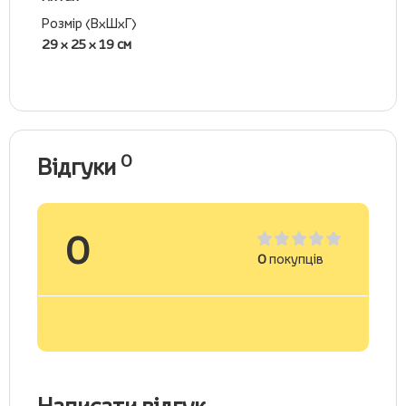
Розмір (ВхШхГ)
29 x 25 x 19 см
0
Відгуки
0
0
покупців