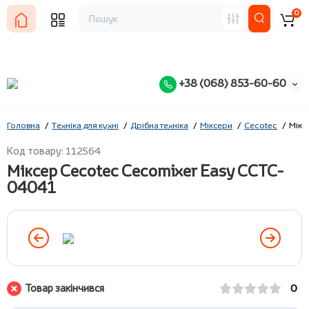
0
+38 (068) 853-60-60
Головна
Техніка для кухні
Дрібна техніка
Міксери
Cecotec
Мікс
Код товару: 112564
Міксер Cecotec Cecomixer Easy CCTC-
04041
Товар закінчився
0