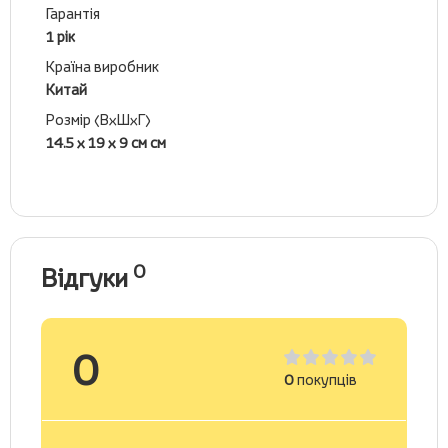
Гарантія
1 рік
Країна виробник
Китай
Розмір (ВхШхГ)
14.5 х 19 х 9 см см
0
Відгуки
0
0
покупців