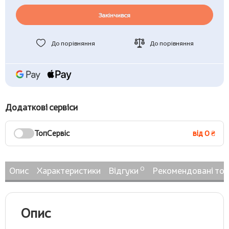
Закінчився
До порівняння
До порівняння
Додаткові сервіси
ТопСервіс
від 0 ₴
0
Опис
Характеристики
Відгуки
Рекомендовані то
Опис