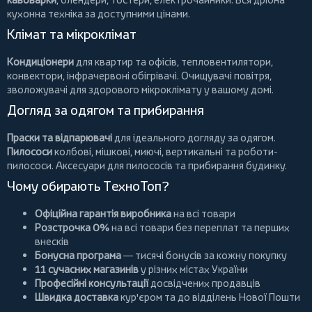
кухонна техніка за доступними цінами.
Клімат та мікроклімат
Кондиціонери
для квартир та офісів,
тепловентилятори
,
конвектори
,
інфрачервоні обігрівачі
.
Очищувачі повітря
,
зволожувачі для здорового мікроклімату у вашому домі.
Догляд за одягом та прибирання
Праски та відпарювачі
для ідеального догляду за одягом.
Пилососи
колбові
,
мішкові
,
миючі
,
вертикальні
та
роботи-
пилососи
. Аксесуари для пилососів та прибирання будинку.
Чому обирають ТехноТоп?
Офіційна гарантія виробника
на всі товари
Розстрочка 0%
на всі товари без переплат та перших
внесків
Бонусна програма
— тисячі бонусів за кожну покупку
11 сучасних магазинів
у різних містах України
Професійні консультації
досвідчених продавців
Швидка доставка
кур'єром та до відділень Нової Пошти