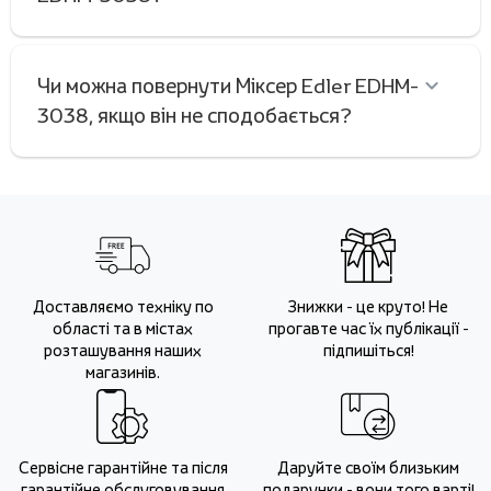
Чи можна повернути Міксер Edler EDHM-
3038, якщо він не сподобається?
Доставляємо техніку по
Знижки - це круто! Не
області та в містах
прогавте час їх публікації -
розташування наших
підпишіться!
магазинів.
Сервісне гарантійне та після
Даруйте своїм близьким
гарантійне обслуговування
подарунки - вони того варті!