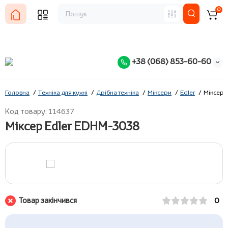
0
+38 (068) 853-60-60
Головна
Техніка для кухні
Дрібна техніка
Міксери
Edler
Міксер 
Код товару: 114637
Міксер Edler EDHM-3038
Товар закінчився
0