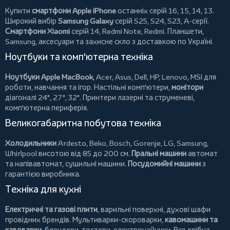
Купити
смартфони Apple iPhone
останніх серій 16, 15, 14, 13.
Широкий вибір
Samsung Galaxy
серій S25, S24, S23, A-серії.
Смартфони Xiaomi
серій 14, Redmi Note, Redmi.
Планшети
,
Samsung, аксесуари та
захисне скло
з доставкою по Україні.
Ноутбуки та комп'ютерна техніка
Ноутбуки Apple MacBook
,
Acer
,
Asus
,
Dell
,
HP
,
Lenovo
,
MSI
для
роботи, навчання та ігор. Настільні комп'ютери,
монітори
діагоналі 24", 27", 32".
Принтери
лазерні та струменеві,
комп'ютерна периферія.
Великогабаритна побутова техніка
Холодильники
Ardesto
,
Beko
,
Bosch
,
Gorenje
,
LG
,
Samsung
,
Whirlpool
висотою від 85 до 200 см.
Пральні машини
автомат
та напівавтомат,
сушильні машини
.
Посудомийні машини
з
гарантією виробника.
Техніка для кухні
Електричні та газові плити
, варильні поверхні, духові шафи
провідних брендів.
Мультиварки-скороварки
,
кавомашини та
кавоварки
,
блендери
,
тостери
,
електрочайники
. Вся дрібна