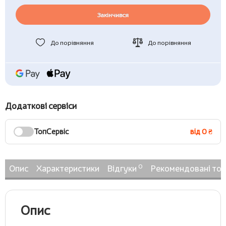
Закінчився
До порівняння
До порівняння
Додаткові сервіси
ТопСервіс
від 0 ₴
0
Опис
Характеристики
Відгуки
Рекомендовані то
Опис