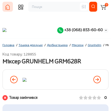
0
+38 (068) 853-60-60
Головна
Техніка для кухні
Дрібна техніка
Міксери
Grunhelm
Мі
Код товару: 128855
Міксер GRUNHELM GRM628R
Товар закінчився
0