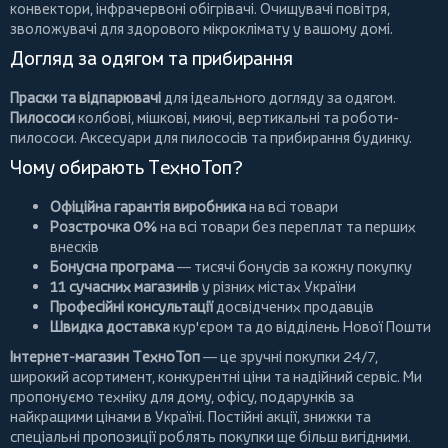
конвектори
,
інфрачервоні обігрівачі
.
Очищувачі повітря
,
зволожувачі для здорового мікроклімату у вашому домі.
Догляд за одягом та прибирання
Праски та відпарювачі
для ідеального догляду за одягом.
Пилососи
колбові
,
мішкові
,
миючі
,
вертикальні
та
роботи-
пилососи
. Аксесуари для пилососів та прибирання будинку.
Чому обирають ТехноТоп?
Офіційна гарантія виробника
на всі товари
Розстрочка 0%
на всі товари без переплат та перших
внесків
Бонусна програма
— тисячі бонусів за кожну покупку
11 сучасних магазинів
у різних містах України
Професійні консультації
досвідчених продавців
Швидка доставка
кур'єром та до відділень Нової Пошти
Інтернет-магазин ТехноТоп
— це зручні покупки 24/7,
широкий асортимент, конкурентні ціни та надійний сервіс. Ми
пропонуємо
техніку для дому
, офісу, подарунків за
найкращими цінами в Україні. Постійні
акції
, знижки та
спеціальні пропозиції роблять покупки ще більш вигідними.