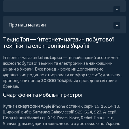
Про наш магазин
ТехноТоп — інтернет-магазин побутової
техніки та електроніки в Україні
Інтернет-магазин
tehnotop.ua
— це найширший асортимент
якісної побутової техніки та електроніки за найкращими
цінами в Україні. Вже понад 7 років ми допомагаємо
українським родинам створювати комфорт у своїх домівках,
пропонуючи понад
30 000 товарів
від провідних світових
брендів.
Смартфони та мобільні пристрої
Купити
смартфони Apple iPhone
останніх серій 16, 15, 14, 13.
Широкий вибір
Samsung Galaxy
серій S25, S24, S23, A-серії.
Смартфони Xiaomi
серій 14, Redmi Note, Redmi.
Планшети
,
Samsung, аксесуари та
захисне скло
з доставкою по Україні.