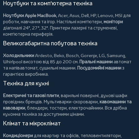
Ноутбуки та комп'ютерна техніка
Ноутбуки Apple MacBook
,
Acer
,
Asus
,
Dell
,
HP
,
Lenovo
,
MSI
для
роботи, навчання та ігор. Настільні комп'ютери,
монітори
діагоналі 24", 27", 32".
Принтери
лазерні та струменеві,
комп'ютерна периферія.
Великогабаритна побутова техніка
Холодильники
Ardesto
,
Beko
,
Bosch
,
Gorenje
,
LG
,
Samsung
,
Whirlpool
висотою від 85 до 200 см.
Пральні машини
автомат
та напівавтомат,
сушильні машини
.
Посудомийні машини
з
гарантією виробника.
Техніка для кухні
Електричні та газові плити
, варильні поверхні, духові шафи
провідних брендів.
Мультиварки-скороварки
,
кавомашини та
кавоварки
,
блендери
,
тостери
,
електрочайники
. Вся дрібна
кухонна техніка за доступними цінами.
Клімат та мікроклімат
Кондиціонери
для квартир та офісів,
тепловентилятори
,