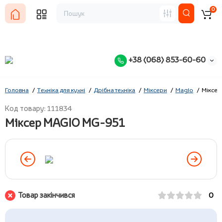
0
+38 (068) 853-60-60
Головна
Техніка для кухні
Дрібна техніка
Міксери
Magio
Міксе
Код товару: 111834
Міксер MAGIO MG-951
Товар закінчився
0