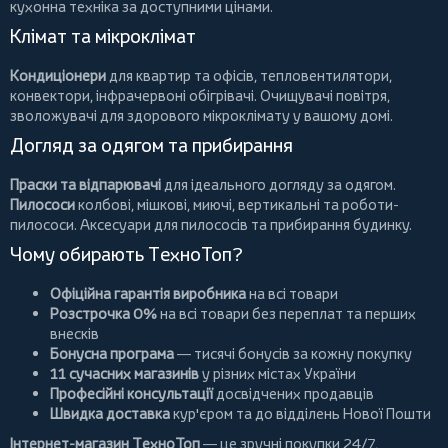
кухонна техніка за доступними цінами.
Клімат та мікроклімат
Кондиціонери
для квартир та офісів,
тепловентилятори
,
конвектори
,
інфрачервоні обігрівачі
.
Очищувачі повітря
,
зволожувачі для здорового мікроклімату у вашому домі.
Догляд за одягом та прибирання
Праски та відпарювачі
для ідеального догляду за одягом.
Пилососи
колбові
,
мішкові
,
миючі
,
вертикальні
та
роботи-
пилососи
. Аксесуари для пилососів та прибирання будинку.
Чому обирають ТехноТоп?
Офіційна гарантія виробника
на всі товари
Розстрочка 0%
на всі товари без переплат та перших
внесків
Бонусна програма
— тисячі бонусів за кожну покупку
11 сучасних магазинів
у різних містах України
Професійні консультації
досвідчених продавців
Швидка доставка
кур'єром та до відділень Нової Пошти
Інтернет-магазин ТехноТоп
— це зручні покупки 24/7,