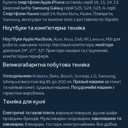
Купити
смартфони Apple iPhone
останніх серій 16, 15, 14, 13.
Широкий вибір
Samsung Galaxy
серій S25, S24, S23, A-серії.
Смартфони Xiaomi
серій 14, Redmi Note, Redmi.
Планшети
,
Samsung, аксесуари та
захисне скло
з доставкою по Україні.
Ноутбуки та комп'ютерна техніка
Ноутбуки Apple MacBook
,
Acer
,
Asus
,
Dell
,
HP
,
Lenovo
,
MSI
для
роботи, навчання та ігор. Настільні комп'ютери,
монітори
діагоналі 24", 27", 32".
Принтери
лазерні та струменеві,
комп'ютерна периферія.
Великогабаритна побутова техніка
Холодильники
Ardesto
,
Beko
,
Bosch
,
Gorenje
,
LG
,
Samsung
,
Whirlpool
висотою від 85 до 200 см.
Пральні машини
автомат
та напівавтомат,
сушильні машини
.
Посудомийні машини
з
гарантією виробника.
Техніка для кухні
Електричні та газові плити
, варильні поверхні, духові шафи
провідних брендів.
Мультиварки-скороварки
,
кавомашини та
кавоварки
,
блендери
,
тостери
,
електрочайники
. Вся дрібна