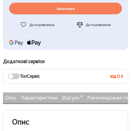
Закінчився
До порівняння
До порівняння
Додаткові сервіси
ТопСервіс
від 0 ₴
0
Опис
Характеристики
Відгуки
Рекомендовані то
Опис