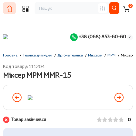
0
+38 (068) 853-60-60
Головна
Техніка для кухні
Дрібна техніка
Міксери
MPM
Міксер 
Код товару: 111204
Міксер MPM MMR-15
Товар закінчився
0