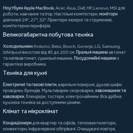
Ноутбуки Apple MacBook
,
Acer
,
Asus
,
Dell
,
HP
,
Lenovo
,
MSI
для
роботи, навчання та ігор. Настільні комп'ютери,
монітори
діагоналі 24", 27", 32".
Принтери
лазерні та струменеві,
комп'ютерна периферія.
Великогабаритна побутова техніка
Холодильники
Ardesto
,
Beko
,
Bosch
,
Gorenje
,
LG
,
Samsung
,
Whirlpool
висотою від 85 до 200 см.
Пральні машини
автомат
та напівавтомат,
сушильні машини
.
Посудомийні машини
з
гарантією виробника.
Техніка для кухні
Електричні та газові плити
, варильні поверхні, духові шафи
провідних брендів.
Мультиварки-скороварки
,
кавомашини та
кавоварки
,
блендери
,
тостери
,
електрочайники
. Вся дрібна
кухонна техніка за доступними цінами.
Клімат та мікроклімат
Кондиціонери
для квартир та офісів,
тепловентилятори
,
конвектори
,
інфрачервоні обігрівачі
.
Очищувачі повітря
,