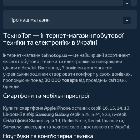
Про наш магазин
ТехноТоп — інтернет-магазин побутової
техніки та електроніки в Україні
Інтернет-магазин
tehnotop.ua
— це найширший асортимент
якісної побутової техніки та електроніки за найкращими
цінами в Україні. Вже понад 7 років ми допомагаємо
українським родинам створювати комфорт у своїх домівках,
пропонуючи понад
30 000 товарів
від провідних світових
брендів.
Смартфони та мобільні пристрої
Купити
смартфони Apple iPhone
останніх серій 16, 15, 14, 13.
Широкий вибір
Samsung Galaxy
серій S25, S24, S23, A-серії.
Смартфони Xiaomi
серій 14, Redmi Note, Redmi.
Планшети
,
Samsung, аксесуари та
захисне скло
з доставкою по Україні.
Ноутбуки та комп'ютерна техніка