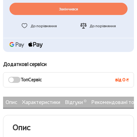
Закінчився
До порівняння
До порівняння
Додаткові сервіси
ТопСервіс
від 0 ₴
0
Опис
Характеристики
Відгуки
Рекомендовані то
Опис