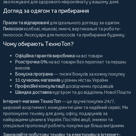
зволожувачі для здорового мікроклімату у вашому домі.
Догляд за одягом та прибирання
Праски та відпарювачі
для ідеального догляду за одягом.
Пилососи
колбові
,
мішкові
,
миючі
,
вертикальні
та
роботи-
пилососи
. Аксесуари для пилососів та прибирання будинку.
Чому обирають ТехноТоп?
Офіційна гарантія виробника
на всі товари
Розстрочка 0%
на всі товари без переплат та перших
внесків
Бонусна програма
— тисячі бонусів за кожну покупку
11 сучасних магазинів
у різних містах України
Професійні консультації
досвідчених продавців
Швидка доставка
кур'єром та до відділень Нової Пошти
Інтернет-магазин ТехноТоп
— це зручні покупки 24/7,
широкий асортимент, конкурентні ціни та надійний сервіс. Ми
пропонуємо
техніку для дому
, офісу, подарунків за
найкращими цінами в Україні. Постійні
акції
, знижки та
спеціальні пропозиції роблять покупки ще більш вигідними.
Замовляйте побутову техніку та електроніку в інтернет-