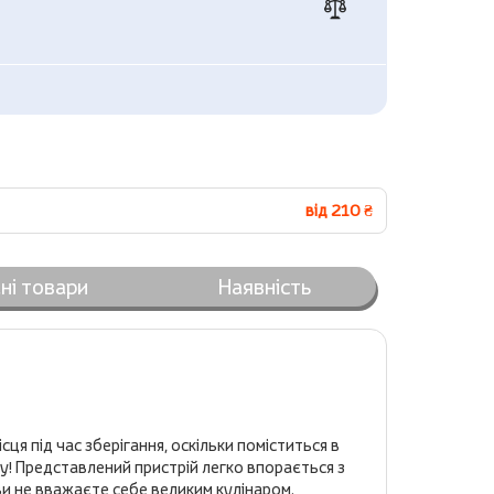
від 210 ₴
ні товари
Наявність
сця під час зберігання, оскільки поміститься в
у! Представлений пристрій легко впорається з
ви не вважаєте себе великим кулінаром.