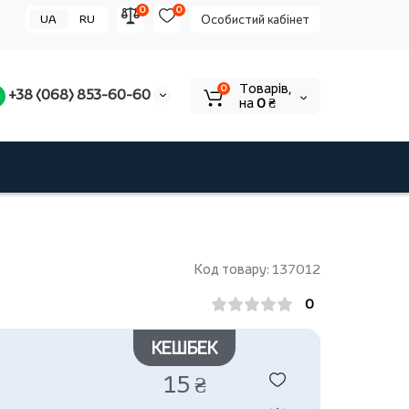
0
0
UA
RU
Особистий кабінет
Tоварів,
0
+38 (068) 853-60-60
на
0 ₴
Код товару: 137012
0
КЕШБЕК
15 ₴