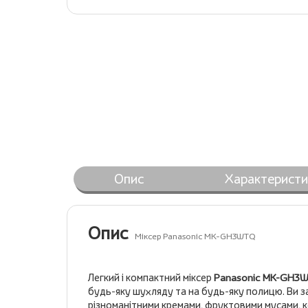
Опис
Характеристи
Опис
Міксер Panasonic MK-GH3WTQ
Легкий і компактний міксер
Panasonic MK-GH3
будь-яку шухляду та на будь-яку полицю. Ви з
різноманітними кремами, фруктовими мусами, ко