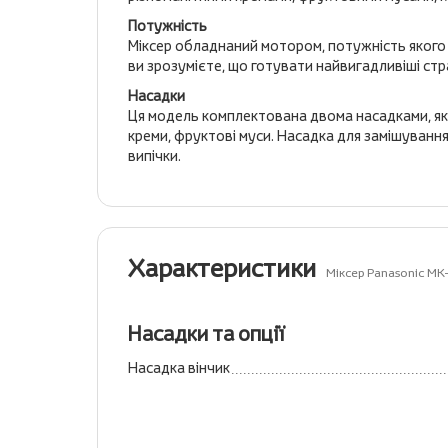
Потужність
Міксер обладнаний мотором, потужність якого 
ви зрозумієте, що готувати найвигадливіші с
Насадки
Ця модель комплектована двома насадками, які
креми, фруктові муси. Насадка для замішування 
випічки.
Характеристики
Міксер Panasonic M
Насадки та опції
Насадка вінчик