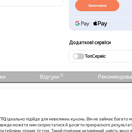
Закінчився
Додаткові сервіси
ТопСервіс
0
ки
Відгуки
Рекомендова
WTQ
ідеально підійде для невеликих кухонь. Він не займає багато мі
авжди можете ним скористатися й досягти прекрасного результат
ктейлями, різним тістом. Такий помічник незамінний, навіть якщо 