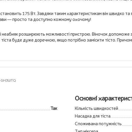
становить 175 Вт. Завдяки таким характеристикам він швидко та
трави — просто та доступно кожному охочому!
 неабияк розширюють можливості пристрою. Віночок допоможе збит
тіста буде дуже доречною, якщо потрібно замісити тісто. Причому н
K-GH3WTQ
Основні характерис
Так
Кількість швидкостей
Насадка для тіста
Споживана потужність
Тип міксера