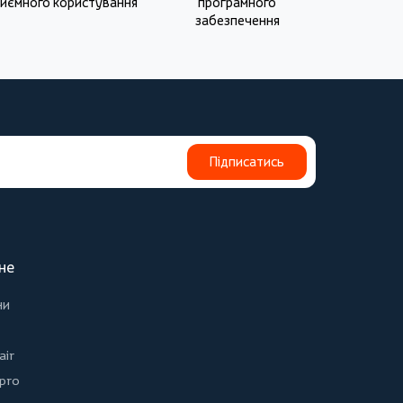
иємного користування
програмного
забезпечення
Підписатись
не
ни
air
 pro