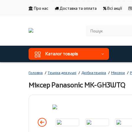
Про нас
Доставка та оплата
Всі акції
Каталог товарів
Головна
Техніка для кухні
Дрібна техніка
Міксери
P
Міксер Panasonic MK-GH3WTQ