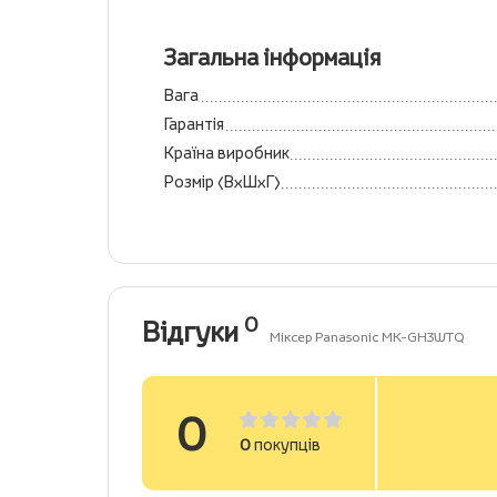
Загальна інформація
Вага
Гарантія
Країна виробник
Розмір (ВхШхГ)
0
Відгуки
Міксер Panasonic MK-GH3WTQ
0
0
покупців