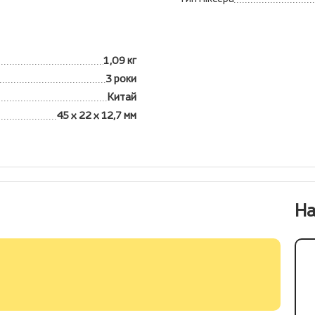
1,09 кг
3 роки
Китай
45 х 22 х 12,7 мм
На