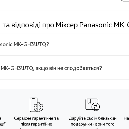
 та відповіді про Міксер Panasonic M
anasonic MK-GH3WTQ?
c MK-GH3WTQ, якщо він не сподобається?
е
Сервісне гарантійне та
Даруйте своїм близьким
На
ції
після гарантійне
подарунки - вони того