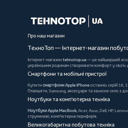
Про наш магазин
ТехноТоп — інтернет-магазин побутов
Інтернет-магазин
tehnotop.ua
— це найширший асорт
українським родинам створювати комфорт у своїх
Смартфони та мобільні пристрої
Купити
смартфони Apple iPhone
останніх серій 16, 1
Планшети
, Samsung, аксесуари та
захисне скло
з до
Ноутбуки та комп'ютерна техніка
Ноутбуки Apple MacBook
,
Acer
,
Asus
,
Dell
,
HP
,
Lenov
струменеві, комп'ютерна периферія.
Великогабаритна побутова техніка