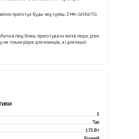
 якісно приготує будь-яку суміш. З MK-GH3WTQ
и в піну білки, приготувати легке пюре, різні
е тільки рідке для млинців, а і для іншої
тики
5
Так
175 Вт
Ручний