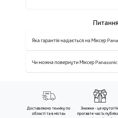
Питання
Яка гарантія надається на Міксер P
Чи можна повернути Міксер Panasoni
Доставляємо техніку по
Знижки - це круто! Н
області та в містах
прогавте час їх публіка