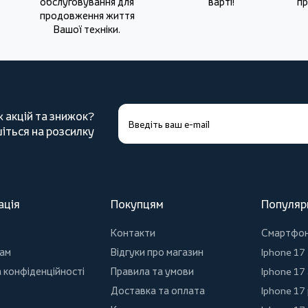
обслуговування для
варті!
пр
продовження життя
Вашої техніки.
х акцій та знижок?
іться на розсилку
ація
Покупцям
Популяр
Контакти
Смартфо
ам
Відгуки про магазин
Iphone 17
 конфіденційності
Правила та умови
Iphone 17 
Доставка та оплата
Iphone 17