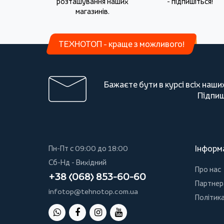
розташування наших
- підпишіться!
магазинів.
ТЕХНОТОП - краще з можливого!
Бажаєте бути в курсі всіх наши
Підпиш
Інформ
Пн-Пт с 09:00 до 18:00
Сб-Нд - Вихідний
Про нас
+38 (068) 853-60-60
Партнер
infotop@tehnotop.com.ua
Політика