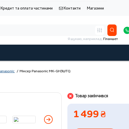
Кредит та оплата частинами
Контакти
Магазини
Я шукаю, наприклад,
Планшет
anasonic
Міксер Panasonic MK-GH3WTQ
Товар закінчився
1 499 ₴