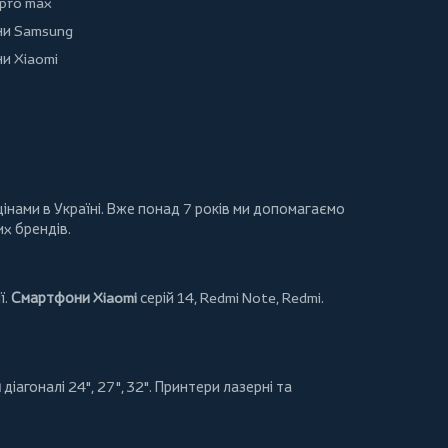
 pro max
и Samsung
и Xiaomi
інами в Україні. Вже понад 7 років ми допомагаємо
их брендів.
ї.
Смартфони Xiaomi
серій 14, Redmi Note, Redmi.
и
діагоналі 24", 27", 32".
Принтери
лазерні та