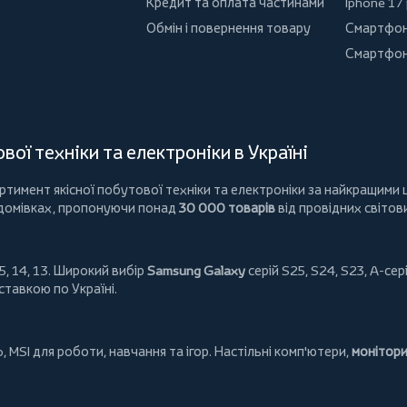
Кредит та оплата частинами
Iphone 17
Обмін і повернення товару
Смартфон
Смартфон
ої техніки та електроніки в Україні
имент якісної побутової техніки та електроніки за найкращими ц
 домівках, пропонуючи понад
30 000 товарів
від провідних світов
5, 14, 13. Широкий вибір
Samsung Galaxy
серій S25, S24, S23, A-сері
ставкою по Україні.
o
,
MSI
для роботи, навчання та ігор. Настільні комп'ютери,
монітор