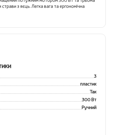
 оснащений потужним мотором 300 Вт та трьома
 страви з яєць. Легка вага та ергономічна
тики
3
пластик
Так
300 Вт
Ручний