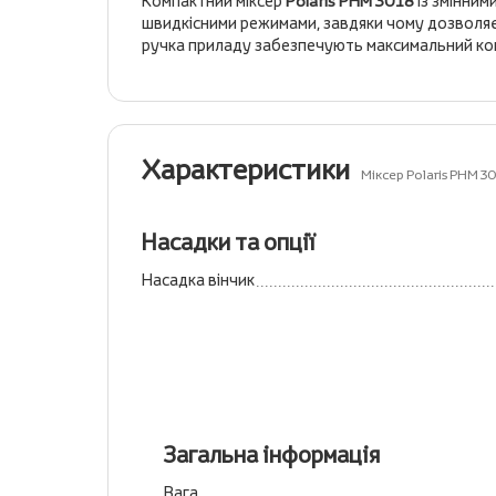
Компактний міксер
Polaris PHM 3018
із змінним
швидкісними режимами, завдяки чому дозволяє шв
ручка приладу забезпечують максимальний ко
Характеристики
Міксер Polaris PHM 3
Насадки та опції
Насадка вінчик
Загальна інформація
Вага