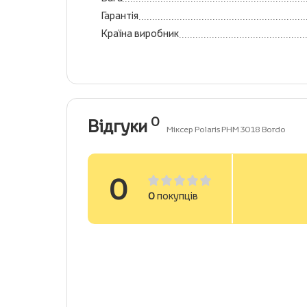
Гарантія
Країна виробник
0
Відгуки
Міксер Polaris PHM 3018 Bordo
0
0
покупців