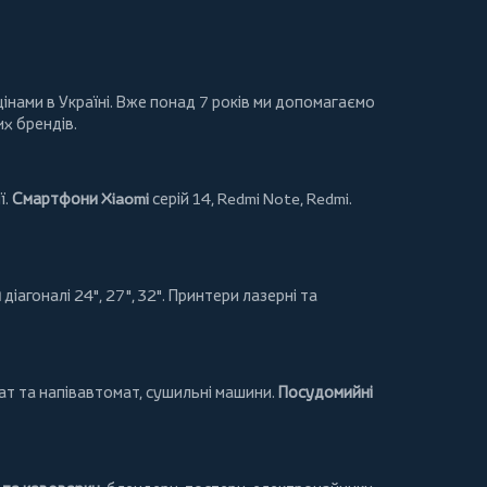
інами в Україні. Вже понад 7 років ми допомагаємо
их брендів.
ї.
Смартфони Xiaomi
серій 14, Redmi Note, Redmi.
и
діагоналі 24", 27", 32".
Принтери
лазерні та
т та напівавтомат,
сушильні машини
.
Посудомийні