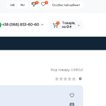
0
0
UA
RU
Особистий кабінет
Tоварів,
0
+38 (068) 853-60-60
на
0 ₴
Код товару: 134512
0