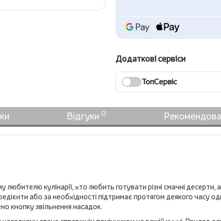
Додаткові сервіси
ТопСервіс
0
ки
Відгуки
Рекомендова
у любителю кулінарії, хто любить готувати різні смачні десерти, 
гредієнти або за необхідності підтримає протягом деякого часу о
но кнопку звільнення насадок.