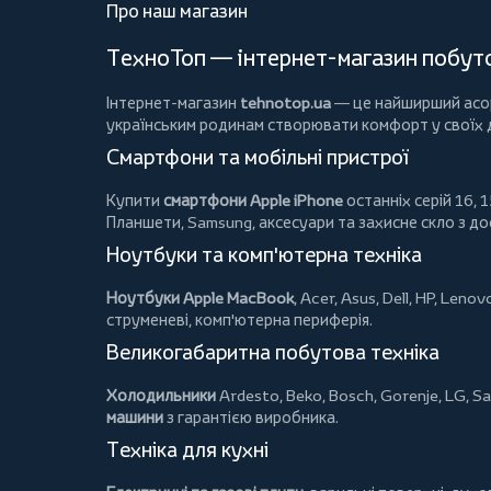
Про наш магазин
ТехноТоп — інтернет-магазин побутов
Інтернет-магазин
tehnotop.ua
— це найширший асорт
українським родинам створювати комфорт у своїх
Смартфони та мобільні пристрої
Купити
смартфони Apple iPhone
останніх серій 16, 1
Планшети
, Samsung, аксесуари та
захисне скло
з до
Ноутбуки та комп'ютерна техніка
Ноутбуки Apple MacBook
,
Acer
,
Asus
,
Dell
,
HP
,
Lenov
струменеві, комп'ютерна периферія.
Великогабаритна побутова техніка
Холодильники
Ardesto
,
Beko
,
Bosch
,
Gorenje
,
LG
,
Sa
машини
з гарантією виробника.
Техніка для кухні