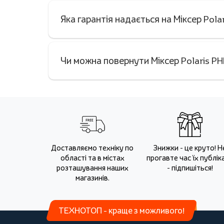
Яка гарантія надається на Міксер Pol
Чи можна повернути Міксер Polaris P
Доставляємо техніку по
Знижки - це круто! Н
області та в містах
прогавте час їх публіка
розташування наших
- підпишіться!
магазинів.
ТЕХНОТОП - краще з можливого!