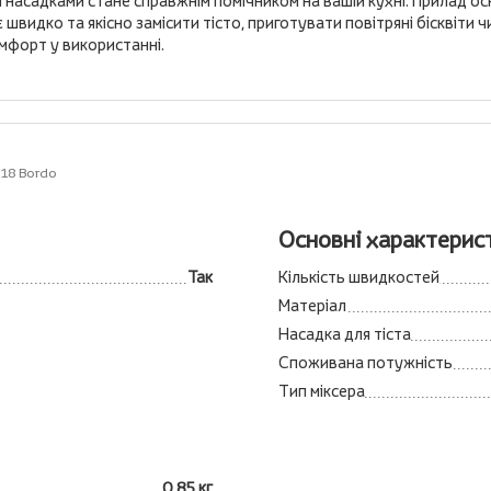
и насадками стане справжнім помічником на вашій кухні. Прилад
идко та якісно замісити тісто, приготувати повітряні бісквіти чи
мфорт у використанні.
018 Bordo
Основні характерис
Так
Кількість швидкостей
Матеріал
Насадка для тіста
Споживана потужність
Тип міксера
0,85 кг