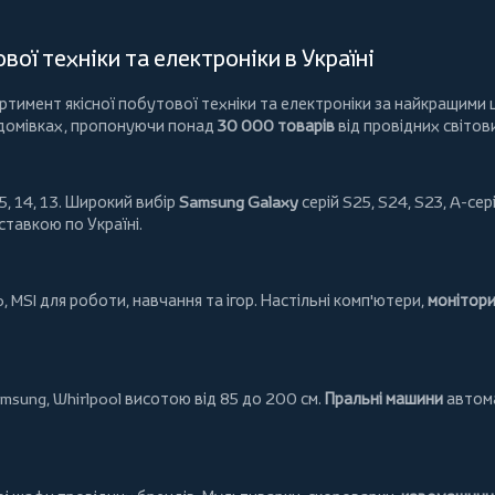
ої техніки та електроніки в Україні
имент якісної побутової техніки та електроніки за найкращими ц
 домівках, пропонуючи понад
30 000 товарів
від провідних світов
5, 14, 13. Широкий вибір
Samsung Galaxy
серій S25, S24, S23, A-сері
ставкою по Україні.
o
,
MSI
для роботи, навчання та ігор. Настільні комп'ютери,
монітор
msung
,
Whirlpool
висотою від 85 до 200 см.
Пральні машини
автома