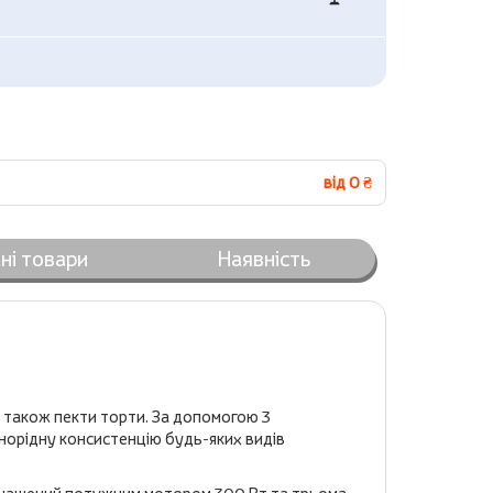
від 0 ₴
ні товари
Наявність
а також пекти торти. За допомогою 3
днорідну консистенцію будь-яких видів