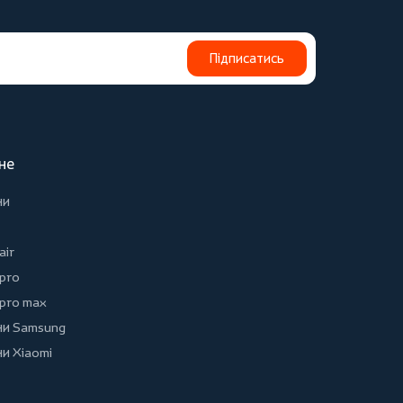
Підписатись
не
ни
air
 pro
 pro max
и Samsung
и Xiaomi