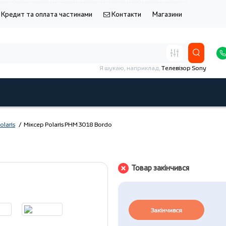
Кредит та оплата частинами
Контакти
Магазини
Я шукаю, наприклад,
Телевізор Sony
olaris
Міксер Polaris PHM 3018 Bordo
Товар закінчився
Закінчився