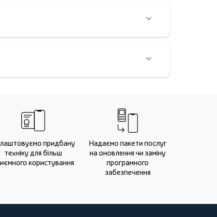
лаштовуємо придбану
Надаємо пакети послуг
техніку для більш
на оновлення чи заміну
иємного користування
програмного
забезпечення