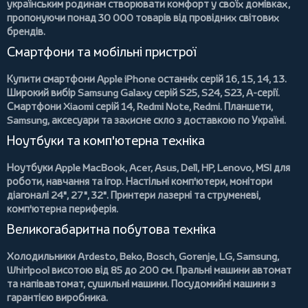
українським родинам створювати комфорт у своїх домівках,
пропонуючи понад
30 000 товарів
від провідних світових
брендів.
Смартфони та мобільні пристрої
Купити
смартфони Apple iPhone
останніх серій 16, 15, 14, 13.
Широкий вибір
Samsung Galaxy
серій S25, S24, S23, A-серії.
Смартфони Xiaomi
серій 14, Redmi Note, Redmi.
Планшети
,
Samsung, аксесуари та
захисне скло
з доставкою по Україні.
Ноутбуки та комп'ютерна техніка
Ноутбуки Apple MacBook
,
Acer
,
Asus
,
Dell
,
HP
,
Lenovo
,
MSI
для
роботи, навчання та ігор. Настільні комп'ютери,
монітори
діагоналі 24", 27", 32".
Принтери
лазерні та струменеві,
комп'ютерна периферія.
Великогабаритна побутова техніка
Холодильники
Ardesto
,
Beko
,
Bosch
,
Gorenje
,
LG
,
Samsung
,
Whirlpool
висотою від 85 до 200 см.
Пральні машини
автомат
та напівавтомат,
сушильні машини
.
Посудомийні машини
з
гарантією виробника.