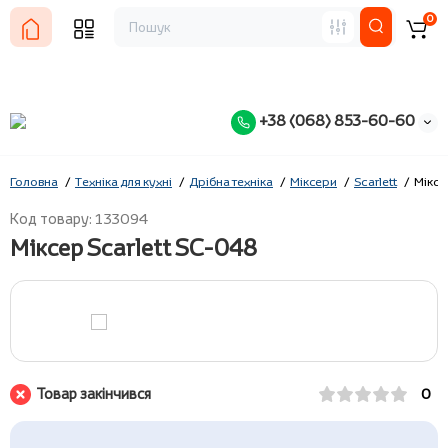
0
+38 (068) 853-60-60
Головна
Техніка для кухні
Дрібна техніка
Міксери
Scarlett
Міксе
Код товару: 133094
Міксер Scarlett SC-048
Товар закінчився
0