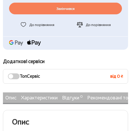
Закінчився
До порівняння
До порівняння
Додаткові сервіси
ТопСервіс
від 0 ₴
0
Опис
Характеристики
Відгуки
Рекомендовані то
Опис