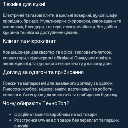
Техніка для кухні
Електричні та газові плити
, варильні поверхні, духові шафи
провідних брендів.
Мультиварки-скороварки
,
кавомашини та
кавоварки
,
блендери
,
тостери
,
електрочайники
. Вся дрібна
кухонна техніка за доступними цінами.
Клімат та мікроклімат
Кондиціонери
для квартир та офісів,
тепловентилятори
,
конвектори
,
інфрачервоні обігрівачі
.
Очищувачі повітря
,
зволожувачі для здорового мікроклімату у вашому домі.
Догляд за одягом та прибирання
Праски та відпарювачі
для ідеального догляду за одягом.
Пилососи
колбові
,
мішкові
,
миючі
,
вертикальні
та
роботи-
пилососи
. Аксесуари для пилососів та прибирання будинку.
Чому обирають ТехноТоп?
Офіційна гарантія виробника
на всі товари
Розстрочка 0%
на всі товари без переплат та перших
внесків