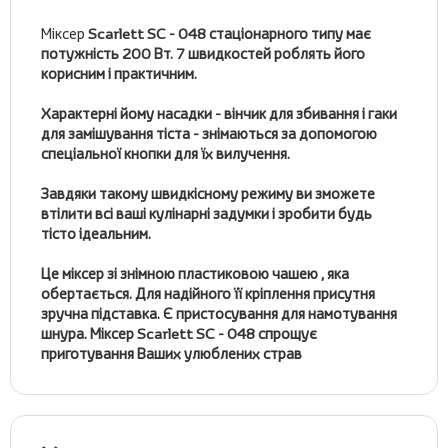
Міксер
Scarlett SC - 048
стаціонарного типу має
потужність 200 Вт. 7 швидкостей роблять його
корисним і практичним.
Характерні йому насадки - вінчик для збивання і гаки
для замішування тіста - знімаються за допомогою
спеціальної кнопки для їх вилучення.
Завдяки такому швидкісному режиму ви зможете
втілити всі ваші кулінарні задумки і зробити будь
тісто ідеальним.
Це міксер зі знімною пластиковою чашею , яка
обертається. Для надійного її кріплення присутня
зручна підставка. Є пристосування для намотування
шнура. Міксер
Scarlett SC - 048
спрощує
приготування Ваших улюблених страв