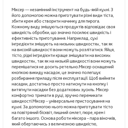
Міксер — незамінний інструмент на будь-якій кухні. З
його допомогою можна приготувати різні види тіста,
збити крем або створити начинку для пирога.
Кожному виду змішуються продуктів відповідає своя
швидкість обробки, що значно посилює швидкість і
ефективність приготування. Наприклад, сухі
інгредієнти змішують на низьких швидкостях, так як
на високій швидкості вони можуть розлітатися. Яйця,
тісто, рідкі інгредієнти краще змішувати на високих
швидкостях, так як на низькій швидкості вони можуть
перемішатися не досить ретельно.Міксер оснащений
кнопкою викиду насадок, це значно полегшує
розбирання приладу після експлуатації. Щоб вийняти
насадки, достатньо просто натиснути на кнопку і
витягнути насадки без додаткових зусиль. Міксер
комфортно тримати в руці, зручно перемикати
швидкості.Міксер – універсальне пристосування на
кухні. За допомогою нього можна приготувати тісто
на повітряний бісквіт, пишний омлет, пюре, крем і
багато іншого. Основа роботи міксера – пара віночків,
який обертаючись з величезною швидкістю,