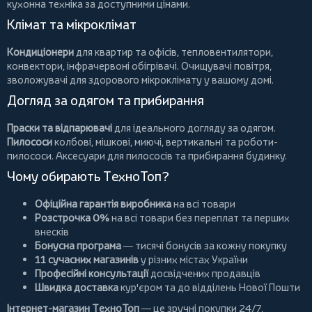
кухонна техніка за доступними цінами.
Клімат та мікроклімат
Кондиціонери
для квартир та офісів,
тепловентилятори
,
конвектори
,
інфрачервоні обігрівачі
.
Очищувачі повітря
,
зволожувачі для здорового мікроклімату у вашому домі.
Догляд за одягом та прибирання
Праски та відпарювачі
для ідеального догляду за одягом.
Пилососи
колбові
,
мішкові
,
миючі
,
вертикальні
та
роботи-
пилососи
. Аксесуари для пилососів та прибирання будинку.
Чому обирають ТехноТоп?
Офіційна гарантія виробника
на всі товари
Розстрочка 0%
на всі товари без переплат та перших
внесків
Бонусна програма
— тисячі бонусів за кожну покупку
11 сучасних магазинів
у різних містах України
Професійні консультації
досвідчених продавців
Швидка доставка
кур'єром та до відділень Нової Пошти
Інтернет-магазин ТехноТоп
— це зручні покупки 24/7,