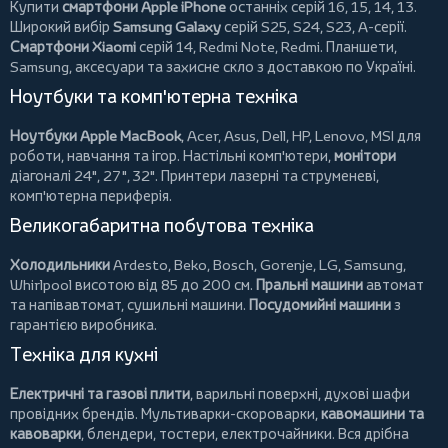
Купити
смартфони Apple iPhone
останніх серій 16, 15, 14, 13.
Широкий вибір
Samsung Galaxy
серій S25, S24, S23, A-серії.
Смартфони Xiaomi
серій 14, Redmi Note, Redmi.
Планшети
,
Samsung, аксесуари та
захисне скло
з доставкою по Україні.
Ноутбуки та комп'ютерна техніка
Ноутбуки Apple MacBook
,
Acer
,
Asus
,
Dell
,
HP
,
Lenovo
,
MSI
для
роботи, навчання та ігор. Настільні комп'ютери,
монітори
діагоналі 24", 27", 32".
Принтери
лазерні та струменеві,
комп'ютерна периферія.
Великогабаритна побутова техніка
Холодильники
Ardesto
,
Beko
,
Bosch
,
Gorenje
,
LG
,
Samsung
,
Whirlpool
висотою від 85 до 200 см.
Пральні машини
автомат
та напівавтомат,
сушильні машини
.
Посудомийні машини
з
гарантією виробника.
Техніка для кухні
Електричні та газові плити
, варильні поверхні, духові шафи
провідних брендів.
Мультиварки-скороварки
,
кавомашини та
кавоварки
,
блендери
,
тостери
,
електрочайники
. Вся дрібна