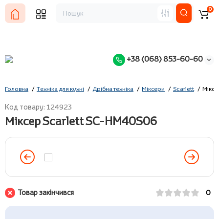
0
+38 (068) 853-60-60
Головна
Техніка для кухні
Дрібна техніка
Міксери
Scarlett
Міксе
Код товару: 124923
Міксер Scarlett SC-HM40S06
Товар закінчився
0