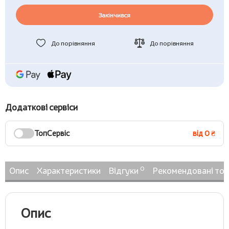
Закінчився
До порівняння
До порівняння
Додаткові сервіси
ТопСервіс
від 0 ₴
0
Опис
Характеристики
Відгуки
Рекомендовані то
Опис