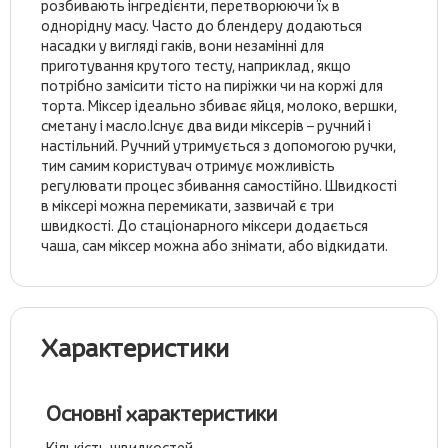
розбивають інгредієнти, перетворюючи їх в
однорідну масу. Часто до блендеру додаються
насадки у вигляді гаків, вони незамінні для
приготування крутого тесту, наприклад, якщо
потрібно замісити тісто на пиріжки чи на коржі для
торта. Міксер ідеально збиває яйця, молоко, вершки,
сметану і масло.Існує два види міксерів – ручний і
настільний. Ручний утримується з допомогою ручки,
тим самим користувач отримує можливість
регулювати процес збивання самостійно. Швидкості
в міксері можна перемикати, зазвичай є три
швидкості. До стаціонарного міксери додається
чаша, сам міксер можна або знімати, або відкидати.
Характеристики
Основні характеристики
Кількість швидкостей