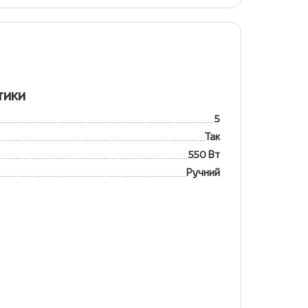
тики
5
Так
550 Вт
Ручний