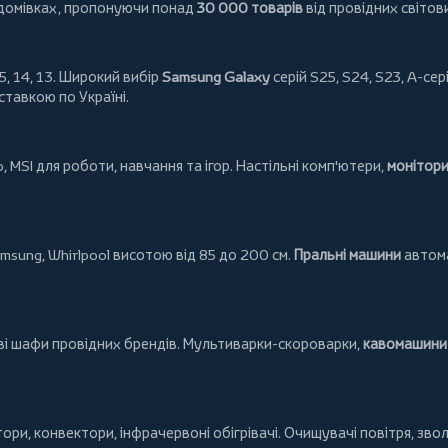
 домівках, пропонуючи понад
30 000 товарів
від провідних світов
5, 14, 13. Широкий вибір
Samsung Galaxy
серій S25, S24, S23, A-сері
ставкою по Україні.
o
,
MSI
для роботи, навчання та ігор. Настільні комп'ютери,
монітор
msung
,
Whirlpool
висотою від 85 до 200 см.
Пральні машини
автома
ові шафи провідних брендів.
Мультиварки-скороварки
,
кавомашини 
тори
,
конвектори
,
інфрачервоні обігрівачі
.
Очищувачі повітря
, зво