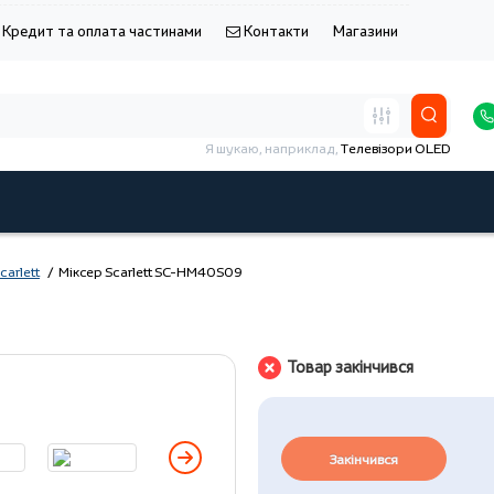
Кредит та оплата частинами
Контакти
Магазини
Я шукаю, наприклад,
Телевізори OLED
carlett
Міксер Scarlett SC-HM40S09
Товар закінчився
Закінчився