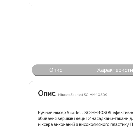
Опис
Характеристи
Опис
Міксер Scarlett SC-HM40S09
Ручний міксер Scarlett SC-HM40S09 ефективно
збивання вершків і яєць і 2 насадками-гаками 
міксера виконаний з високоякісного пластику. П