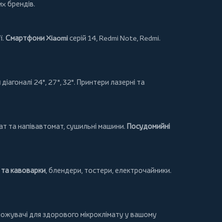
их брендів.
ї.
Смартфони Xiaomi
серій 14, Redmi Note, Redmi.
и
діагоналі 24", 27", 32".
Принтери
лазерні та
т та напівавтомат,
сушильні машини
.
Посудомийні
та кавоварки
,
блендери
,
тостери
,
електрочайники
.
ложувачі для здорового мікроклімату у вашому