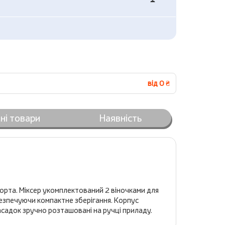
від 0 ₴
ні товари
Наявність
орта. Міксер укомплектований 2 віночками для
абезпечуючи компактне зберігання. Корпус
насадок зручно розташовані на ручці приладу.