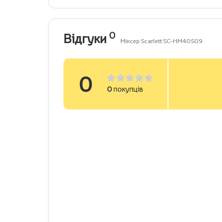
0
Відгуки
Міксер Scarlett SC-HM40S09
0
0
покупців