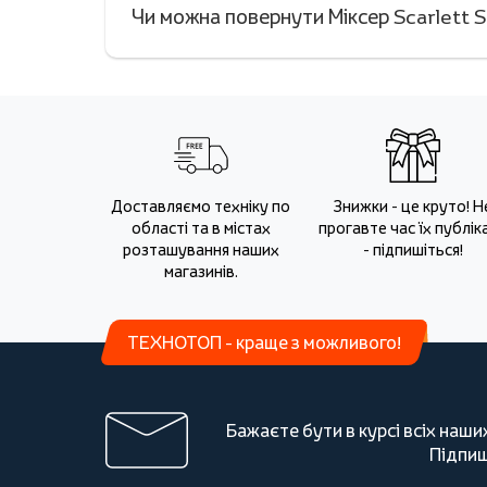
Чи можна повернути Міксер Scarlett 
Доставляємо техніку по
Знижки - це круто! Н
області та в містах
прогавте час їх публіка
розташування наших
- підпишіться!
магазинів.
ТЕХНОТОП - краще з можливого!
Бажаєте бути в курсі всіх наши
Підпиш