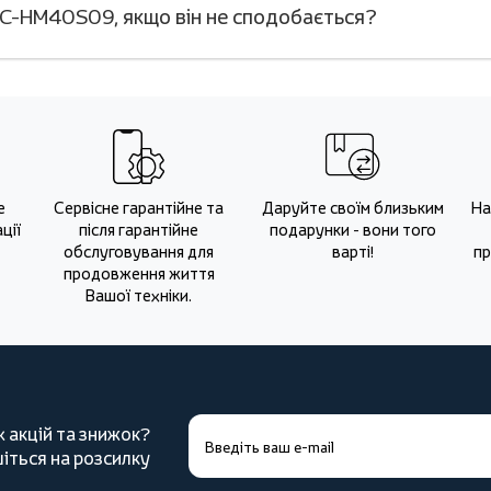
SC-HM40S09, якщо він не сподобається?
е
Сервісне гарантійне та
Даруйте своїм близьким
На
ції
після гарантійне
подарунки - вони того
обслуговування для
варті!
пр
продовження життя
Вашої техніки.
х акцій та знижок?
іться на розсилку