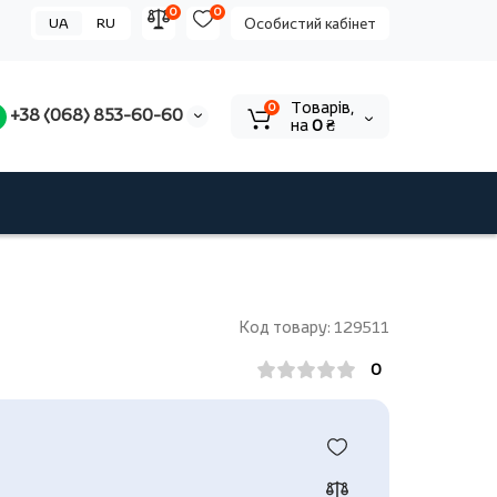
0
0
UA
RU
Особистий кабінет
Tоварів,
0
+38 (068) 853-60-60
на
0 ₴
Код товару: 129511
0