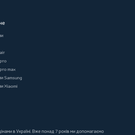
не
ни
air
 pro
 pro max
и Samsung
и Xiaomi
інами в Україні. Вже понад 7 років ми допомагаємо