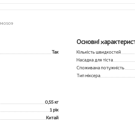
HM40S09
Основні характерис
Так
Кількість швидкостей
Насадка для тіста
Споживана потужність
Тип міксера
0,55 кг
1 рік
Китай