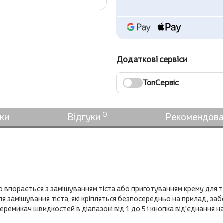
Додаткові сервіси
ТопСервіс
0
ки
Відгуки
Рекомендова
 впорається з замішуванням тіста або приготуванням крему для т
для замішування тіста, які кріпляться безпосередньо на прилад, з
еремикач швидкостей в діапазоні від 1 до 5 і кнопка від'єднання 