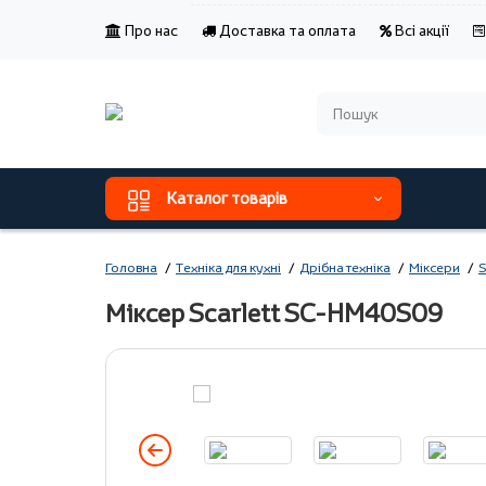
Про нас
Доставка та оплата
Всі акції
Каталог товарів
Головна
Техніка для кухні
Дрібна техніка
Міксери
S
Міксер Scarlett SC-HM40S09