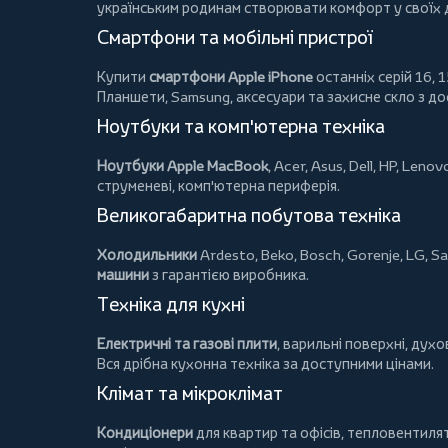
українським родинам створювати комфорт у своїх
Смартфони та мобільні пристрої
Купити
смартфони Apple iPhone
останніх серій 16, 1
Планшети
, Samsung, аксесуари та
захисне скло
з до
Ноутбуки та комп'ютерна техніка
Ноутбуки Apple MacBook
,
Acer
,
Asus
,
Dell
,
HP
,
Lenov
струменеві, комп'ютерна периферія.
Великогабаритна побутова техніка
Холодильники
Ardesto
,
Beko
,
Bosch
,
Gorenje
,
LG
,
Sa
машини
з гарантією виробника.
Техніка для кухні
Електричні та газові плити
, варильні поверхні, дух
Вся дрібна кухонна техніка за доступними цінами.
Клімат та мікроклімат
Кондиціонери
для квартир та офісів,
тепловентиля