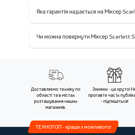
Яка гарантія надається на Міксер Sc
Чи можна повернути Міксер Scarlett 
Доставляємо техніку по
Знижки - це круто! Н
області та в містах
прогавте час їх публіка
розташування наших
- підпишіться!
магазинів.
ТЕХНОТОП - краще з можливого!