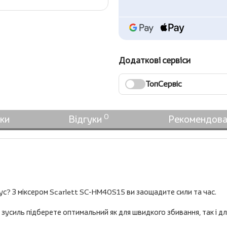
Додаткові сервіси
ТопСервіс
0
ки
Відгуки
Рекомендова
с? З міксером Scarlett SC-HM40S15 ви заощадите сили та час.
з зусиль підберете оптимальний як для швидкого збивання, так і д