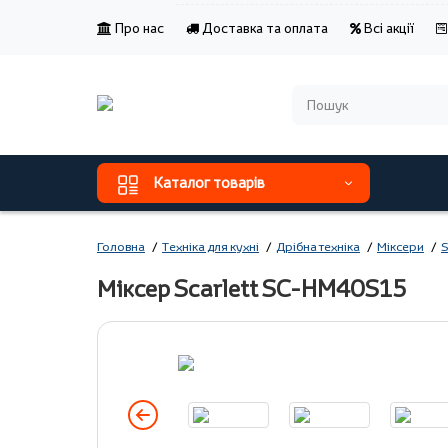
Про нас
Доставка та оплата
Всі акції
Каталог товарів
Головна
Техніка для кухні
Дрібна техніка
Міксери
S
Міксер Scarlett SC-HM40S15