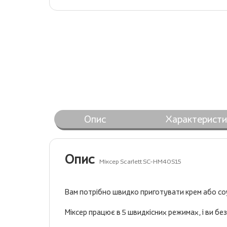
Опис
Характеристи
Опис
Міксер Scarlett SC-HM40S15
Вам потрібно швидко приготувати крем або соу
Міксер працює в 5 швидкісних режимах, і ви бе