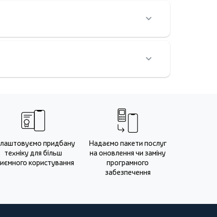
лаштовуємо придбану
Надаємо пакети послуг
техніку для більш
на оновлення чи заміну
иємного користування
програмного
забезпечення