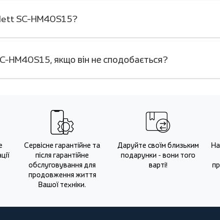
arlett SC-HM40S15?
SC-HM40S15, якщо він не сподобається?
е
Сервісне гарантійне та
Даруйте своїм близьким
На
ції
після гарантійне
подарунки - вони того
обслуговування для
варті!
пр
продовження життя
Вашої техніки.