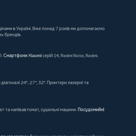
інами в Україні. Вже понад 7 років ми допомагаємо
их брендів.
ї.
Смартфони Xiaomi
серій 14, Redmi Note, Redmi.
и
діагоналі 24", 27", 32".
Принтери
лазерні та
т та напівавтомат,
сушильні машини
.
Посудомийні