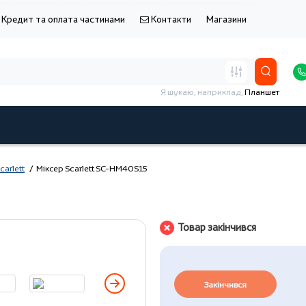
Кредит та оплата частинами
Контакти
Магазини
Я шукаю, наприклад,
Планшет
carlett
Міксер Scarlett SC-HM40S15
Товар закінчився
Закінчився