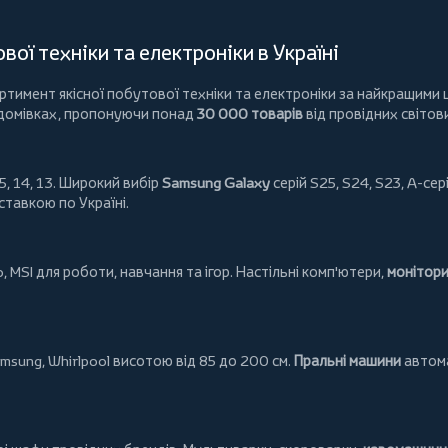
ої техніки та електроніки в Україні
имент якісної побутової техніки та електроніки за найкращими ц
 домівках, пропонуючи понад
30 000 товарів
від провідних світов
5, 14, 13. Широкий вибір
Samsung Galaxy
серій S25, S24, S23, A-сері
ставкою по Україні.
o
,
MSI
для роботи, навчання та ігор. Настільні комп'ютери,
монітор
msung
,
Whirlpool
висотою від 85 до 200 см.
Пральні машини
автома