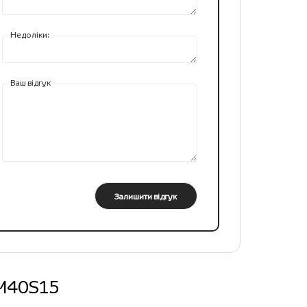
Недоліки:
Ваш відгук
Залишити відгук
-HM40S15