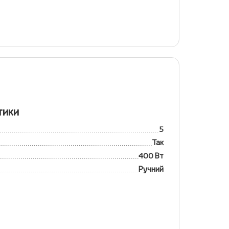
тики
5
Так
400 Вт
Ручний