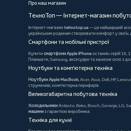
Про наш магазин
ТехноТоп — інтернет-магазин побутов
Інтернет-магазин
tehnotop.ua
— це найширший асорт
українським родинам створювати комфорт у своїх
Смартфони та мобільні пристрої
Купити
смартфони Apple iPhone
останніх серій 16, 1
Планшети
, Samsung, аксесуари та
захисне скло
з до
Ноутбуки та комп'ютерна техніка
Ноутбуки Apple MacBook
,
Acer
,
Asus
,
Dell
,
HP
,
Lenov
струменеві, комп'ютерна периферія.
Великогабаритна побутова техніка
Холодильники
Ardesto
,
Beko
,
Bosch
,
Gorenje
,
LG
,
Sa
машини
з гарантією виробника.
Техніка для кухні