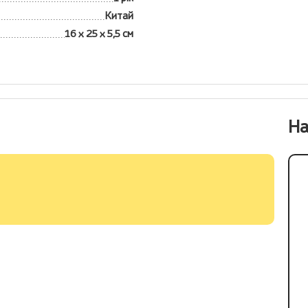
Китай
16 х 25 х 5,5 см
На