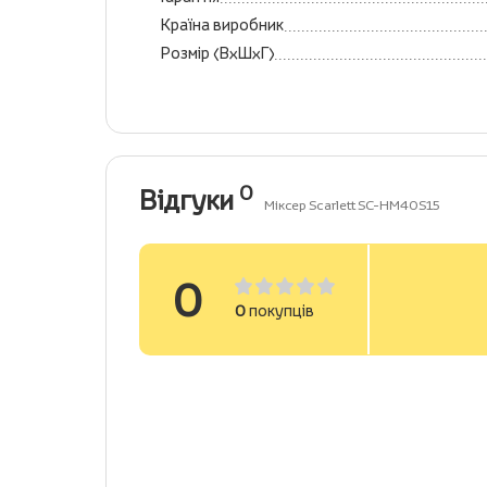
Країна виробник
Розмір (ВхШхГ)
0
Відгуки
Міксер Scarlett SC-HM40S15
0
0
покупців