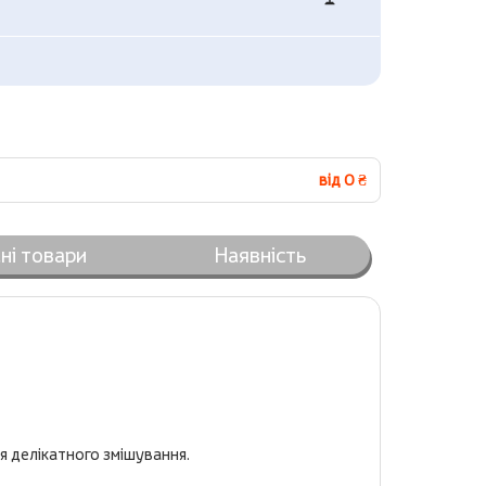
від 0 ₴
ні товари
Наявність
ля делікатного змішування.