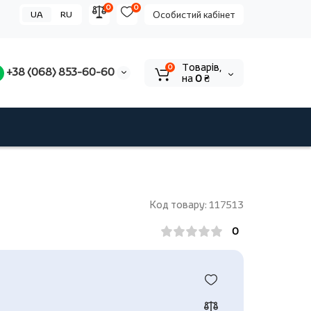
0
0
UA
RU
Особистий кабінет
Tоварів,
0
+38 (068) 853-60-60
на
0 ₴
Код товару: 117513
0