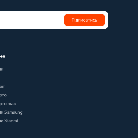
Підписатись
не
ни
air
 pro
 pro max
и Samsung
и Xiaomi