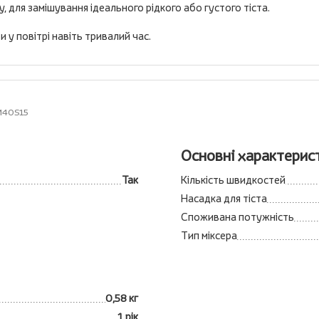
 для замішування ідеального рідкого або густого тіста.
у повітрі навіть тривалий час.
HM40S15
Основні характерис
Так
Кількість швидкостей
Насадка для тіста
Споживана потужність
Тип міксера
0,58 кг
1 рік