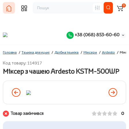
0
+38 (068) 853-60-60
Головна
Техніка для кухні
Дрібна техніка
Міксери
Ardesto
Мікс
Код товару: 114917
Міксер з чашею Ardesto KSTM-500WР
Товар закінчився
0