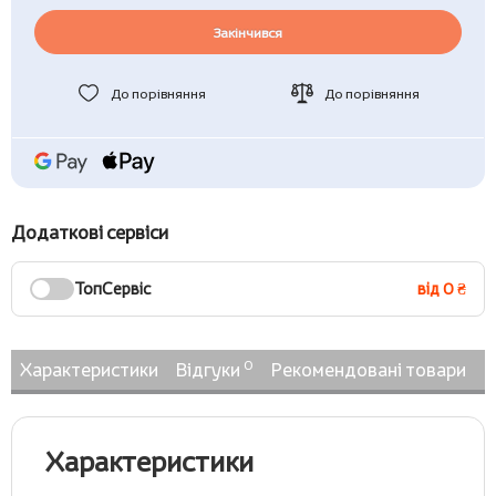
Закінчився
До порівняння
До порівняння
Додаткові сервіси
ТопСервіс
від 0 ₴
0
Характеристики
Відгуки
Рекомендовані товари
Н
Характеристики