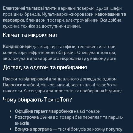
Електричні та газові плити
, варильні поверхні, духові шафи
провідних брендів.
Мультиварки-скороварки
,
кавомашини та
кавоварки
,
блендери
,
тостери
,
електрочайники
. Вся дрібна
кухонна техніка за доступними цінами.
Клімат та мікроклімат
Кондиціонери
для квартир та офісів,
тепловентилятори
,
конвектори
,
інфрачервоні обігрівачі
.
Очищувачі повітря
,
зволожувачі для здорового мікроклімату у вашому домі.
Догляд за одягом та прибирання
Праски та відпарювачі
для ідеального догляду за одягом.
Пилососи
колбові
,
мішкові
,
миючі
,
вертикальні
та
роботи-
пилососи
. Аксесуари для пилососів та прибирання будинку.
Чому обирають ТехноТоп?
Офіційна гарантія виробника
на всі товари
Розстрочка 0%
на всі товари без переплат та перших
внесків
Бонусна програма
— тисячі бонусів за кожну покупку