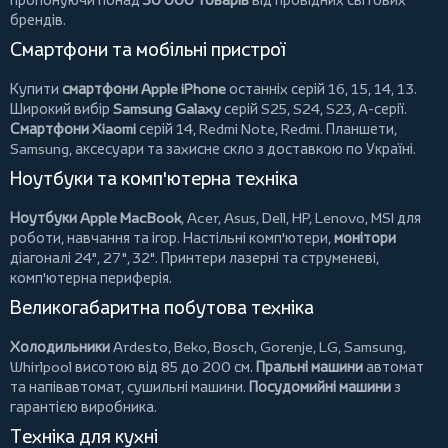
брендів.
Смартфони та мобільні пристрої
Купити
смартфони Apple iPhone
останніх серій 16, 15, 14, 13.
Широкий вибір
Samsung Galaxy
серій S25, S24, S23, A-серії.
Смартфони Xiaomi
серій 14, Redmi Note, Redmi.
Планшети
,
Samsung, аксесуари та
захисне скло
з доставкою по Україні.
Ноутбуки та комп'ютерна техніка
Ноутбуки Apple MacBook
,
Acer
,
Asus
,
Dell
,
HP
,
Lenovo
,
MSI
для
роботи, навчання та ігор. Настільні комп'ютери,
монітори
діагоналі 24", 27", 32".
Принтери
лазерні та струменеві,
комп'ютерна периферія.
Великогабаритна побутова техніка
Холодильники
Ardesto
,
Beko
,
Bosch
,
Gorenje
,
LG
,
Samsung
,
Whirlpool
висотою від 85 до 200 см.
Пральні машини
автомат
та напівавтомат,
сушильні машини
.
Посудомийні машини
з
гарантією виробника.
Техніка для кухні