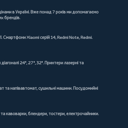
інами в Україні. Вже понад 7 років ми допомагаємо
их брендів.
ї.
Смартфони Xiaomi
серій 14, Redmi Note, Redmi.
и
діагоналі 24", 27", 32".
Принтери
лазерні та
т та напівавтомат,
сушильні машини
.
Посудомийні
та кавоварки
,
блендери
,
тостери
,
електрочайники
.