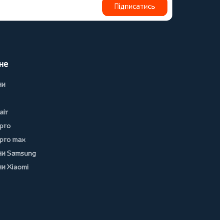
Підписатись
не
ни
air
 pro
 pro max
и Samsung
и Xiaomi