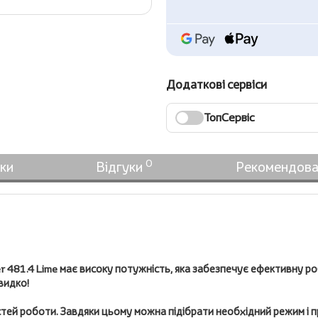
Додаткові сервіси
ТопСервіс
0
ки
Відгуки
Рекомендова
r 481.4 Lime
має високу потужність, яка забезпечує ефективну ро
швидко!
стей роботи. Завдяки цьому можна підібрати необхідний режим і п