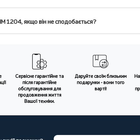
M 1204, якщо він не сподобається?
е
Сервісне гарантійне та
Даруйте своїм близьким
На
ції
після гарантійне
подарунки - вони того
обслуговування для
варті!
пр
продовження життя
Вашої техніки.