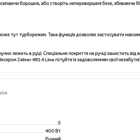
озсипаючи борошна, або створіть неперевершені безе, збиваючи бі
оже тут турборежим. Така функція дозволяє застосувати максим
ручно лежить в руці. Спеціальне покриття на ручці захистить ві
міксером
Zelmer 481.4 Lime
готуйте із задоволенням свої незабутні
1204
5
400 Вт
Ручний