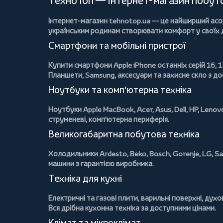
ТехноТоп — інтернет-магазин побутов
Інтернет-магазин
tehnotop.ua
— це найширший асорт
українським родинам створювати комфорт у своїх
Смартфони та мобільні пристрої
Купити
смартфони Apple iPhone
останніх серій 16, 1
Планшети
, Samsung, аксесуари та
захисне скло
з до
Ноутбуки та комп'ютерна техніка
Ноутбуки Apple MacBook
,
Acer
,
Asus
,
Dell
,
HP
,
Lenov
струменеві, комп'ютерна периферія.
Великогабаритна побутова техніка
Холодильники
Ardesto
,
Beko
,
Bosch
,
Gorenje
,
LG
,
Sa
машини
з гарантією виробника.
Техніка для кухні
Електричні та газові плити
, варильні поверхні, дух
Вся дрібна кухонна техніка за доступними цінами.
Клімат та мікроклімат