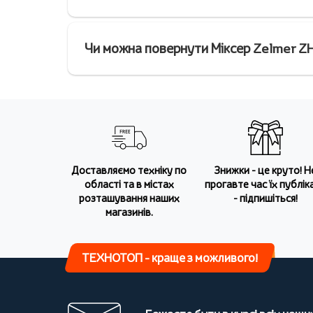
Чи можна повернути Міксер Zelmer ZH
Доставляємо техніку по
Знижки - це круто! Н
області та в містах
прогавте час їх публіка
розташування наших
- підпишіться!
магазинів.
ТЕХНОТОП - краще з можливого!