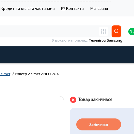
Кредит та оплата частинами
Контакти
Магазини
Я шукаю, наприклад,
Телевізор Samsung
elmer
Міксер Zelmer ZHM 1204
Товар закінчився
Закінчився