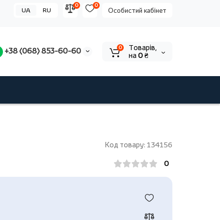
0
0
UA
RU
Особистий кабінет
Tоварів,
0
+38 (068) 853-60-60
на
0 ₴
Код товару: 134156
0