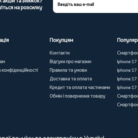
х акцій та знижок?
іться на розсилку
ація
Покупцям
Популяр
Контакти
Смартфо
ам
Відгуки про магазин
Iphone 17
 конфіденційності
Правила та умови
Iphone 17 
Доставка та оплата
Iphone 17
Кредит та оплата частинами
Iphone 17
Обмін і повернення товару
Смартфон
Смартфон