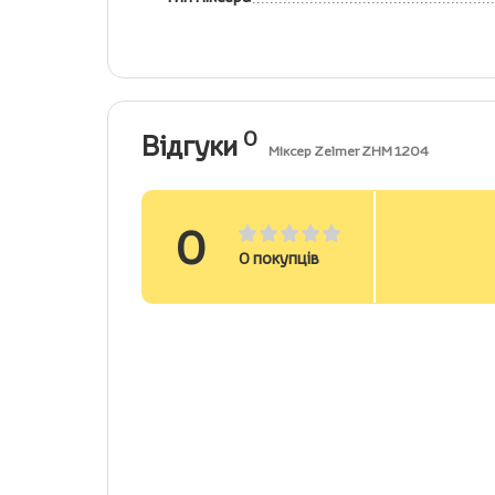
0
Відгуки
Міксер Zelmer ZHM 1204
0
0
покупців