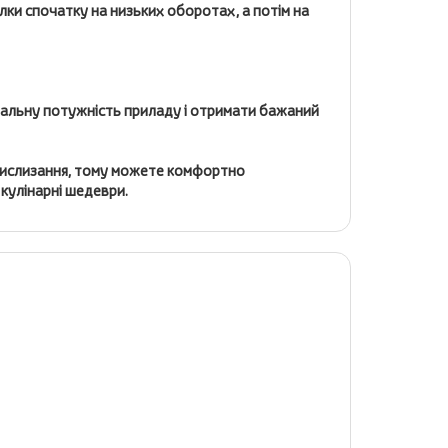
лки спочатку на низьких оборотах, а потім на
альну потужність приладу і отримати бажаний
д вислизання, тому можете комфортно
 кулінарні шедеври.