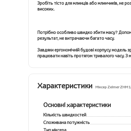
Зробіть тісто для млинців або млинчиків, не р
високих.
Потрібно особливо швидко збити масу? Допом
результат, не витрачаючи багато часу.
Завдяки ергономічній будові корпусу модель з
працювати навіть протягом тривалого часу. З 
Характеристики
Міксер Zelmer ZHM 
Основні характеристики
Кількість швидкостей
Споживана потужність
Тип міксера