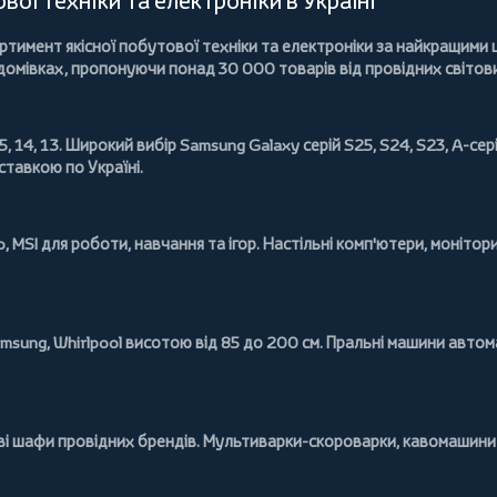
ої техніки та електроніки в Україні
имент якісної побутової техніки та електроніки за найкращими ц
 домівках, пропонуючи понад
30 000 товарів
від провідних світов
5, 14, 13. Широкий вибір
Samsung Galaxy
серій S25, S24, S23, A-сері
ставкою по Україні.
o
,
MSI
для роботи, навчання та ігор. Настільні комп'ютери,
монітор
msung
,
Whirlpool
висотою від 85 до 200 см.
Пральні машини
автома
ові шафи провідних брендів.
Мультиварки-скороварки
,
кавомашини 