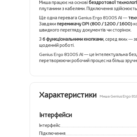
Миша працює на основі
бездротової технології
плутанини з кабелями. Підключення здійснюєть
Ще одна перевага Genius Ergo 8100S AI —
техн
Завдяки
перемикачу DPI (800 / 1200 / 1600)
ко
швидкого перегляду документів чи сторінок.
З
6 функціональними кнопками
, серед яких — з
щоденній роботі.
Genius Ergo 8100S AI — це інтелектуальна безд
перетворюючи робочий процес на більш зручни
Характеристики
Миша Genius Ergo 81
Інтерфейси
Інтерфейс
Підключення