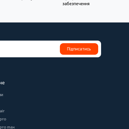
забезпечення
Підписатись
не
ни
air
 pro
 pro max