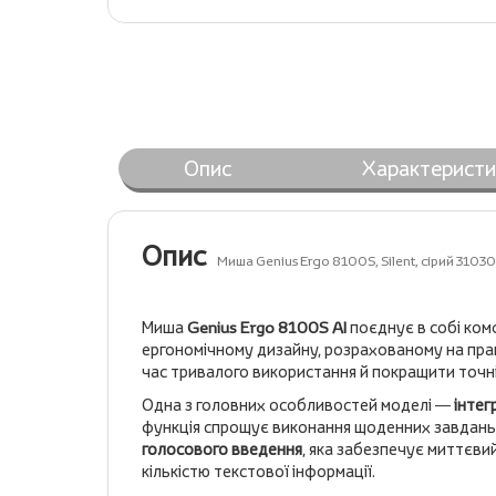
Опис
Характеристи
Опис
Миша Genius Ergo 8100S, Silent, сірий 31
Миша
Genius Ergo 8100S AI
поєднує в собі ком
ергономічному дизайну, розрахованому на прав
час тривалого використання й покращити точні
Одна з головних особливостей моделі —
інтег
функція спрощує виконання щоденних завдань,
голосового введення
, яка забезпечує миттєв
кількістю текстової інформації.