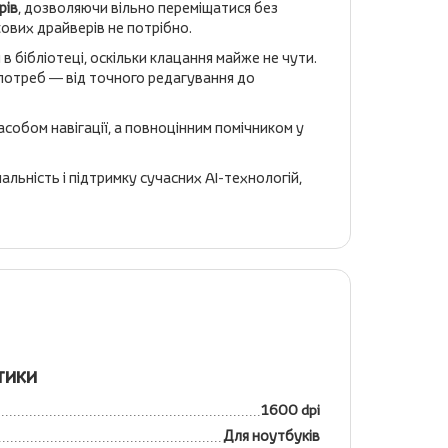
рів
, дозволяючи вільно переміщатися без
ових драйверів не потрібно.
 в бібліотеці, оскільки клацання майже не чути.
потреб — від точного редагування до
засобом навігації, а повноцінним помічником у
льність і підтримку сучасних AI-технологій,
тики
1600 dpi
Для ноутбуків