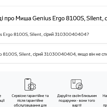
ді про Миша Genius Ergo 8100S, Silent
us Ergo 8100S, Silent, сірий 31030040404?
 8100S, Silent, сірий 31030040404, якщо він не с
е
Сервісне гарантійне та
Даруйте своїм близьким
На
ції
після гарантійне
подарунки - вони того
обслуговування для
варті!
пр