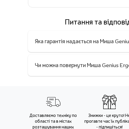
Питання та відпові
Яка гарантія надається на Миша Geni
Чи можна повернути Миша Genius Ergo
Доставляємо техніку по
Знижки - це круто! Н
області та в містах
прогавте час їх публіка
розташування наших
- підпишіться!