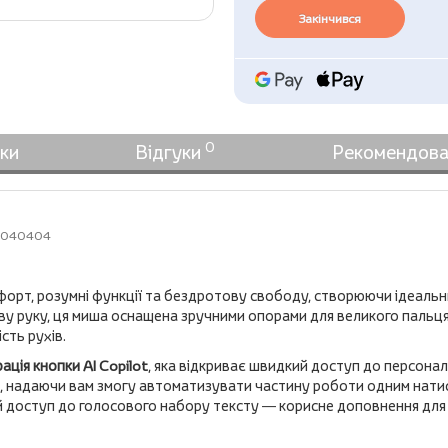
Закінчився
0
ки
Відгуки
Рекомендова
030040404
форт, розумні функції та бездротову свободу, створюючи ідеальн
у руку, ця миша оснащена зручними опорами для великого пальця
сть рухів.
рація кнопки AI Copilot
, яка відкриває швидкий доступ до персонал
 надаючи вам змогу автоматизувати частину роботи одним натис
ий доступ до голосового набору тексту — корисне доповнення для