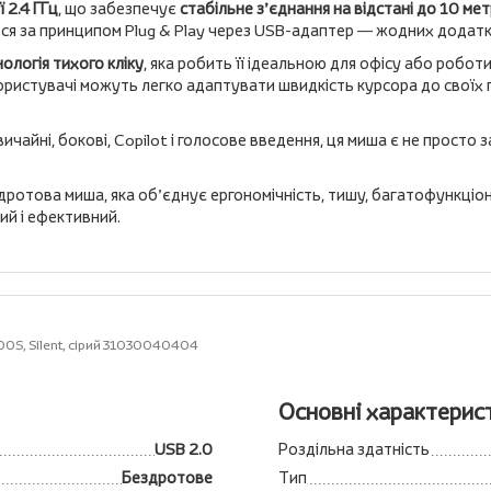
 2.4 ГГц
, що забезпечує
стабільне з’єднання на відстані до 10 мет
ся за принципом Plug & Play через USB-адаптер — жодних додатк
ологія тихого кліку
, яка робить її ідеальною для офісу або роботи
ристувачі можуть легко адаптувати швидкість курсора до своїх 
вичайні, бокові, Copilot і голосове введення, ця миша є не просто 
ротова миша, яка об’єднує ергономічність, тишу, багатофункціона
й і ефективний.
00S, Silent, сірий 31030040404
Основні характерис
USB 2.0
Роздільна здатність
Бездротове
Тип