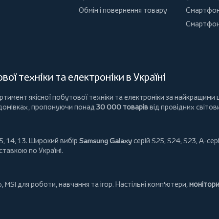
Обмін і повернення товару
Смартфон
Смартфон
ої техніки та електроніки в Україні
имент якісної побутової техніки та електроніки за найкращими ц
 домівках, пропонуючи понад
30 000 товарів
від провідних світов
5, 14, 13. Широкий вибір
Samsung Galaxy
серій S25, S24, S23, A-сері
ставкою по Україні.
o
,
MSI
для роботи, навчання та ігор. Настільні комп'ютери,
монітор