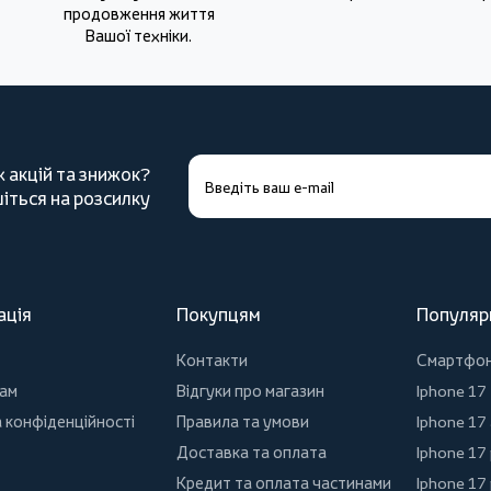
продовження життя
Вашої техніки.
х акцій та знижок?
іться на розсилку
ація
Покупцям
Популяр
Контакти
Смартфо
ам
Відгуки про магазин
Iphone 17
 конфіденційності
Правила та умови
Iphone 17 
Доставка та оплата
Iphone 17
Кредит та оплата частинами
Iphone 17