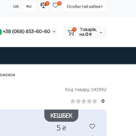
0
0
UA
RU
Особистий кабінет
Tоварів,
0
+38 (068) 853-60-60
на
0 ₴
030040404
Код товару: 143392
0
КЕШБЕК
5 ₴