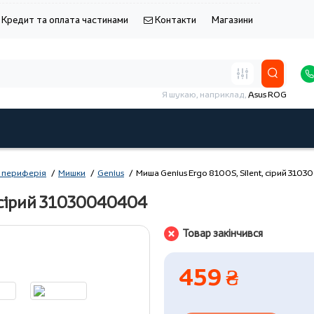
Кредит та оплата частинами
Контакти
Магазини
Я шукаю, наприклад,
Asus ROG
 периферія
Мишки
Genius
Миша Genius Ergo 8100S, Silent, сірий 31
, сірий 31030040404
Товар закінчився
459 ₴