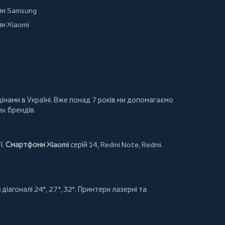
и Samsung
и Xiaomi
інами в Україні. Вже понад 7 років ми допомагаємо
их брендів.
ї.
Смартфони Xiaomi
серій 14, Redmi Note, Redmi.
и
діагоналі 24", 27", 32".
Принтери
лазерні та