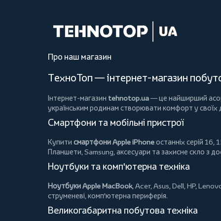
Про наш магазин
ТехноТоп — інтернет-магазин побутов
Інтернет-магазин
tehnotop.ua
— це найширший асорт
українським родинам створювати комфорт у своїх
Смартфони та мобільні пристрої
Купити
смартфони Apple iPhone
останніх серій 16, 1
Планшети
, Samsung, аксесуари та
захисне скло
з до
Ноутбуки та комп'ютерна техніка
Ноутбуки Apple MacBook
,
Acer
,
Asus
,
Dell
,
HP
,
Lenov
струменеві, комп'ютерна периферія.
Великогабаритна побутова техніка