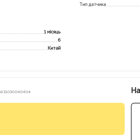
Тип датчика
1 місяць
6
Китай
На
ірий 31030040404