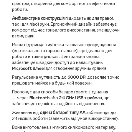
пристрій, створений для комфортної та ефективної
роботи.
Амбідекстрна конструкція
підходить як для правої,
так і для лівої руки. Ергономічний дизайн забезпечує
комфорт під час тривалого використання, зменшуючи
втому руки.
Миша підтримує тихі кліки та плавне прокручування
(вертикальне та горизонтальне), що ідеально для
роботи в тихих умовах. Центральна кнопка
забезпечує швидкий доступ до налаштувань
Microsoft Wheel
для створення зручних ярликів.
Регульована чутливість до
6000 DPI
дозволяє точно
працювати майже на будь-якій поверхні.
Пропонує два способи бездротового з’єднання
— через
Bluetooth
або
2.4 GHz USB-приймач
, що
забезпечує гнучкість і надійність підключення.
Живлення від
однієї батареї типу AA
забезпечує до
24 місяців роботи (залежить від умов використання).
Вона виготовлена з м’якого силіконового матеріалу,