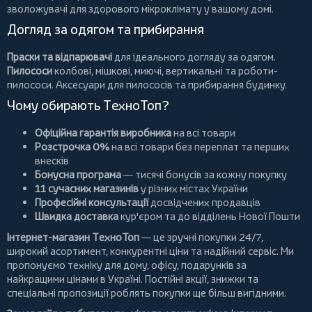
зволожувачі для здорового мікроклімату у вашому домі.
Догляд за одягом та прибирання
Праски та відпарювачі
для ідеального догляду за одягом.
Пилососи
колбові
,
мішкові
,
миючі
,
вертикальні
та
роботи-
пилососи
. Аксесуари для пилососів та прибирання будинку.
Чому обирають ТехноТоп?
Офіційна гарантія виробника
на всі товари
Розстрочка 0%
на всі товари без переплат та перших
внесків
Бонусна програма
— тисячі бонусів за кожну покупку
11 сучасних магазинів
у різних містах України
Професійні консультації
досвідчених продавців
Швидка доставка
кур'єром та до відділень Нової Пошти
Інтернет-магазин ТехноТоп
— це зручні покупки 24/7,
широкий асортимент, конкурентні ціни та надійний сервіс. Ми
пропонуємо
техніку для дому
, офісу, подарунків за
найкращими цінами в Україні. Постійні
акції
, знижки та
спеціальні пропозиції роблять покупки ще більш вигідними.