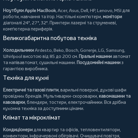
Ноутбуки Apple MacBook
,
Acer
,
Asus
,
Dell
,
HP
,
Lenovo
,
MSI
для
роботи, навчання та ігор. Настільні комп'ютери,
монітори
діагоналі 24", 27", 32".
Принтери
лазерні та струменеві,
комп'ютерна периферія.
Великогабаритна побутова техніка
Холодильники
Ardesto
,
Beko
,
Bosch
,
Gorenje
,
LG
,
Samsung
,
Whirlpool
висотою від 85 до 200 см.
Пральні машини
автомат
та напівавтомат,
сушильні машини
.
Посудомийні машини
з
гарантією виробника.
Техніка для кухні
Електричні та газові плити
, варильні поверхні, духові шафи
провідних брендів.
Мультиварки-скороварки
,
кавомашини та
кавоварки
,
блендери
,
тостери
,
електрочайники
. Вся дрібна
кухонна техніка за доступними цінами.
Клімат та мікроклімат
Кондиціонери
для квартир та офісів,
тепловентилятори
,
конвектори
,
інфрачервоні обігрівачі
.
Очищувачі повітря
,