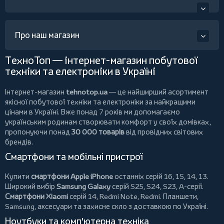
Про наш магазин
ТехноТоп — інтернет-магазин побутової
техніки та електроніки в Україні
Інтернет-магазин
tehnotop.ua
— це найширший асортимент
якісної побутової техніки та електроніки за найкращими
цінами в Україні. Вже понад 7 років ми допомагаємо
українським родинам створювати комфорт у своїх домівках,
пропонуючи понад
30 000 товарів
від провідних світових
брендів.
Смартфони та мобільні пристрої
Купити
смартфони Apple iPhone
останніх серій 16, 15, 14, 13.
Широкий вибір
Samsung Galaxy
серій S25, S24, S23, A-серії.
Смартфони Xiaomi
серій 14, Redmi Note, Redmi.
Планшети
,
Samsung, аксесуари та
захисне скло
з доставкою по Україні.
Ноутбуки та комп'ютерна техніка