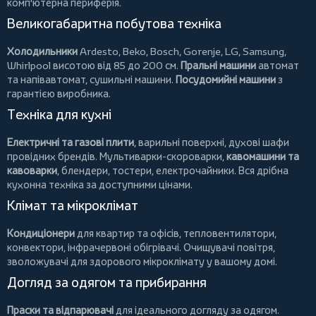
комп'ютерна периферія.
Великогабаритна побутова техніка
Холодильники
Ardesto
,
Beko
,
Bosch
,
Gorenje
,
LG
,
Samsung
,
Whirlpool
висотою від 85 до 200 см.
Пральні машини
автомат
та напівавтомат,
сушильні машини
.
Посудомийні машини
з
гарантією виробника.
Техніка для кухні
Електричні та газові плити
, варильні поверхні, духові шафи
провідних брендів.
Мультиварки-скороварки
,
кавомашини та
кавоварки
,
блендери
,
тостери
,
електрочайники
. Вся дрібна
кухонна техніка за доступними цінами.
Клімат та мікроклімат
Кондиціонери
для квартир та офісів,
тепловентилятори
,
конвектори
,
інфрачервоні обігрівачі
.
Очищувачі повітря
,
зволожувачі для здорового мікроклімату у вашому домі.
Догляд за одягом та прибирання
Праски та відпарювачі
для ідеального догляду за одягом.