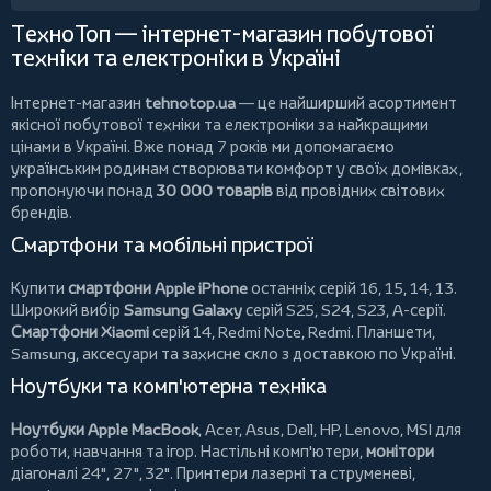
ТехноТоп — інтернет-магазин побутової
техніки та електроніки в Україні
Інтернет-магазин
tehnotop.ua
— це найширший асортимент
якісної побутової техніки та електроніки за найкращими
цінами в Україні. Вже понад 7 років ми допомагаємо
українським родинам створювати комфорт у своїх домівках,
пропонуючи понад
30 000 товарів
від провідних світових
брендів.
Смартфони та мобільні пристрої
Купити
смартфони Apple iPhone
останніх серій 16, 15, 14, 13.
Широкий вибір
Samsung Galaxy
серій S25, S24, S23, A-серії.
Смартфони Xiaomi
серій 14, Redmi Note, Redmi.
Планшети
,
Samsung, аксесуари та
захисне скло
з доставкою по Україні.
Ноутбуки та комп'ютерна техніка
Ноутбуки Apple MacBook
,
Acer
,
Asus
,
Dell
,
HP
,
Lenovo
,
MSI
для
роботи, навчання та ігор. Настільні комп'ютери,
монітори
діагоналі 24", 27", 32".
Принтери
лазерні та струменеві,