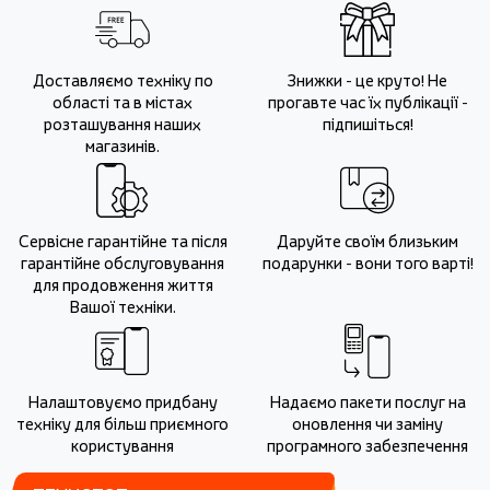
Доставляємо техніку по
Знижки - це круто! Не
області та в містах
прогавте час їх публікації -
розташування наших
підпишіться!
магазинів.
Сервісне гарантійне та після
Даруйте своїм близьким
гарантійне обслуговування
подарунки - вони того варті!
для продовження життя
Вашої техніки.
Налаштовуємо придбану
Надаємо пакети послуг на
техніку для більш приємного
оновлення чи заміну
користування
програмного забезпечення