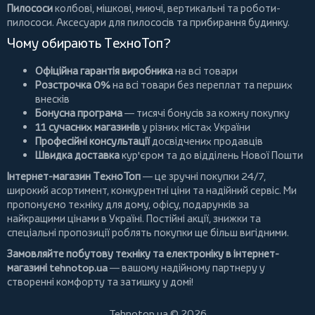
Пилососи
колбові
,
мішкові
,
миючі
,
вертикальні
та
роботи-
пилососи
. Аксесуари для пилососів та прибирання будинку.
Чому обирають ТехноТоп?
Офіційна гарантія виробника
на всі товари
Розстрочка 0%
на всі товари без переплат та перших
внесків
Бонусна програма
— тисячі бонусів за кожну покупку
11 сучасних магазинів
у різних містах України
Професійні консультації
досвідчених продавців
Швидка доставка
кур'єром та до відділень Нової Пошти
Інтернет-магазин ТехноТоп
— це зручні покупки 24/7,
широкий асортимент, конкурентні ціни та надійний сервіс. Ми
пропонуємо
техніку для дому
, офісу, подарунків за
найкращими цінами в Україні. Постійні
акції
, знижки та
спеціальні пропозиції роблять покупки ще більш вигідними.
Замовляйте побутову техніку та електроніку в інтернет-
магазині
tehnotop.ua
— вашому надійному партнеру у
створенні комфорту та затишку у домі!
Tehnotop.ua © 2026