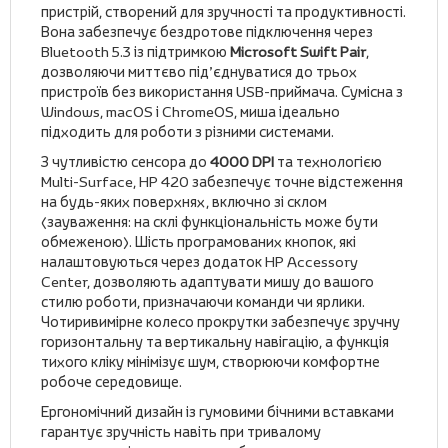
пристрій, створений для зручності та продуктивності.
Вона забезпечує бездротове підключення через
Bluetooth 5.3 із підтримкою
Microsoft Swift Pair
,
дозволяючи миттєво під’єднуватися до трьох
пристроїв без використання USB-приймача. Сумісна з
Windows, macOS і ChromeOS, миша ідеально
підходить для роботи з різними системами.
З чутливістю сенсора до
4000 DPI
та технологією
Multi-Surface, HP 420 забезпечує точне відстеження
на будь-яких поверхнях, включно зі склом
(зауваження: на склі функціональність може бути
обмеженою). Шість програмованих кнопок, які
налаштовуються через додаток HP Accessory
Center, дозволяють адаптувати мишу до вашого
стилю роботи, призначаючи команди чи ярлики.
Чотиривимірне колесо прокрутки забезпечує зручну
горизонтальну та вертикальну навігацію, а функція
тихого кліку мінімізує шум, створюючи комфортне
робоче середовище.
Ергономічний дизайн із гумовими бічними вставками
гарантує зручність навіть при тривалому