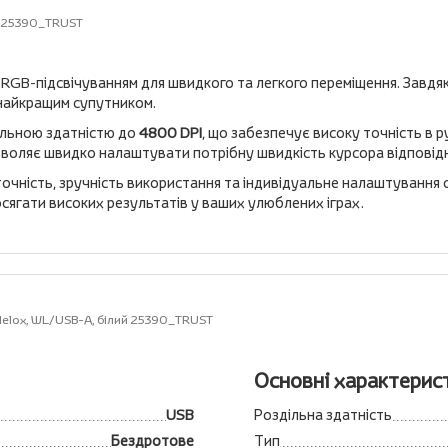
ий 25390_TRUST
 RGB-підсвічуванням для швидкого та легкого переміщення. Завд
найкращим супутником.
ільною здатністю до
4800 DPI
, що забезпечує високу точність в р
зволяє швидко налаштувати потрібну швидкість курсора відповідно
точність, зручність використання та індивідуальне налаштування 
сягати високих результатів у ваших улюблених іграх.
Helox, WL/USB-A, білий 25390_TRUST
Основні характерис
USB
Роздільна здатність
Бездротове
Тип