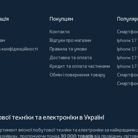
ація
Покупцям
Популяр
Контакти
Смартфо
ам
Відгуки про магазин
Iphone 17
 конфіденційності
Правила та умови
Iphone 17 
Доставка та оплата
Iphone 17
Кредит та оплата частинами
Iphone 17
Обмін і повернення товару
Смартфон
Смартфон
ої техніки та електроніки в Україні
имент якісної побутової техніки та електроніки за найкращими ц
 домівках, пропонуючи понад
30 000 товарів
від провідних світов