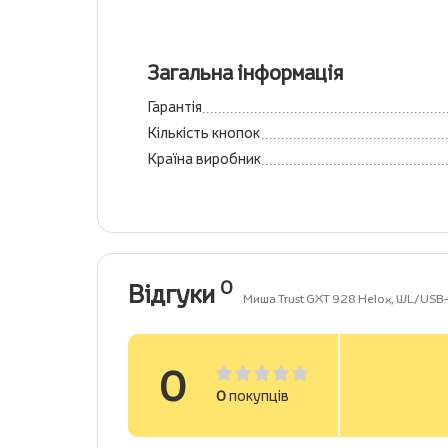
Загальна інформація
Гарантія
Кількість кнопок
Країна виробник
0
Відгуки
Миша Trust GXT 928 Helox, WL/USB
0
0
покупців