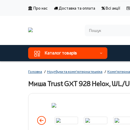
Про нас
Доставка та оплата
Всі акції
Каталог товарів
Головна
Ноутбуки та комп'ютерна техніка
Комп'ютерна
Миша Trust GXT 928 Helox, WL/