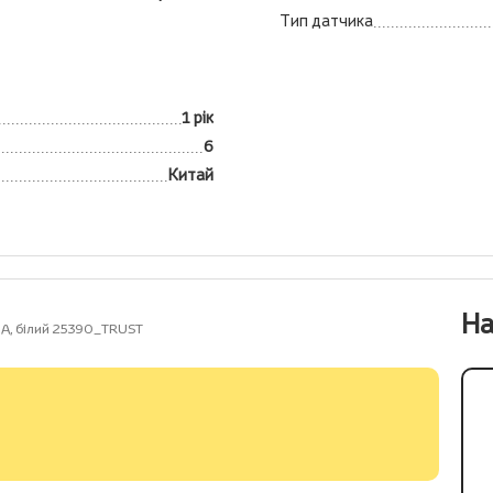
Тип датчика
1 рік
6
Китай
На
-A, білий 25390_TRUST