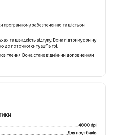
яки програмному забезпеченню та шістьом
ухах та швидкість відгуку. Вона підтримує зміну
 до поточної ситуації в грі.
освітлення. Вона стане відмінним доповненням
тики
4800 dpi
Для ноутбуків