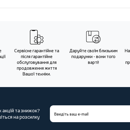
е
Сервісне гарантійне та
Даруйте своїм близьким
На
ції
після гарантійне
подарунки - вони того
обслуговування для
варті!
пр
продовження життя
Вашої техніки.
х акцій та знижок?
іться на розсилку