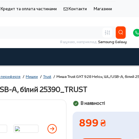
Кредит та оплата частинами
Контакти
Магазини
Я шукаю, наприклад,
Samsung Galaxy
 периферія
Мишки
Trust
Миша Trust GXT 928 Helox, WL/USB-A, білий
USB-A, білий 25390_TRUST
В наявності
899 ₴