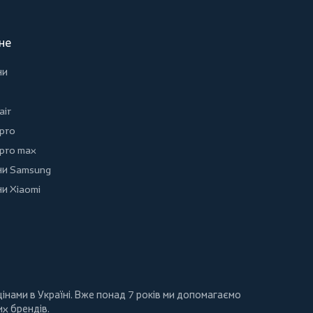
не
ни
air
 pro
 pro max
и Samsung
и Xiaomi
інами в Україні. Вже понад 7 років ми допомагаємо
их брендів.