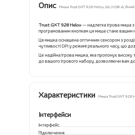
Опис
Миша Trust GXT 928 Helox, WL/USB-A, біл
Trust GXT 928 Helox
— надлегка ігрова миша з
програмованим кнопкам ця миша стане вашим 
Ця мишка оснащена оптичним сенсором з розд
чутливості DPI у режимі реального часу, що до
Це надійна ігрова мишка, яка пропонує високу 
до вашого ігрового набору, дозволяючи вам до
Характеристики
Миша Trust GXT 928 
Інтерфейси
Інтерфейс
Підключення