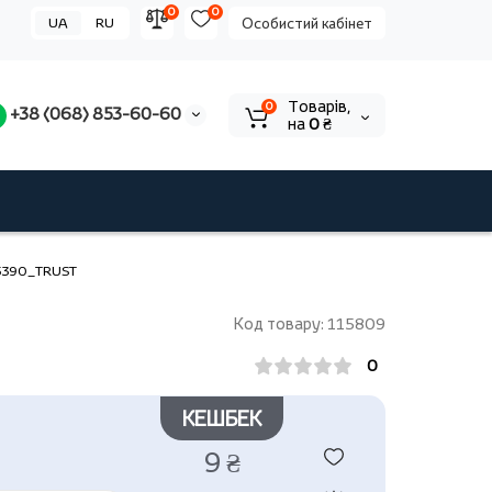
0
0
UA
RU
Особистий кабінет
Tоварів,
0
+38 (068) 853-60-60
на
0 ₴
 25390_TRUST
Код товару: 115809
0
КЕШБЕК
9 ₴