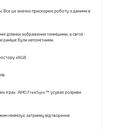
он. Все це значно прискорює роботу з даними в
і ділянки зображення темнішими, а світлі -
кі раніше були непомітними.
простору sRGB.
ів.
них іграх. AMD FreeSync™ усуває розриви
ежим мінімізує затримку відтворення