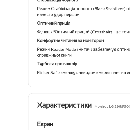
Режим Стабілізація чорного (Black Stabilizer)
нанести удар першим.
Оптичний приціл
Функція "Оптичний приціл" (Crosshair) - це точ
Комфортне читання за монітором
Режим Reader Mode (Читач) забезпечує оптимал
справжньої книги.
Турбота про ваш зір
Flicker Safe зменшує невидиме мерехтіння на 
Характеристики
Монітор LG 29WP50
Екран