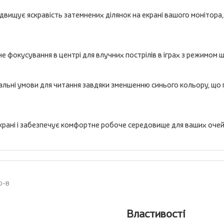
 підвищує яскравість затемнених ділянок на екрані вашого монітора
не фокусування в центрі для влучних пострілів в іграх з режимом 
ьні умови для читання завдяки зменшенню синього кольору, що по
екрані і забезпечує комфортне робоче середовище для ваших очей
0-B
Властивості