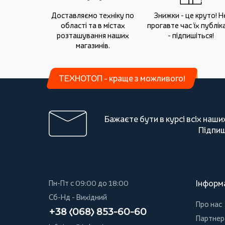
Доставляємо техніку по
Знижки - це круто! Н
області та в містах
прогавте час їх публіка
розташування наших
- підпишіться!
магазинів.
ТЕХНОТОП - краще з можливого!
Бажаєте бути в курсі всіх наши
Підпиш
Інформ
Пн-Пт с 09:00 до 18:00
Сб-Нд - Вихідний
Про нас
+38 (068) 853-60-60
Партнер