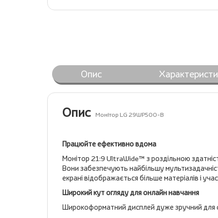
Опис
Характеристи
Опис
Монітор LG 29WP500-B
Працюйте ефективно вдома
Монітор 21:9 UltraWide™ з роздільною здатніс
Вони забезпечують найбільшу мультизадачність
екрані відображається більше матеріалів і учас
Широкий кут огляду для онлайн навчання
Широкоформатний дисплей дуже зручний для он