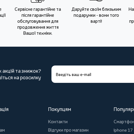
е
Сервісне гарантійне та
Даруйте своїм близьким
На
ції
після гарантійне
подарунки - вони того
обслуговування для
варті!
пр
продовження життя
Вашої техніки.
х акцій та знижок?
іться на розсилку
ація
Покупцям
Популяр
Контакти
Смартфо
ам
Відгуки про магазин
Iphone 17