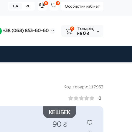
0
0
UA
RU
Особистий кабінет
Tоварів,
0
+38 (068) 853-60-60
на
0 ₴
Код товару: 117933
0
КЕШБЕК
90 ₴