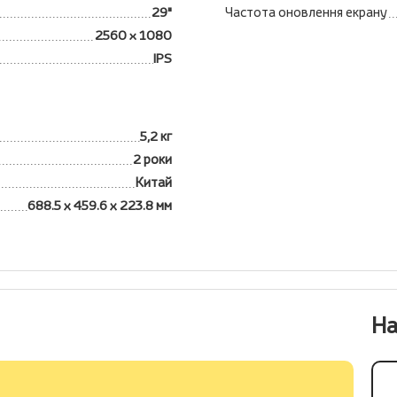
29"
Частота оновлення екрану
2560 x 1080
IPS
5,2 кг
2 роки
Китай
688.5 х 459.6 х 223.8 мм
На