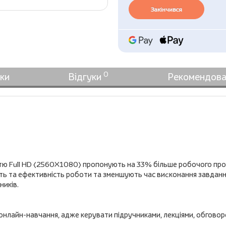
Закінчився
0
ки
Відгуки
Рекомендова
тю Full HD (2560X1080) пропонують на 33% більше робочого просто
 та ефективність роботи та зменшують час виcконання завдання в
ників.
лайн-навчання, адже керувати підручниками, лекціями, обговор