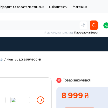
Кредит та оплата частинами
Контакти
Магазини
Я шукаю, наприклад,
Пароварка Bosch
LG
Монітор LG 29WP500-B
Товар закінчився
8 999 ₴