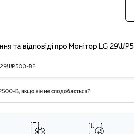
ння та відповіді про Монітор LG 29WP
LG 29WP500-B?
500-B, якщо він не сподобається?