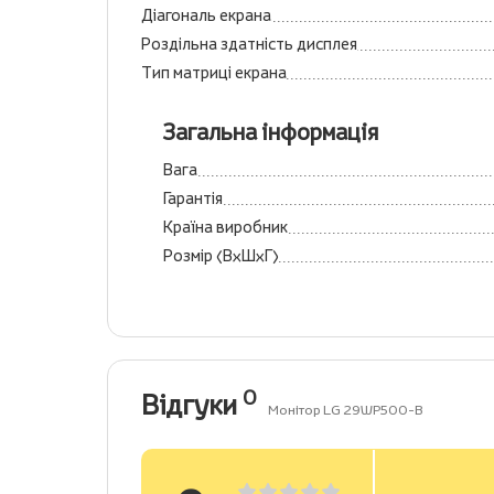
Діагональ екрана
Роздільна здатність дисплея
Тип матриці екрана
Загальна інформація
Вага
Гарантія
Країна виробник
Розмір (ВхШхГ)
0
Відгуки
Монітор LG 29WP500-B