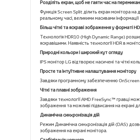
Розділіть екран, щоб не гаяти час на перемикан
Функція Screen Split ділить екран монітора на
реальному часі, великими масивами інформації 
Більш чіткі та яскраві зображення у форматі H
Технологія HDR10 (High Dynamic Range) розширю
яскравішими. Наявність технології HDR в моніт
Природні кольори і широкий кут огляду
IPS монітор LG відтворює насичені та чіткі к
Просте та інтуїтивне налаштування монітору
Завдяки програмному забезпеченню OnScreen Co
Чіткі та плавні зображення
Завдяки технології AMD FreeSync™ гравці мож
зображення та можливі підвисання на екрані д
Динамічна синхронізація дій
Режим Динамічна синхронізація дій (DAS) дозво
зображення на екрані монітора.
Стабілізація чорного