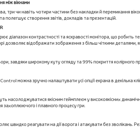
ня між вікнами
 два, три чи навіть чотири частини без накладки й перемикання вік
та полегшує створення звітів, докладів та презентацій.
DR
є діапазон контрастності та яскравості монітора, що робить темн
орі дозволяє відображати зображення з більш чіткими деталями, я
ольори, завдяки широкому куту огляду та 99% покриття колірного 
ntrol можна зручно налаштувати усі опції екрана в декілька клік
уть насолоджуватися якісним геймплеєм у високоякісних динаміч
ля захоплюючого і плавного процесу гри.
ляє швидко реагувати на дії ворога і атакувати без зволікань. Р