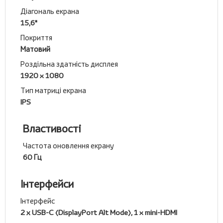
Діагональ екрана
15,6"
Покриття
Матовий
Роздільна здатність дисплея
1920 x 1080
Тип матриці екрана
IPS
Властивості
Частота оновлення екрану
60 Гц
Інтерфейси
Інтерфейс
2 х USB-C (DisplayPort Alt Mode), 1 x mini-HDMI