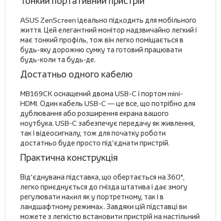
Тонкий портативний пристрій
ASUS ZenScreen ідеально підходить для мобільного
життя. Цей елегантний монітор надзвичайно легкий і
має тонкий профіль, тож він легко поміщається в
будь-яку дорожню сумку та готовий працювати
будь-коли та будь-де.
Достатньо одного кабелю
MB169CK оснащений двома USB-C і портом mini-
HDMI. Один кабель USB-C — це все, що потрібно для
дублювання або розширення екрана вашого
ноутбука. USB-C забезпечує передачу як живлення,
так і відеосигналу, тож для початку роботи
достатньо буде просто під’єднати пристрій.
Практична конструкція
Від’єднувана підставка, що обертається на 360°,
легко приєднується до гнізда штатива і дає змогу
регулювати нахил як у портретному, так і в
ландшафтному режимах. Завдяки цій підставці ви
можете з легкістю встановити пристрій на настільний