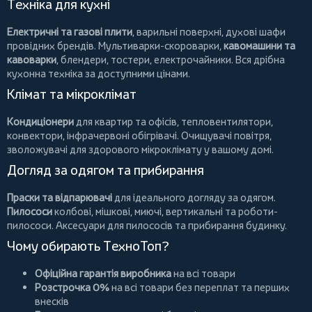
Техніка для кухні
Електричні та газові плити
, варильні поверхні, духові шафи
провідних брендів.
Мультиварки-скороварки
,
кавомашини та
кавоварки
,
блендери
,
тостери
,
електрочайники
. Вся дрібна
кухонна техніка за доступними цінами.
Клімат та мікроклімат
Кондиціонери
для квартир та офісів,
тепловентилятори
,
конвектори
,
інфрачервоні обігрівачі
.
Очищувачі повітря
,
зволожувачі для здорового мікроклімату у вашому домі.
Догляд за одягом та прибирання
Праски та відпарювачі
для ідеального догляду за одягом.
Пилососи
колбові
,
мішкові
,
миючі
,
вертикальні
та
роботи-
пилососи
. Аксесуари для пилососів та прибирання будинку.
Чому обирають ТехноТоп?
Офіційна гарантія виробника
на всі товари
Розстрочка 0%
на всі товари без переплат та перших
внесків