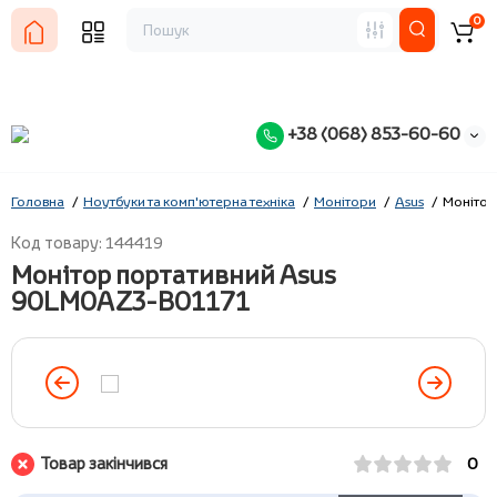
0
+38 (068) 853-60-60
Головна
Ноутбуки та комп'ютерна техніка
Монітори
Asus
Монітор
Код товару: 144419
Монітор портативний Asus
90LM0AZ3-B01171
Товар закінчився
0