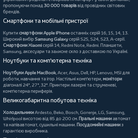
пропонуючи понад
30 000 товарів
від провідних світових
брендів.
Смартфони та мобільні пристрої
Купити
смартфони Apple iPhone
останніх серій 16, 15, 14, 13.
Широкий вибір
Samsung Galaxy
серій S25, S24, S23, A-серії.
Смартфони Xiaomi
серій 14, Redmi Note, Redmi.
Планшети
,
Samsung, аксесуари та
захисне скло
з доставкою по Україні.
Ноутбуки та комп'ютерна техніка
Ноутбуки Apple MacBook
,
Acer
,
Asus
,
Dell
,
HP
,
Lenovo
,
MSI
для
роботи, навчання та ігор. Настільні комп'ютери,
монітори
діагоналі 24", 27", 32".
Принтери
лазерні та струменеві,
комп'ютерна периферія.
Великогабаритна побутова техніка
Холодильники
Ardesto
,
Beko
,
Bosch
,
Gorenje
,
LG
,
Samsung
,
Whirlpool
висотою від 85 до 200 см.
Пральні машини
автомат
та напівавтомат,
сушильні машини
.
Посудомийні машини
з
гарантією виробника.