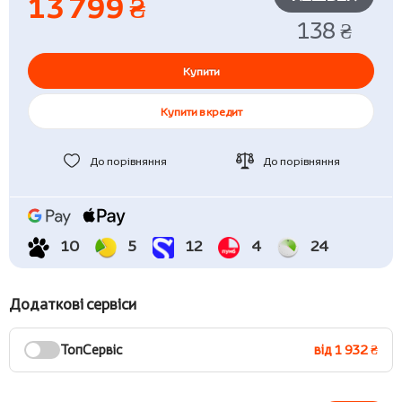
13 799 ₴
138 ₴
Купити
Купити в кредит
До порівняння
До порівняння
10
5
12
4
24
Додаткові сервіси
ТопСервіс
від 1 932 ₴