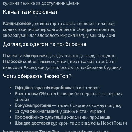
кухонна техніка за доступними цінами.
Клімат та мікроклімат
Кондиціонери
для квартир та офісів,
тепловентилятори
,
конвектори
,
інфрачервоні обігрівачі
.
Очищувачі повітря
,
зволожувачі для здорового мікроклімату у вашому домі.
Догляд за одягом та прибирання
Праски та відпарювачі
для ідеального догляду за одягом.
Пилососи
колбові
,
мішкові
,
миючі
,
вертикальні
та
роботи-
пилососи
. Аксесуари для пилососів та прибирання будинку.
Чому обирають ТехноТоп?
Офіційна гарантія виробника
на всі товари
Розстрочка 0%
на всі товари без переплат та перших
внесків
Бонусна програма
— тисячі бонусів за кожну покупку
11 сучасних магазинів
у різних містах України
Професійні консультації
досвідчених продавців
Швидка доставка
кур'єром та до відділень Нової Пошти
Інтернет-магазин ТехноТоп
— це зручні покупки 24/7,