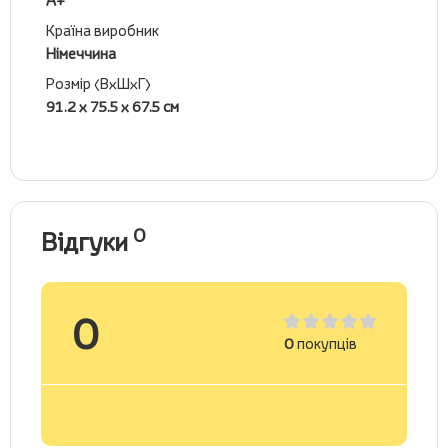
А+
Країна виробник
Німеччина
Розмір (ВхШхГ)
91.2 х 75.5 х 67.5 см
0
Відгуки
0
0
покупців