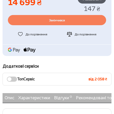
14 699 ₴
147 ₴
Закінчився
До порівняння
До порівняння
Додаткові сервіси
ТопСервіс
від 2 058 ₴
0
Опис
Характеристики
Відгуки
Рекомендовані то