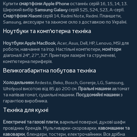
Купити
смартфони Apple iPhone
останніх серій 16, 15, 14, 13.
Широкий вибір
Samsung Galaxy
серій S25, S24, S23, A-серії.
Смартфони Xiaomi
серій 14, Redmi Note, Redmi.
Планшети
,
Samsung, аксесуари та
захисне скло
з доставкою по Україні.
Ноутбуки та комп'ютерна техніка
Ноутбуки Apple MacBook
,
Acer
,
Asus
,
Dell
,
HP
,
Lenovo
,
MSI
для
роботи, навчання та ігор. Настільні комп'ютери,
монітори
діагоналі 24", 27", 32".
Принтери
лазерні та струменеві,
комп'ютерна периферія.
Великогабаритна побутова техніка
Холодильники
Ardesto
,
Beko
,
Bosch
,
Gorenje
,
LG
,
Samsung
,
Whirlpool
висотою від 85 до 200 см.
Пральні машини
автомат
та напівавтомат,
сушильні машини
.
Посудомийні машини
з
гарантією виробника.
Техніка для кухні
Електричні та газові плити
, варильні поверхні, духові шафи
провідних брендів.
Мультиварки-скороварки
,
кавомашини та
кавоварки
,
блендери
,
тостери
,
електрочайники
. Вся дрібна