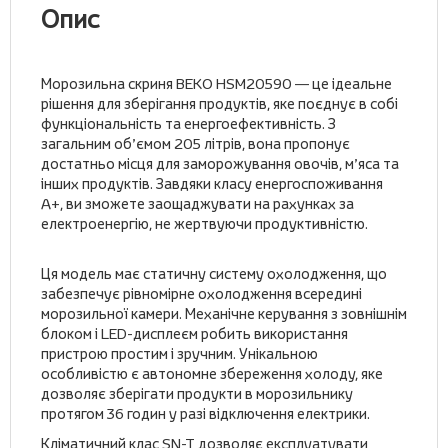
Опис
Морозильна скриня BEKO HSM20590 — це ідеальне
рішення для зберігання продуктів, яке поєднує в собі
функціональність та енергоефективність. З
загальним об’ємом 205 літрів, вона пропонує
достатньо місця для заморожування овочів, м’яса та
інших продуктів. Завдяки класу енергоспоживання
A+, ви зможете заощаджувати на рахунках за
електроенергію, не жертвуючи продуктивністю.
Ця модель має статичну систему охолодження, що
забезпечує рівномірне охолодження всередині
морозильної камери. Механічне керування з зовнішнім
блоком і LED-дисплеєм робить використання
пристрою простим і зручним. Унікальною
особливістю є автономне збереження холоду, яке
дозволяє зберігати продукти в морозильнику
протягом 36 годин у разі відключення електрики.
Кліматичний клас SN-T дозволяє експлуатувати