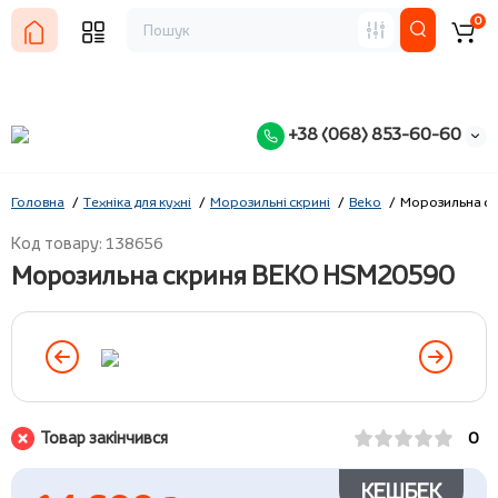
0
+38 (068) 853-60-60
Головна
Техніка для кухні
Морозильні скрині
Beko
Морозильна с
Код товару: 138656
Морозильна скриня BEKO HSM20590
Товар закінчився
0
КЕШБЕК