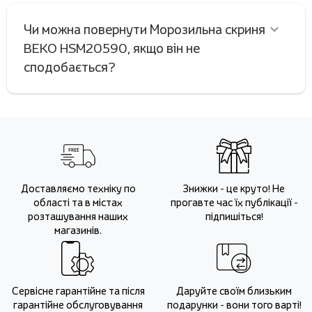
Чи можна повернути Морозильна скриня
BEKO HSM20590, якщо він не
сподобається?
Доставляємо техніку по
Знижки - це круто! Не
області та в містах
прогавте час їх публікації -
розташування наших
підпишіться!
магазинів.
Сервісне гарантійне та після
Даруйте своїм близьким
гарантійне обслуговування
подарунки - вони того варті!