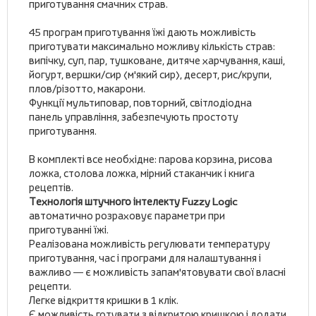
приготування смачних страв.
45 програм приготування їжі дають можливість
приготувати максимально можливу кількість страв:
випічку, суп, пар, тушковане, дитяче харчування, каші,
йогурт, вершки/сир (м'який сир), десерт, рис/крупи,
плов/різотто, макарони.
Функції мультиповар, повторний, світлодіодна
панель управління, забезпечують простоту
приготування.
В комплекті все необхідне: парова корзина, рисова
ложка, столова ложка, мірний стаканчик і книга
рецептів.
Технологія штучного інтелекту Fuzzy Logic
автоматично розраховує параметри при
приготуванні їжі.
Реалізована можливість регулювати температуру
приготування, час і програми для налаштування і
важливо — є можливість запам'ятовувати свої власні
рецепти.
Легке відкриття кришки в 1 клік.
Є можливість готувати з відкритою кришкою і додати