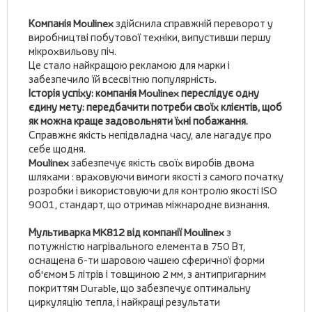
Компанія Moulinex
здійснила справжній переворот у
виробництві побутової техніки, випустивши першу
мікрохвильову піч.
Це стало найкращою рекламою для марки і
забезпечило їй всесвітню популярність.
Історія успіху: компанія Moulinex переслідує одну
єдину мету: передбачити потреби своїх клієнтів, щоб
як можна краще задовольняти їхні побажання.
Справжнє якість непідвладна часу, але нагадує про
себе щодня.
Moulinex
забезпечує якість своїх виробів двома
шляхами : враховуючи вимоги якості з самого початку
розробки і використовуючи для контролю якості ISO
9001, стандарт, що отримав міжнародне визнання.
Мультиварка MK812 від компанії Moulinex
з
потужністю нагрівального елемента в 750 Вт,
оснащена 6-ти шаровою чашею сферичної форми
об'ємом 5 літрів і товщиною 2 мм, з антипригарним
покриттям Durable, що забезпечує оптимальну
циркуляцію тепла, і найкращі результати