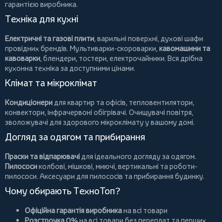
гарантією виробника.
Техніка для кухні
Електричні та газові плити
, варильні поверхні, духові шафи
провідних брендів.
Мультиварки-скороварки
,
кавомашини та
кавоварки
,
блендери
,
тостери
,
електрочайники
. Вся дрібна
кухонна техніка за доступними цінами.
Клімат та мікроклімат
Кондиціонери
для квартир та офісів,
тепловентилятори
,
конвектори
,
інфрачервоні обігрівачі
.
Очищувачі повітря
,
зволожувачі для здорового мікроклімату у вашому домі.
Догляд за одягом та прибирання
Праски та відпарювачі
для ідеального догляду за одягом.
Пилососи
колбові
,
мішкові
,
миючі
,
вертикальні
та
роботи-
пилососи
. Аксесуари для пилососів та прибирання будинку.
Чому обирають ТехноТоп?
Офіційна гарантія виробника
на всі товари
Розстрочка 0%
на всі товари без переплат та перших