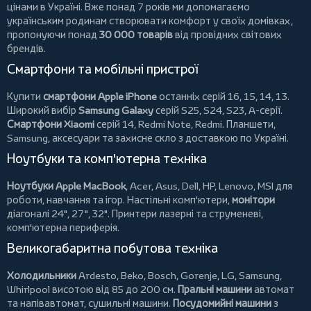
цінами в Україні. Вже понад 7 років ми допомагаємо
українським родинам створювати комфорт у своїх домівках,
пропонуючи понад
30 000 товарів
від провідних світових
брендів.
Смартфони та мобільні пристрої
Купити
смартфони Apple iPhone
останніх серій 16, 15, 14, 13.
Широкий вибір
Samsung Galaxy
серій S25, S24, S23, A-серії.
Смартфони Xiaomi
серій 14, Redmi Note, Redmi.
Планшети
,
Samsung, аксесуари та
захисне скло
з доставкою по Україні.
Ноутбуки та комп'ютерна техніка
Ноутбуки Apple MacBook
,
Acer
,
Asus
,
Dell
,
HP
,
Lenovo
,
MSI
для
роботи, навчання та ігор. Настільні комп'ютери,
монітори
діагоналі 24", 27", 32".
Принтери
лазерні та струменеві,
комп'ютерна периферія.
Великогабаритна побутова техніка
Холодильники
Ardesto
,
Beko
,
Bosch
,
Gorenje
,
LG
,
Samsung
,
Whirlpool
висотою від 85 до 200 см.
Пральні машини
автомат
та напівавтомат,
сушильні машини
.
Посудомийні машини
з