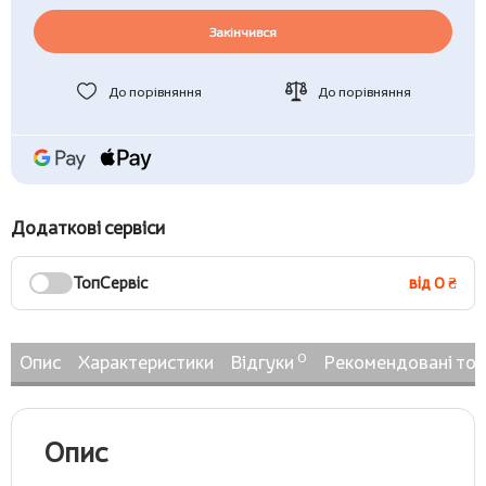
Закінчився
До порівняння
До порівняння
Додаткові сервіси
ТопСервіс
від 0 ₴
0
Опис
Характеристики
Відгуки
Рекомендовані то
Опис