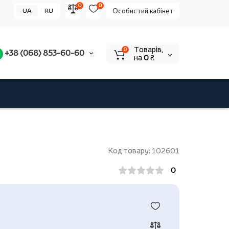
0
0
UA
RU
Особистий кабінет
Tоварів,
0
+38 (068) 853-60-60
на
0 ₴
Код товару: 102601
0