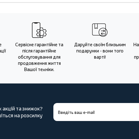
е
Сервісне гарантійне та
Даруйте своїм близьким
На
ції
після гарантійне
подарунки - вони того
обслуговування для
варті!
пр
продовження життя
Вашої техніки.
х акцій та знижок?
іться на розсилку