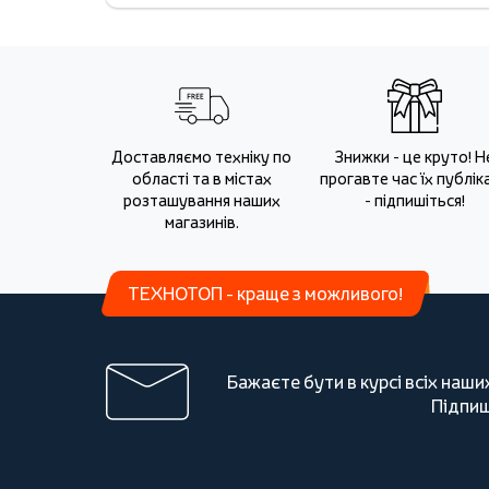
Доставляємо техніку по
Знижки - це круто! Н
області та в містах
прогавте час їх публіка
розташування наших
- підпишіться!
магазинів.
ТЕХНОТОП - краще з можливого!
Бажаєте бути в курсі всіх наши
Підпиш