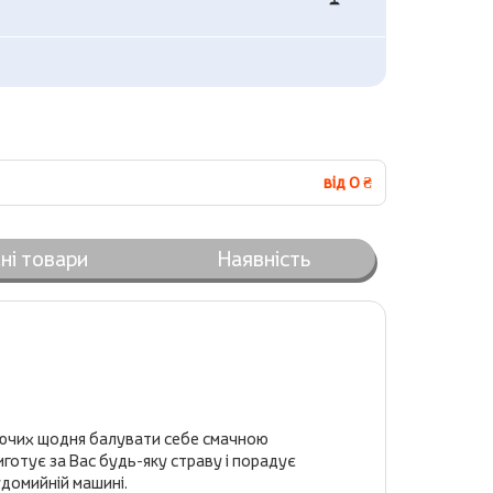
від 0 ₴
ні товари
Наявність
жаючих щодня балувати себе смачною
готує за Вас будь-яку страву і порадує
удомийній машині.