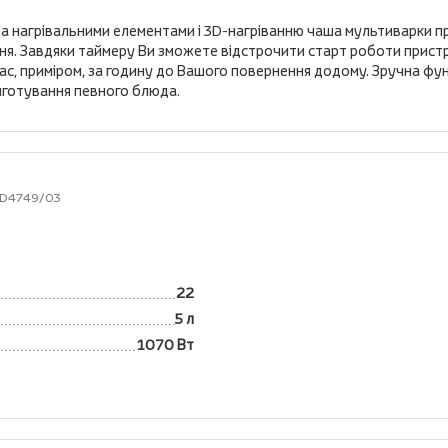
ма нагрівальними елементами і 3D-нагріванню чаша мультиварки про
ня. Завдяки таймеру Ви зможете відстрочити старт роботи пристр
час, приміром, за годину до Вашого повернення додому. Зручна фу
иготування певного блюда.
 HD4749/03
22
5 л
1070 Вт