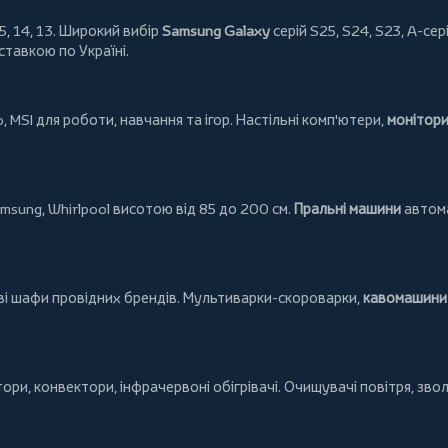
5, 14, 13. Широкий вибір
Samsung Galaxy
серій S25, S24, S23, A-сері
ставкою по Україні.
o
,
MSI
для роботи, навчання та ігор. Настільні комп'ютери,
монітор
msung
,
Whirlpool
висотою від 85 до 200 см.
Пральні машини
автома
ові шафи провідних брендів.
Мультиварки-скороварки
,
кавомашини 
тори
,
конвектори
,
інфрачервоні обігрівачі
.
Очищувачі повітря
, зво