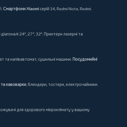
ї.
Смартфони Xiaomi
серій 14, Redmi Note, Redmi.
и
діагоналі 24", 27", 32".
Принтери
лазерні та
т та напівавтомат,
сушильні машини
.
Посудомийні
та кавоварки
,
блендери
,
тостери
,
електрочайники
.
ложувачі для здорового мікроклімату у вашому