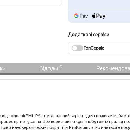
Додаткові сервіси
ТопСервіс
0
ки
Відгуки
Рекомендова
від компанії PHILIPS - це ідеальний варіант для споживачів, ба
роцес приготування. Цей корисний на кухні побутовий прилад при
ітрів з нанокераміческім покриттям ProKeram легко миється в пос