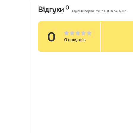
0
Відгуки
Мультиварка Philips HD4749/03
0
0
покупців