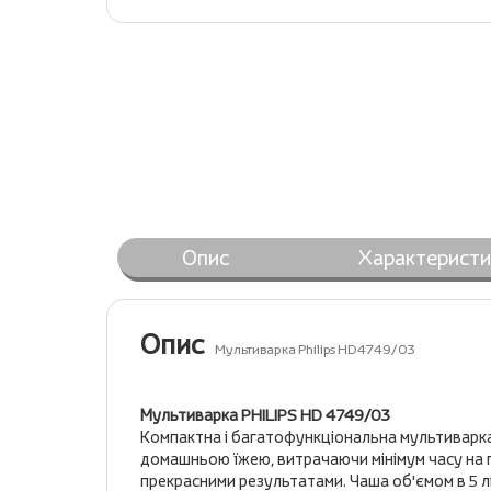
Опис
Характеристи
Опис
Мультиварка Philips HD4749/03
Мультиварка PHILIPS HD 4749/03
Компактна і багатофункціональна мультиварка 
домашньою їжею, витрачаючи мінімум часу на п
прекрасними результатами. Чаша об'ємом в 5 л