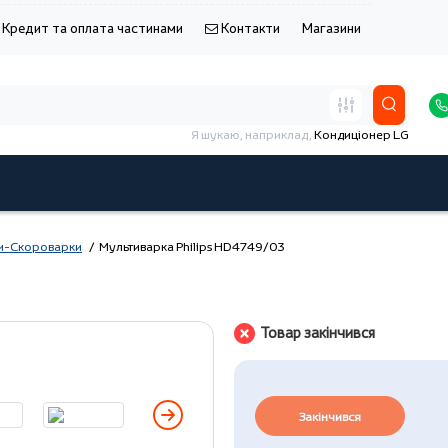
Кредит та оплата частинами
Контакти
Магазини
Я шукаю, наприклад,
Кондиціонер LG
и-Скороварки
Мультиварка Philips HD4749/03
Товар закінчився
Закінчився