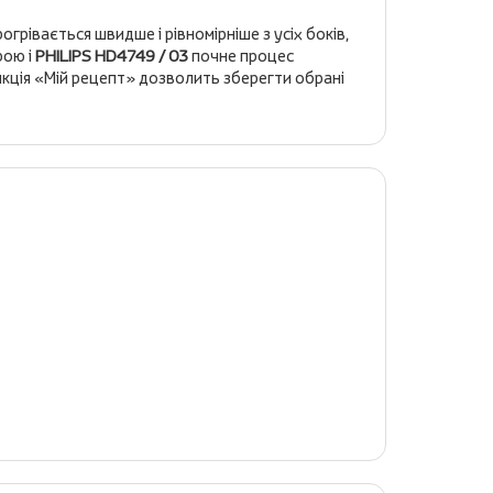
грівається швидше і рівномірніше з усіх боків,
ою і
PHILIPS HD4749 / 03
почне процес
нкція «Мій рецепт» дозволить зберегти обрані