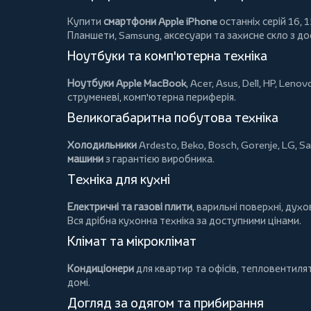
Купити
смартфони Apple iPhone
останніх серій 16, 1
Планшети
, Samsung, аксесуари та
захисне скло
з до
Ноутбуки та комп'ютерна техніка
Ноутбуки Apple MacBook
,
Acer
,
Asus
,
Dell
,
HP
,
Lenov
струменеві, комп'ютерна периферія.
Великогабаритна побутова техніка
Холодильники
Ardesto
,
Beko
,
Bosch
,
Gorenje
,
LG
,
Sa
машини
з гарантією виробника.
Техніка для кухні
Електричні та газові плити
, варильні поверхні, дух
Вся дрібна кухонна техніка за доступними цінами.
Клімат та мікроклімат
Кондиціонери
для квартир та офісів,
тепловентиля
домі.
Догляд за одягом та прибирання