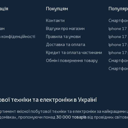
ація
Покупцям
Популяр
Контакти
Смартфо
ам
Відгуки про магазин
Iphone 17
 конфіденційності
Правила та умови
Iphone 17 
Доставка та оплата
Iphone 17
Кредит та оплата частинами
Iphone 17
Обмін і повернення товару
Смартфон
Смартфон
ої техніки та електроніки в Україні
имент якісної побутової техніки та електроніки за найкращими ц
 домівках, пропонуючи понад
30 000 товарів
від провідних світов