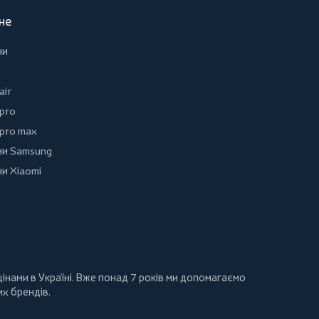
не
ни
air
 pro
 pro max
и Samsung
и Xiaomi
інами в Україні. Вже понад 7 років ми допомагаємо
их брендів.