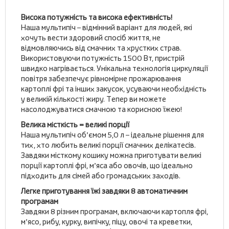
Висока потужність та висока ефективність!
Наша мультипіч – відмінний варіант для людей, які
хочуть вести здоровий спосіб життя, не
відмовляючись від смачних та хрустких страв.
Використовуючи потужність 1500 Вт, пристрій
швидко нагрівається. Унікальна технологія циркуляції
повітря забезпечує рівномірне прожарювання
картоплі фрі та інших закусок, усуваючи необхідність
у великій кількості жиру. Тепер ви можете
насолоджуватися смачною та корисною їжею!
Велика мiсткiсть = великі порції
Наша мультипіч об’ємом 5,0 л – ідеальне рішення для
тих, хто любить великі порції смачних делікатесів.
Завдяки місткому кошику можна приготувати великі
порції картоплі фрі, м’яса або овочів, що ідеально
підходить для сімей або громадських заходів.
Легке приготування їжі завдяки 8 автоматичним
програмам
Завдяки 8 різним програмам, включаючи картопля фрі,
м’ясо, рибу, курку, випічку, піцу, овочі та креветки,