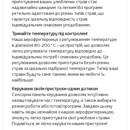
приготування ваших улюблених страв стає
надзвичайно швидким та легким! Всі програми
ретельно адаптовані до різних типів страв, що
гарантує ідеальну відповідність страв
індивідуальним смаковим уподобанням.
Тримайте температуру під контролем!
Наша аерофритюрниця з регулюванням температури
в діапазоні 80-200 ° C – це пристрій, що дозволяє
легко регулювати температуру відповідно до
індивідуальних потреб і смакових уподобань. Це
регулювання дозволяє приготувати безліч різних
страв за ідеально підібраної температури. Тепер ваші
страви будуть саме такими, якими ви любите їх
найбільше!
Керування своїм пристроєм одним дотиком
Сенсорна панель керування дозволяє інтуїтивно
налаштовувати час і температуру, а також вибирати
режим роботи або готові програми. Завдяки цьому
навіть люди, незнайомі з нашою аерофритюрницею,
зможуть легко приготувати свої улюблені страви.
Подивіться, як легко керувати нашим пристроєм!