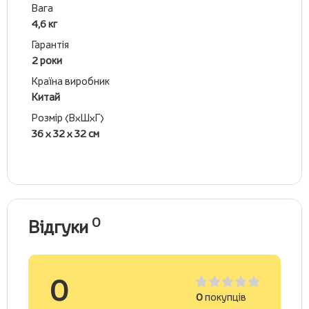
Вага
4,6 кг
Гарантія
2 роки
Країна виробник
Китай
Розмір (ВхШхГ)
36 х 32 х 32 см
0
Відгуки
0
0
покупців