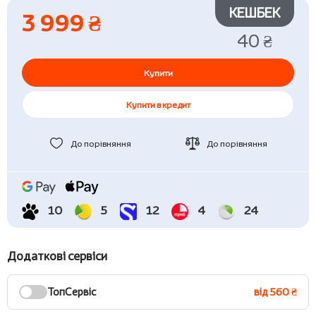
КЕШБЕК
3 999 ₴
40 ₴
Купити
Купити в кредит
До порівняння
До порівняння
10
5
12
4
24
Додаткові сервіси
ТопСервіс
від 560 ₴