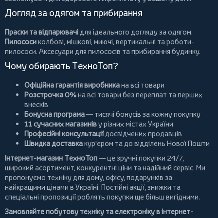
Догляд за одягом та прибирання
Праски та відпарювачі
для ідеального догляду за одягом.
Пилососи
колбові
,
мішкові
,
миючі
,
вертикальні
та
роботи-
пилососи
. Аксесуари для пилососів та прибирання будинку.
Чому обирають ТехноТоп?
Офіційна гарантія виробника
на всі товари
Розстрочка 0%
на всі товари без переплат та перших
внесків
Бонусна програма
— тисячі бонусів за кожну покупку
11 сучасних магазинів
у різних містах України
Професійні консультації
досвідчених продавців
Швидка доставка
кур'єром та до відділень Нової Пошти
Інтернет-магазин ТехноТоп
— це зручні покупки 24/7,
широкий асортимент, конкурентні ціни та надійний сервіс. Ми
пропонуємо
техніку для дому
, офісу, подарунків за
найкращими цінами в Україні. Постійні
акції
, знижки та
спеціальні пропозиції роблять покупки ще більш вигідними.
Замовляйте побутову техніку та електроніку в інтернет-