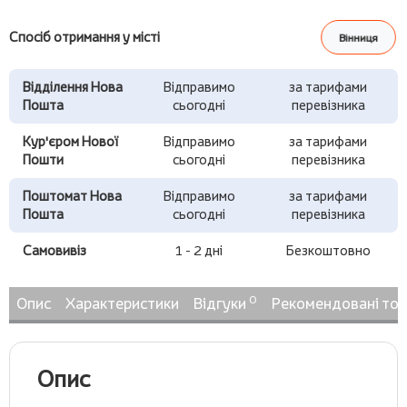
Спосіб отримання у місті
Вінниця
Відділення Нова
Відправимо
за тарифами
Пошта
сьогодні
перевізника
Кур'єром Нової
Відправимо
за тарифами
Пошти
сьогодні
перевізника
Поштомат Нова
Відправимо
за тарифами
Пошта
сьогодні
перевізника
Самовивіз
1 - 2 дні
Безкоштовно
0
Опис
Характеристики
Відгуки
Рекомендовані то
Опис