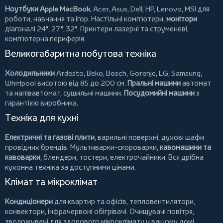
Ноутбуки Apple MacBook
,
Acer
,
Asus
,
Dell
,
HP
,
Lenovo
,
MSI
для
роботи, навчання та ігор. Настільні комп'ютери,
монітори
діагоналі 24", 27", 32".
Принтери
лазерні та струменеві,
комп'ютерна периферія.
Великогабаритна побутова техніка
Холодильники
Ardesto
,
Beko
,
Bosch
,
Gorenje
,
LG
,
Samsung
,
Whirlpool
висотою від 85 до 200 см.
Пральні машини
автомат
та напівавтомат,
сушильні машини
.
Посудомийні машини
з
гарантією виробника.
Техніка для кухні
Електричні та газові плити
, варильні поверхні, духові шафи
провідних брендів.
Мультиварки-скороварки
,
кавомашини та
кавоварки
,
блендери
,
тостери
,
електрочайники
. Вся дрібна
кухонна техніка за доступними цінами.
Клімат та мікроклімат
Кондиціонери
для квартир та офісів,
тепловентилятори
,
конвектори
,
інфрачервоні обігрівачі
.
Очищувачі повітря
,
зволожувачі для здорового мікроклімату у вашому домі.