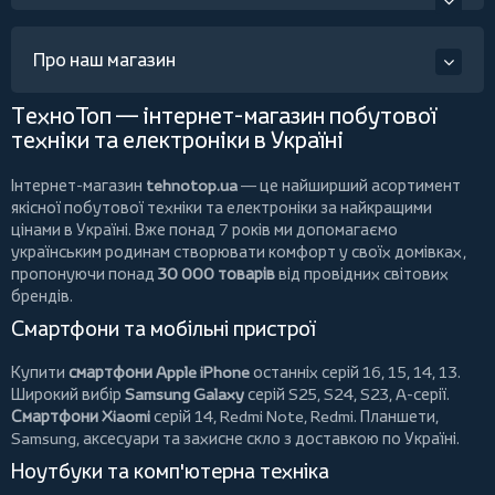
Про наш магазин
ТехноТоп — інтернет-магазин побутової
техніки та електроніки в Україні
Інтернет-магазин
tehnotop.ua
— це найширший асортимент
якісної побутової техніки та електроніки за найкращими
цінами в Україні. Вже понад 7 років ми допомагаємо
українським родинам створювати комфорт у своїх домівках,
пропонуючи понад
30 000 товарів
від провідних світових
брендів.
Смартфони та мобільні пристрої
Купити
смартфони Apple iPhone
останніх серій 16, 15, 14, 13.
Широкий вибір
Samsung Galaxy
серій S25, S24, S23, A-серії.
Смартфони Xiaomi
серій 14, Redmi Note, Redmi.
Планшети
,
Samsung, аксесуари та
захисне скло
з доставкою по Україні.
Ноутбуки та комп'ютерна техніка