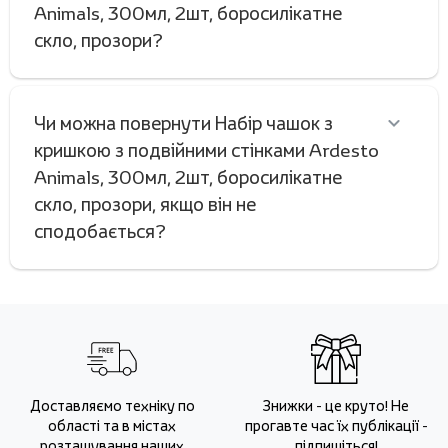
Animals, 300мл, 2шт, боросилікатне
скло, прозори?
Чи можна повернути Набір чашок з
кришкою з подвійними стінками Ardesto
Animals, 300мл, 2шт, боросилікатне
скло, прозори, якщо він не
сподобається?
Доставляємо техніку по
Знижки - це круто! Не
області та в містах
прогавте час їх публікації -
розташування наших
підпишіться!