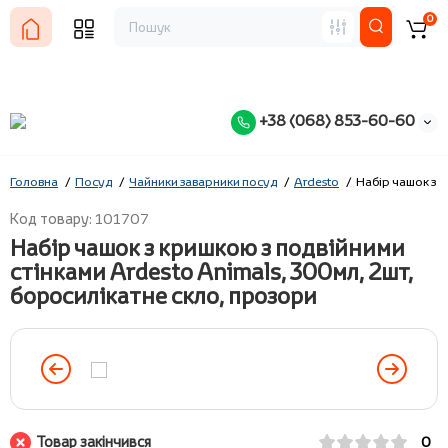
0
+38 (068) 853-60-60
Головна
Посуд
Чайники заварники посуд
Ardesto
Набір чашок з к
Код товару: 101707
Набір чашок з кришкою з подвійними
стінками Ardesto Animals, 300мл, 2шт,
боросилікатне скло, прозори
Товар закінчився
0