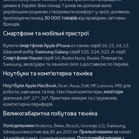
цінами в Україні. Вже понад 7 років ми допомагаємо
українським родинам створювати комфорт у своїх домівках,
пропонуючи понад
30 000 товарів
від провідних світових
брендів.
Смартфони та мобільні пристрої
Купити
смартфони Apple iPhone
останніх серій 16, 15, 14, 13.
Широкий вибір
Samsung Galaxy
серій S25, S24, S23, A-серії.
Смартфони Xiaomi
серій 14, Redmi Note, Redmi.
Планшети
,
Samsung, аксесуари та
захисне скло
з доставкою по Україні.
Ноутбуки та комп'ютерна техніка
Ноутбуки Apple MacBook
,
Acer
,
Asus
,
Dell
,
HP
,
Lenovo
,
MSI
для
роботи, навчання та ігор. Настільні комп'ютери,
монітори
діагоналі 24", 27", 32".
Принтери
лазерні та струменеві,
комп'ютерна периферія.
Великогабаритна побутова техніка
Холодильники
Ardesto
,
Beko
,
Bosch
,
Gorenje
,
LG
,
Samsung
,
Whirlpool
висотою від 85 до 200 см.
Пральні машини
автомат
та напівавтомат,
сушильні машини
.
Посудомийні машини
з