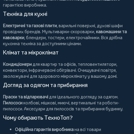
гарантією виробника.
Техніка для кухні
Електричні та газові плити
, варильні поверхні, духові шафи
провідних брендів.
Мультиварки-скороварки
,
кавомашини та
кавоварки
,
блендери
,
тостери
,
електрочайники
. Вся дрібна
кухонна техніка за доступними цінами.
Клімат та мікроклімат
Кондиціонери
для квартир та офісів,
тепловентилятори
,
конвектори
,
інфрачервоні обігрівачі
.
Очищувачі повітря
,
зволожувачі для здорового мікроклімату у вашому домі.
Догляд за одягом та прибирання
Праски та відпарювачі
для ідеального догляду за одягом.
Пилососи
колбові
,
мішкові
,
миючі
,
вертикальні
та
роботи-
пилососи
. Аксесуари для пилососів та прибирання будинку.
Чому обирають ТехноТоп?
Офіційна гарантія виробника
на всі товари