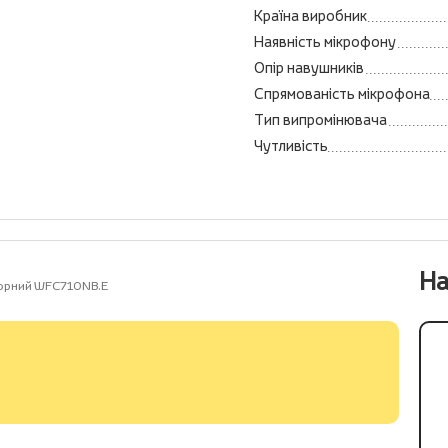
Країна виробник
Наявність мікрофону
Опір навушників
Спрямованість мікрофона
Тип випромінювача
Чутливість
На
орний WFC710NB.E