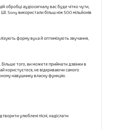
ій обробці аудіосигналу вас буде чітко чути,
ШІ. Sony використали більш ніж 500 мільйонів
алізують форму вуха й оптимізують звучання,
 Більше того, ви можете приймати дзвінки в
чай користуєтеся, не відкриваючи самого
жному навушнику власну функцію.
.
ідтворити улюблені пісні, надіслати