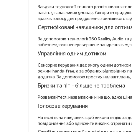
Завдяки технології точного розпізнавання голо
навіть у галасливих умовах. Алгоритм придуше
зразків голосу для придушення зовнішнього шу
Сертифіковані навушники для оптим
За допомогою технології 360 Reality Audio та
забезпечуючи неперевершене занурення в муз
Управління одним дотиком
Сенсорне керування дає змогу одним дотиком в
режимі hands-free, а за обраних відповідних п
додатка. За допомогою простих налаштувань,
Бризки та піт - більше не проблема
Розважайтеся, незважаючи ні на що, адже ці нав
Голосове керування
Натисніть на навушник, щоб виконати дію за доп
повідомлення або здійснити виклик, отримати 