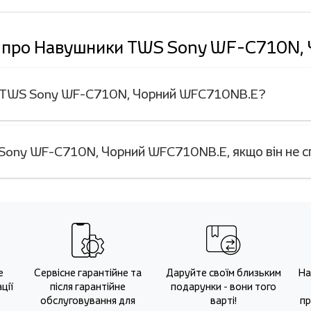
ді про Навушники TWS Sony WF-C710N
ки TWS Sony WF-C710N, Чорний WFC710NB.E?
Sony WF-C710N, Чорний WFC710NB.E, якщо він не 
е
Сервісне гарантійне та
Даруйте своїм близьким
На
ції
після гарантійне
подарунки - вони того
обслуговування для
варті!
пр