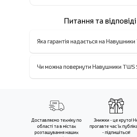
Питання та відпові
Яка гарантія надається на Навушни
Чи можна повернути Навушники TWS 
Доставляємо техніку по
Знижки - це круто! Н
області та в містах
прогавте час їх публіка
розташування наших
- підпишіться!