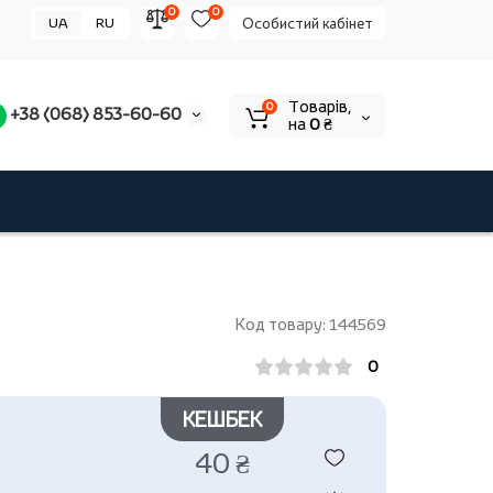
0
0
UA
RU
Особистий кабінет
Tоварів,
0
+38 (068) 853-60-60
на
0 ₴
Код товару: 144569
0
КЕШБЕК
40 ₴