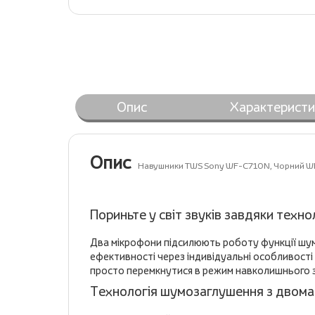
Опис
Характеристи
Опис
Навушники TWS Sony WF-C710N, Чорний W
Пориньте у світ звуків завдяки техн
Два мікрофони підсилюють роботу функції шу
ефективності через індивідуальні особливост
просто перемкнутися в режим навколишнього зву
Технологія шумозаглушення з двома