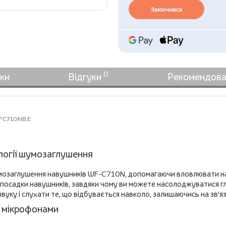
Закінчився
0
ки
Відгуки
Рекомендова
FC710NB.E
ології шумозаглушення
мозаглушення навушників WF-C710N, допомагаючи вловлювати на
і посадки навушників, завдяки чому ви можете насолоджуватися 
ку і слухати те, що відбувається навколо, залишаючись на зв'язк
 мікрофонами