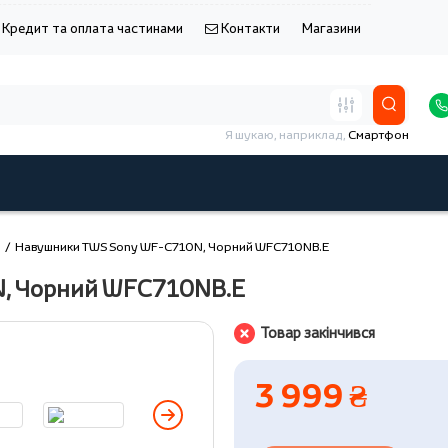
Кредит та оплата частинами
Контакти
Магазини
Я шукаю, наприклад,
Смартфон
Навушники TWS Sony WF-C710N, Чорний WFC710NB.E
, Чорний WFC710NB.E
Товар закінчився
3 999 ₴