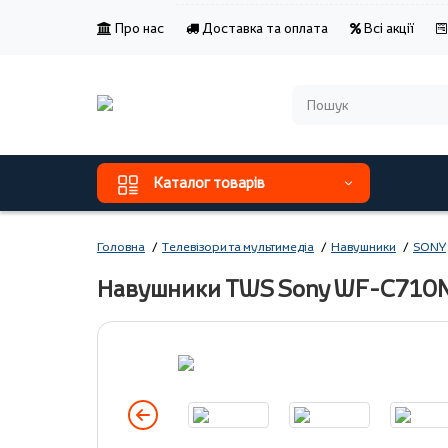
Про нас
Доставка та оплата
Всі акції
Каталог товарів
Головна
Телевізори та мультимедіа
Навушники
SONY
Навушники TWS Sony WF-C710N