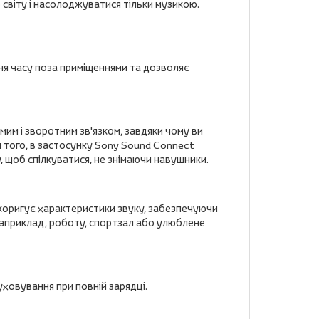
світу і насолоджуватися тільки музикою.
ня часу поза приміщеннями та дозволяє
им і зворотним зв'язком, завдяки чому ви
м того, в застосунку Sony Sound Connect
 щоб спілкуватися, не знімаючи навушники.
м коригує характеристики звуку, забезпечуючи
 наприклад, роботу, спортзал або улюблене
уховування при повній зарядці.