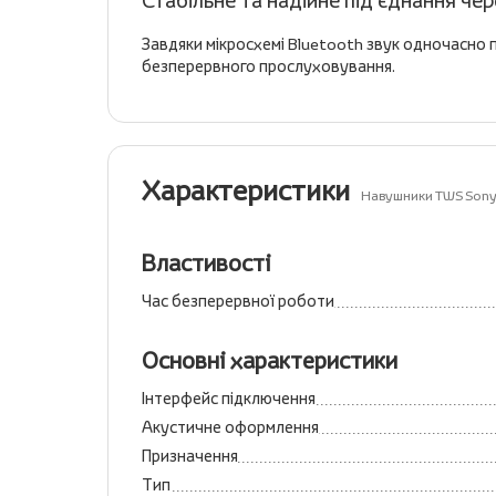
Стабільне та надійне під'єднання че
Завдяки мікросхемі Bluetooth звук одночасно п
безперервного прослуховування.
Характеристики
Навушники TWS Son
Властивості
Час безперервної роботи
Основні характеристики
Інтерфейс підключення
Акустичне оформлення
Призначення
Тип