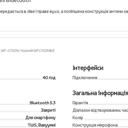
рез Bluetooth
ередається в ліве і праве вухо, а поліпшена конструкція антени 
y WF-C710N, Чорний WFC710NB.E
Інтерфейси
40 год
Підключення
Загальна інформаці
Bluetooth 5.3
Гарантія
Закриті
Діапазон відтворюваних ча
Для смартфону
Колір
TWS, Вакуумні
Конструкція мікрофона