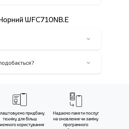
, Чорний WFC710NB.E
сподобається?
лаштовуємо придбану
Надаємо пакети послуг
техніку для більш
на оновлення чи заміну
иємного користування
програмного