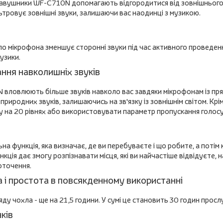
навушники WF-C710N допомагають відгородитися від зовнішнього 
ьтровує зовнішні звуки, залишаючи вас наодинці з музикою.
ло мікрофона зменшує сторонні звуки під час активного проведен
узики.
ння навколишніх звуків
вловлюють більше звуків навколо вас завдяки мікрофонам із прям
родних звуків, залишаючись на зв'язку із зовнішнім світом. Крі
на 20 рівнях або використовувати параметр пропускання голосу,
на функція, яка визначає, де ви перебуваєте і що робите, а поті
кція дає змогу розпізнавати місця, які ви найчастіше відвідуєте,
оточення.
а і простота в повсякденному використанні
яду чохла - ще на 21,5 години. У сумі це становить 30 годин просл
ків