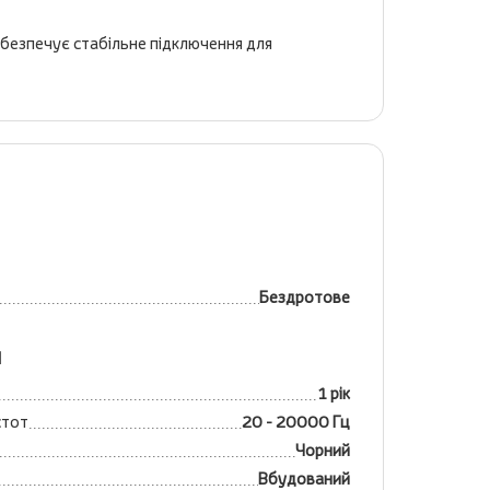
забезпечує стабільне підключення для
Бездротове
я
1 рік
стот
20 - 20000 Гц
Чорний
Вбудований