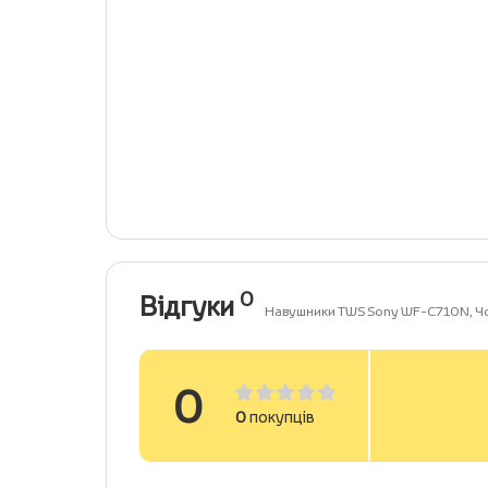
0
Відгуки
Навушники TWS Sony WF-C710N, Ч
0
0
покупців