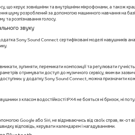
су, що керує зовнішніми та внутрішніми мікрофонами, а також кращ
ння шуму розроблений за допомогою машинного навчання на базі 
му та розпізнавання голосу.
ального звуку
 додатка Sony Sound Connect сертифіковані моделі навушників ан
ику.
микати, зупиняти, перемикати композиції та регулювати гучність.
араметрів отримувати доступ до музичного сервісу, яким ви зазви
 доступних у додатку Sony Sound Connect, можна призначити ко
ушники з класом водостійкості IPX4 не бояться ні бризок, ні поту
омогою Google або Siri, не відриваючись від своїх справ, як-от в
швидку відповідь, керувати календарем і нагадуваннями.