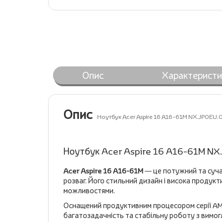
Опис
Характеристи
Опис
Ноутбук Acer Aspire 16 A16-61M NX.JP0EU
Ноутбук Acer Aspire 16 A16-61M N
Acer Aspire 16 A16-61M
— це потужний та суча
розваг. Його стильний дизайн і висока продук
можливостями.
Оснащений продуктивним процесором серії AMD
багатозадачність та стабільну роботу з вимог