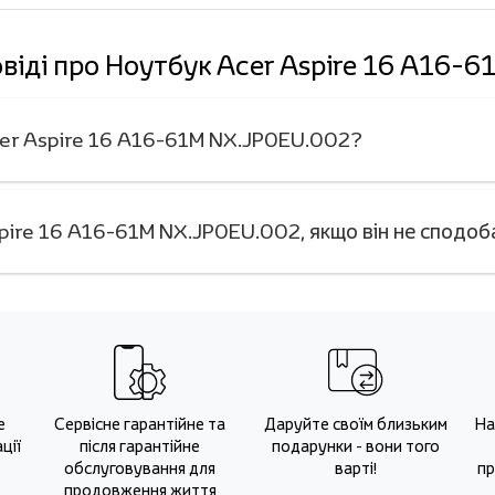
овіді про Ноутбук Acer Aspire 16 A16-
Acer Aspire 16 A16-61M NX.JP0EU.002?
pire 16 A16-61M NX.JP0EU.002, якщо він не сподоб
е
Сервісне гарантійне та
Даруйте своїм близьким
На
ції
після гарантійне
подарунки - вони того
обслуговування для
варті!
пр
продовження життя