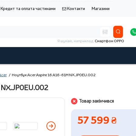
Кредит та оплата частинами
Контакти
Магазини
Я шукаю, наприклад,
Смартфон OPPO
Acer
Ноутбук Acer Aspire 16 A16-61M NX.JP0EU.002
M NX.JP0EU.002
Товар закінчився
57 599 ₴