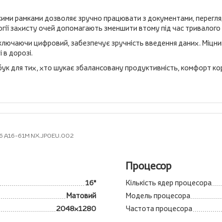
кими рамками дозволяє зручно працювати з документами, перегляд
гії захисту очей допомагають зменшити втому під час тривалого
ключаючи цифровий, забезпечує зручність введення даних. Міцний
 в дорозі.
ук для тих, хто шукає збалансовану продуктивність, комфорт кор
 16 A16-61M NX.JP0EU.002
Процесор
16"
Кількість ядер процесора
Матовий
Модель процесора
2048x1280
Частота процесора