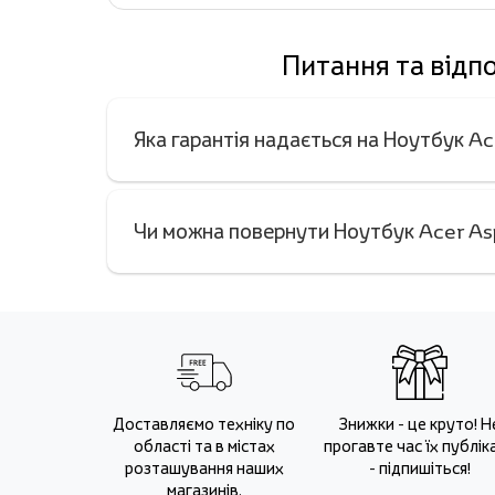
Питання та відп
Яка гарантія надається на Ноутбук 
Чи можна повернути Ноутбук Acer As
Доставляємо техніку по
Знижки - це круто! Н
області та в містах
прогавте час їх публіка
розташування наших
- підпишіться!
магазинів.