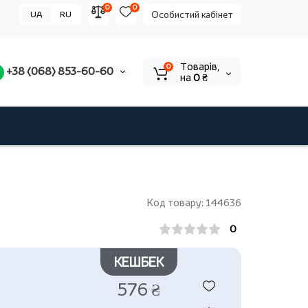
0
0
UA
RU
Особистий кабінет
Tоварів,
0
+38 (068) 853-60-60
на
0 ₴
Код товару: 144636
0
КЕШБЕК
576 ₴