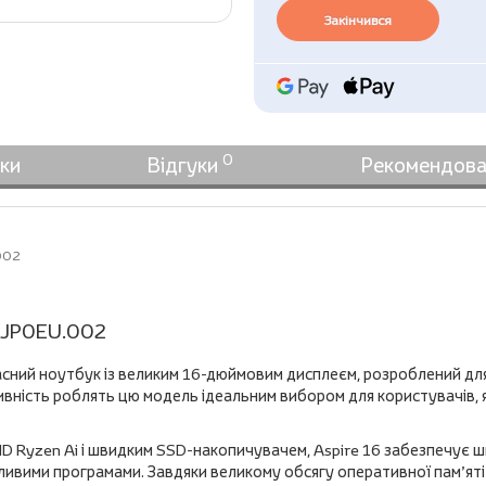
Закінчився
0
ки
Відгуки
Рекомендова
.002
X.JP0EU.002
сний ноутбук із великим 16-дюймовим дисплеєм, розроблений дл
тивність роблять цю модель ідеальним вибором для користувачів, 
 Ryzen Ai і швидким SSD-накопичувачем, Aspire 16 забезпечує ш
ливими програмами. Завдяки великому обсягу оперативної пам’ят