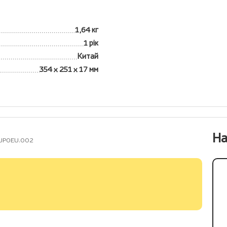
1,64 кг
1 рік
Китай
354 х 251 х 17 мм
На
X.JP0EU.002