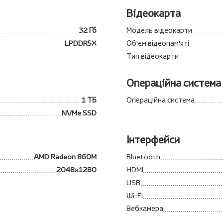
Відеокарта
32 Гб
Модель відеокарти
LPDDR5X
Об'єм відеопам'яті
Тип відеокарти
Операційна система
1 ТБ
Операційна система
NVMe SSD
Інтерфейси
AMD Radeon 860M
Bluetooth
2048x1280
HDMI
USB
Wi-Fi
Вебкамера