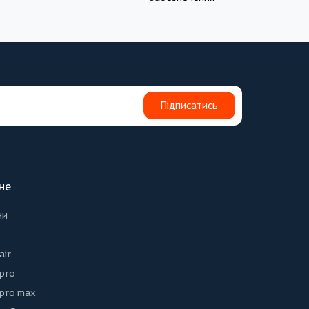
Підписатись
не
ни
air
 pro
 pro max