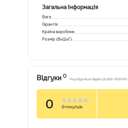
Загальна інформація
Вага
Гарантія
Країна виробник
Розмір (ВхШхГ)
0
Відгуки
Ноутбук Acer Aspire 16 A16-61M N
0
0
покупців