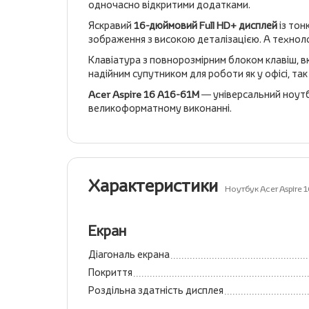
одночасно відкритими додатками.
Яскравий
16-дюймовий Full HD+ дисплей
із тон
зображення з високою деталізацією. А техноло
Клавіатура з повнорозмірним блоком клавіш, в
надійним супутником для роботи як у офісі, так і
Acer Aspire 16 A16-61M
— універсальний ноутб
великоформатному виконанні.
Характеристики
Ноутбук Acer Aspire
Екран
Діагональ екрана
Покриття
Роздільна здатність дисплея