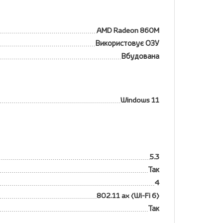
AMD Radeon 860M
Використовує ОЗУ
Вбудована
Windows 11
5.3
Так
4
802.11 ax (Wi-Fi 6)
Так