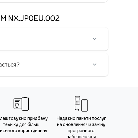
61M NX.JP0EU.002
ається?
лаштовуємо придбану
Надаємо пакети послуг
техніку для більш
на оновлення чи заміну
иємного користування
програмного
забезпечення