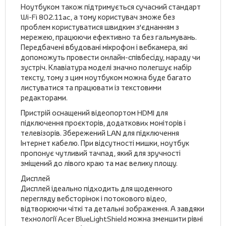
Ноутбуком також підтримується сучасний стандарт
Wi-Fi 802.11ac, а тому користувач зможе без
проблем користуватися швидким з'єднанням з
мережею, працюючи ефективно та без гальмувань.
Передбачені вбудовані мікрофон і вебкамера, які
допоможуть провести онлайн-співбесіду, нараду чи
зустріч. Клавіатура моделі значно полегшує набір
тексту, тому з цим ноутбуком можна буде багато
листуватися та працювати із текстовими
редакторами.
Пристрій оснащений відеопортом HDMI для
підключення проєкторів, додаткових моніторів і
телевізорів. Збережений LAN для підключення
Інтернет кабелю. При відсутності мишки, ноутбук
пропонує чутливий тачпад, який для зручності
зміщений до лівого краю та має велику площу.
Дисплей
Дисплей ідеально підходить для щоденного
перегляду вебсторінок і потокового відео,
відтворюючи чіткі та детальні зображення. А завдяки
технології Acer BlueLightShield можна зменшити рівні