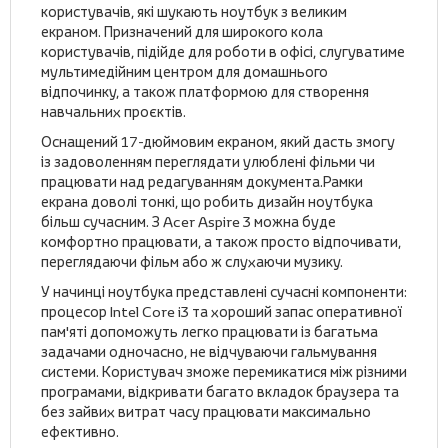
користувачів, які шукають ноутбук з великим
екраном. Призначений для широкого кола
користувачів, підійде для роботи в офісі, слугуватиме
мультимедійним центром для домашнього
відпочинку, а також платформою для створення
навчальних проєктів.
Оснащений 17-дюймовим екраном, який дасть змогу
із задоволенням переглядати улюблені фільми чи
працювати над редагуванням документа.Рамки
екрана доволі тонкі, що робить дизайн ноутбука
більш сучасним. З Acer Aspire 3 можна буде
комфортно працювати, а також просто відпочивати,
переглядаючи фільм або ж слухаючи музику.
У начинці ноутбука представлені сучасні компоненти:
процесор Intel Core i3 та хороший запас оперативної
пам'яті допоможуть легко працювати із багатьма
задачами одночасно, не відчуваючи гальмування
системи. Користувач зможе перемикатися між різними
програмами, відкривати багато вкладок браузера та
без зайвих витрат часу працювати максимально
ефективно.