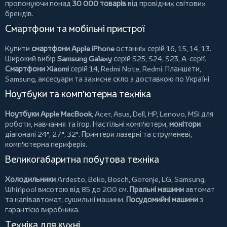
пропонуючи понад
30 000 товарів
від провідних світових
брендів.
Смартфони та мобільні пристрої
Купити
смартфони Apple iPhone
останніх серій 16, 15, 14, 13.
Широкий вибір
Samsung Galaxy
серій S25, S24, S23, A-серії.
Смартфони Xiaomi
серій 14, Redmi Note, Redmi.
Планшети
,
Samsung, аксесуари та
захисне скло
з доставкою по Україні.
Ноутбуки та комп'ютерна техніка
Ноутбуки Apple MacBook
,
Acer
,
Asus
,
Dell
,
HP
,
Lenovo
,
MSI
для
роботи, навчання та ігор. Настільні комп'ютери,
монітори
діагоналі 24", 27", 32".
Принтери
лазерні та струменеві,
комп'ютерна периферія.
Великогабаритна побутова техніка
Холодильники
Ardesto
,
Beko
,
Bosch
,
Gorenje
,
LG
,
Samsung
,
Whirlpool
висотою від 85 до 200 см.
Пральні машини
автомат
та напівавтомат,
сушильні машини
.
Посудомийні машини
з
гарантією виробника.
Техніка для кухні