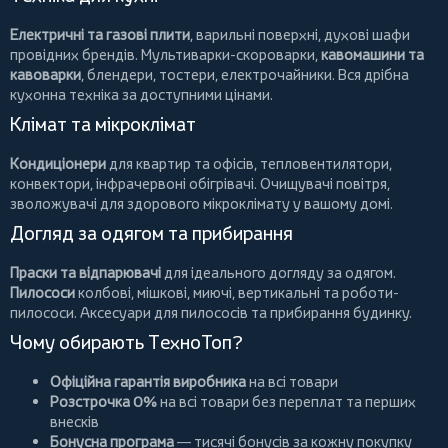
Електричні та газові плити
, варильні поверхні, духові шафи
провідних брендів.
Мультиварки-скороварки
,
кавомашини та
кавоварки
,
блендери
,
тостери
,
електрочайники
. Вся дрібна
кухонна техніка за доступними цінами.
Клімат та мікроклімат
Кондиціонери
для квартир та офісів,
тепловентилятори
,
конвектори
,
інфрачервоні обігрівачі
.
Очищувачі повітря
,
зволожувачі для здорового мікроклімату у вашому домі.
Догляд за одягом та прибирання
Праски та відпарювачі
для ідеального догляду за одягом.
Пилососи
колбові
,
мішкові
,
миючі
,
вертикальні
та
роботи-
пилососи
. Аксесуари для пилососів та прибирання будинку.
Чому обирають ТехноТоп?
Офіційна гарантія виробника
на всі товари
Розстрочка 0%
на всі товари без переплат та перших
внесків
Бонусна програма
— тисячі бонусів за кожну покупку