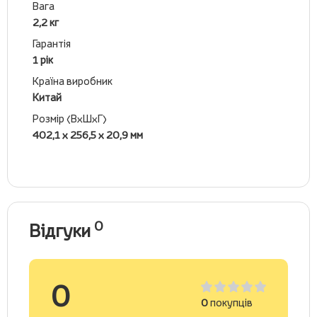
Вага
2,2 кг
Гарантія
1 рік
Країна виробник
Китай
Розмір (ВхШхГ)
402,1 х 256,5 х 20,9 мм
0
Відгуки
0
0
покупців