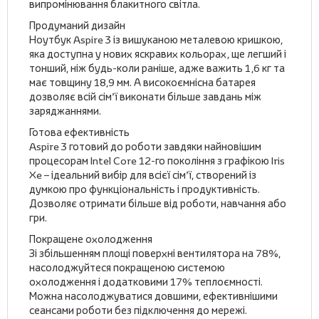
випромінювання блакитного світла.
Продуманий дизайн
Ноутбук Aspire 3 із вишуканою металевою кришкою,
яка доступна у нових яскравих кольорах, ще легший і
тонший, ніж будь-коли раніше, адже важить 1,6 кг та
має товщину 18,9 мм. А високоємнісна батарея
дозволяє всій сім’ї виконати більше завдань між
заряджаннями.
Готова ефективність
Aspire 3 готовий до роботи завдяки найновішим
процесорам Intel Core 12-го покоління з графікою Iris
Xe – ідеальний вибір для всієї сім’ї, створений із
думкою про функціональність і продуктивність.
Дозволяє отримати більше від роботи, навчання або
гри.
Покращене охолодження
Зі збільшенням площі поверхні вентилятора на 78%,
насолоджуйтеся покращеною системою
охолодження і додатковими 17% теплоємності.
Можна насолоджуватися довшими, ефективнішими
сеансами роботи без підключення до мережі.