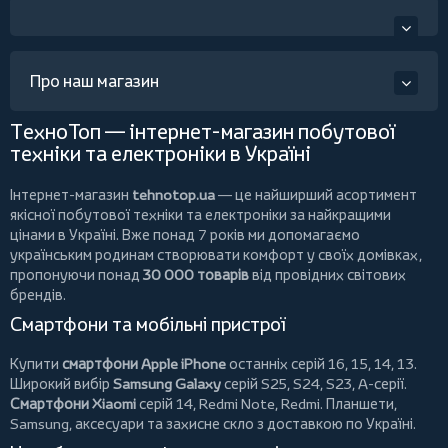
Про наш магазин
ТехноТоп — інтернет-магазин побутової
техніки та електроніки в Україні
Інтернет-магазин
tehnotop.ua
— це найширший асортимент
якісної побутової техніки та електроніки за найкращими
цінами в Україні. Вже понад 7 років ми допомагаємо
українським родинам створювати комфорт у своїх домівках,
пропонуючи понад
30 000 товарів
від провідних світових
брендів.
Смартфони та мобільні пристрої
Купити
смартфони Apple iPhone
останніх серій 16, 15, 14, 13.
Широкий вибір
Samsung Galaxy
серій S25, S24, S23, A-серії.
Смартфони Xiaomi
серій 14, Redmi Note, Redmi.
Планшети
,
Samsung, аксесуари та
захисне скло
з доставкою по Україні.