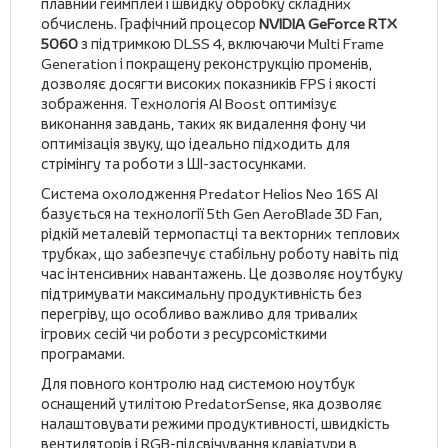
плавний геймплей і швидку обробку складних
обчислень. Графічний процесор
NVIDIA GeForce RTX
5060
з підтримкою DLSS 4, включаючи Multi Frame
Generation і покращену реконструкцію променів,
дозволяє досягти високих показників FPS і якості
зображення. Технологія AI Boost оптимізує
виконання завдань, таких як видалення фону чи
оптимізація звуку, що ідеально підходить для
стрімінгу та роботи з ШІ-застосунками.
Система охолодження Predator Helios Neo 16S AI
базується на технології 5th Gen AeroBlade 3D Fan,
рідкій металевій термопастці та векторних теплових
трубках, що забезпечує стабільну роботу навіть під
час інтенсивних навантажень. Це дозволяє ноутбуку
підтримувати максимальну продуктивність без
перегріву, що особливо важливо для тривалих
ігрових сесій чи роботи з ресурсомісткими
програмами.
Для повного контролю над системою ноутбук
оснащений утилітою PredatorSense, яка дозволяє
налаштовувати режими продуктивності, швидкість
вентиляторів і RGB-підсвічування клавіатури в