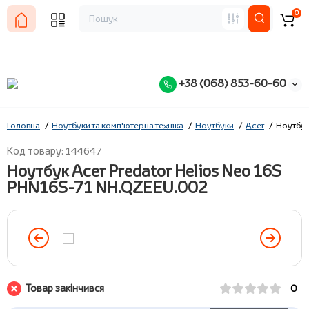
0
+38 (068) 853-60-60
Головна
Ноутбуки та комп'ютерна техніка
Ноутбуки
Acer
Ноутбук
Код товару: 144647
Ноутбук Acer Predator Helios Neo 16S
PHN16S-71 NH.QZEEU.002
Товар закінчився
0