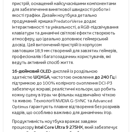
пристрій, оснащений найсучаснішими компонентами
для забезпечення виняткової швидкості роботи і
якості графіки. Дизайн ноутбука детально
продуманий: кришка PredatorVerse додає
інтерактивності та унікальності, а RGB-підсвічування
клавіатури та динамічні світлові ефекти створюють
атмосферу, що ідеально доповнює геймерський
досвід. Цей витончений пристрій із корпусом
завтовшки 18,9 мм створений для завзятих геймерів,
професіоналів і багатозадачних користувачів, які
ведуть активний спосіб життя.
16-дюймовий OLED
-дисплей із роздільною
здатністю
WQXGA
, частотою оновлення
до 240 Гц
і
підтримкою до 100% колірного охоплення DCI-P3
забезпечує яскраві, реалістичні кольори, що робить
кожну сцену в іграх чи фільмах надзвичайно чіткою
та живою. Технології NVIDIA G-SYNC та Advanced
Optimus гарантують плавне відтворення без розривів
кадрів, що особливо важливо для динамічних ігор.
Продуктивність ноутбука вражає завдяки
процесору
Intel Core Ultra 9 275HX
, який забезпечує