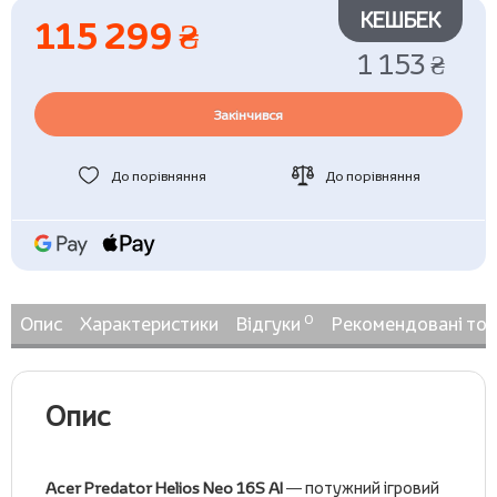
КЕШБЕК
115 299 ₴
1 153 ₴
Закінчився
До порівняння
До порівняння
0
Опис
Характеристики
Відгуки
Рекомендовані то
Опис
Acer Predator Helios Neo 16S AI
— потужний ігровий