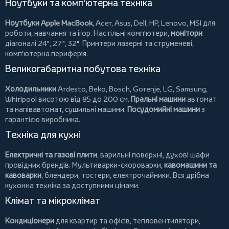
Ноутбуки та комп'ютерна техніка
Ноутбуки Apple MacBook
,
Acer
,
Asus
,
Dell
,
HP
,
Lenovo
,
MSI
для
роботи, навчання та ігор. Настільні комп'ютери,
монітори
діагоналі 24", 27", 32".
Принтери
лазерні та струменеві,
комп'ютерна периферія.
Великогабаритна побутова техніка
Холодильники
Ardesto
,
Beko
,
Bosch
,
Gorenje
,
LG
,
Samsung
,
Whirlpool
висотою від 85 до 200 см.
Пральні машини
автомат
та напівавтомат,
сушильні машини
.
Посудомийні машини
з
гарантією виробника.
Техніка для кухні
Електричні та газові плити
, варильні поверхні, духові шафи
провідних брендів.
Мультиварки-скороварки
,
кавомашини та
кавоварки
,
блендери
,
тостери
,
електрочайники
. Вся дрібна
кухонна техніка за доступними цінами.
Клімат та мікроклімат
Кондиціонери
для квартир та офісів,
тепловентилятори
,