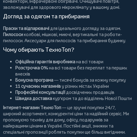
конвектори
,
інфрачервоні обігрівачі
.
Очищувачі повітря
,
зволожувачі для здорового мікроклімату у вашому домі.
Догляд за одягом та прибирання
Праски та відпарювачі
для ідеального догляду за одягом.
Пилососи
колбові
,
мішкові
,
миючі
,
вертикальні
та
роботи-
пилососи
. Аксесуари для пилососів та прибирання будинку.
Чому обирають ТехноТоп?
Офіційна гарантія виробника
на всі товари
Розстрочка 0%
на всі товари без переплат та перших
внесків
Бонусна програма
— тисячі бонусів за кожну покупку
11 сучасних магазинів
у різних містах України
Професійні консультації
досвідчених продавців
Швидка доставка
кур'єром та до відділень Нової Пошти
Інтернет-магазин ТехноТоп
— це зручні покупки 24/7,
широкий асортимент, конкурентні ціни та надійний сервіс. Ми
пропонуємо
техніку для дому
, офісу, подарунків за
найкращими цінами в Україні. Постійні
акції
, знижки та
спеціальні пропозиції роблять покупки ще більш вигідними.