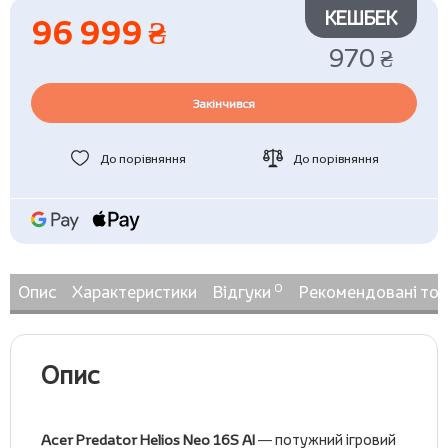
КЕШБЕК
96 999 ₴
970 ₴
Закінчився
До порівняння
До порівняння
0
Опис
Характеристики
Відгуки
Рекомендовані то
Опис
Acer Predator Helios Neo 16S AI
— потужний ігровий