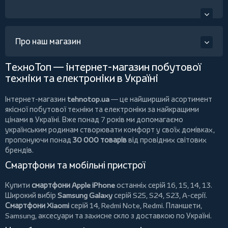
Про наш магазин
ТехноТоп — інтернет-магазин побутової
техніки та електроніки в Україні
Інтернет-магазин
tehnotop.ua
— це найширший асортимент
якісної побутової техніки та електроніки за найкращими
цінами в Україні. Вже понад 7 років ми допомагаємо
українським родинам створювати комфорт у своїх домівках,
пропонуючи понад
30 000 товарів
від провідних світових
брендів.
Смартфони та мобільні пристрої
Купити
смартфони Apple iPhone
останніх серій 16, 15, 14, 13.
Широкий вибір
Samsung Galaxy
серій S25, S24, S23, A-серії.
Смартфони Xiaomi
серій 14, Redmi Note, Redmi.
Планшети
,
Samsung, аксесуари та
захисне скло
з доставкою по Україні.