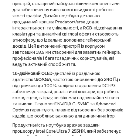
пристрій, оснащений найсучаснішими компонентами
для забезпечення виняткової швидкості роботи і
якості графіки. Дизайн ноутбука детально
продуманий: кришка PredatorVerse додає
інтерактивності та унікальності, а RGB-підсвічування
клавіатури та динамічні світлові ефекти створюють
атмосферу, що ідеально доповнює геймерський
досвід. Цей витончений пристрій із корпусом
завтовшки 18,9 мм створений для завзятих геймерів,
професіоналів і багатозадачних користувачів, які
ведуть активний спосіб життя.
16-дюймовий OLED
-дисплей із роздільною
здатністю
WQXGA
, частотою оновлення
до 240 Гц
і
підтримкою до 100% колірного охоплення DCI-P3
забезпечує яскраві, реалістичні кольори, що робить
кожну сцену в іграх чи фільмах надзвичайно чіткою
та живою. Технології NVIDIA G-SYNC та Advanced
Optimus гарантують плавне відтворення без розривів
кадрів, що особливо важливо для динамічних ігор.
Продуктивність ноутбука вражає завдяки
процесору
Intel Core Ultra 7 255HX
, який забезпечує