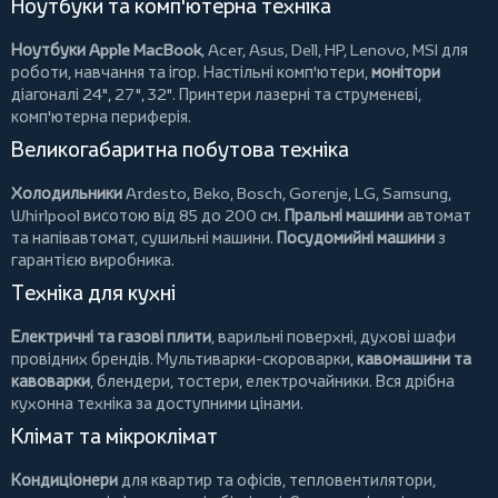
Ноутбуки та комп'ютерна техніка
Ноутбуки Apple MacBook
,
Acer
,
Asus
,
Dell
,
HP
,
Lenovo
,
MSI
для
роботи, навчання та ігор. Настільні комп'ютери,
монітори
діагоналі 24", 27", 32".
Принтери
лазерні та струменеві,
комп'ютерна периферія.
Великогабаритна побутова техніка
Холодильники
Ardesto
,
Beko
,
Bosch
,
Gorenje
,
LG
,
Samsung
,
Whirlpool
висотою від 85 до 200 см.
Пральні машини
автомат
та напівавтомат,
сушильні машини
.
Посудомийні машини
з
гарантією виробника.
Техніка для кухні
Електричні та газові плити
, варильні поверхні, духові шафи
провідних брендів.
Мультиварки-скороварки
,
кавомашини та
кавоварки
,
блендери
,
тостери
,
електрочайники
. Вся дрібна
кухонна техніка за доступними цінами.
Клімат та мікроклімат
Кондиціонери
для квартир та офісів,
тепловентилятори
,