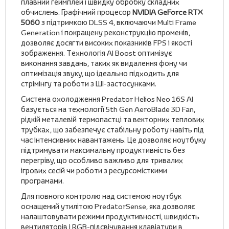
плавний геймплей і швидку обробку складних
обчислень. Графічний процесор
NVIDIA GeForce RTX
5060
з підтримкою DLSS 4, включаючи Multi Frame
Generation і покращену реконструкцію променів,
дозволяє досягти високих показників FPS і якості
зображення. Технологія AI Boost оптимізує
виконання завдань, таких як видалення фону чи
оптимізація звуку, що ідеально підходить для
стрімінгу та роботи з ШІ-застосунками.
Система охолодження Predator Helios Neo 16S AI
базується на технології 5th Gen AeroBlade 3D Fan,
рідкій металевій термопастці та векторних теплових
трубках, що забезпечує стабільну роботу навіть під
час інтенсивних навантажень. Це дозволяє ноутбуку
підтримувати максимальну продуктивність без
перегріву, що особливо важливо для тривалих
ігрових сесій чи роботи з ресурсомісткими
програмами.
Для повного контролю над системою ноутбук
оснащений утилітою PredatorSense, яка дозволяє
налаштовувати режими продуктивності, швидкість
вентиляторів і RGB-підсвічування клавіатури в