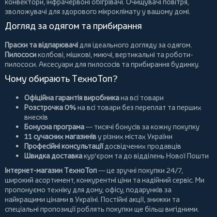
конвектори
,
інфрачервоні обігрівачі
.
Очищувачі повітря
,
зволожувачі для здорового мікроклімату у вашому домі.
Догляд за одягом та прибирання
Праски та відпарювачі
для ідеального догляду за одягом.
Пилососи
колбові
,
мішкові
,
миючі
,
вертикальні
та
роботи-
пилососи
. Аксесуари для пилососів та прибирання будинку.
Чому обирають ТехноТоп?
Офіційна гарантія виробника
на всі товари
Розстрочка 0%
на всі товари без переплат та перших
внесків
Бонусна програма
— тисячі бонусів за кожну покупку
11 сучасних магазинів
у різних містах України
Професійні консультації
досвідчених продавців
Швидка доставка
кур'єром та до відділень Нової Пошти
Інтернет-магазин ТехноТоп
— це зручні покупки 24/7,
широкий асортимент, конкурентні ціни та надійний сервіс. Ми
пропонуємо
техніку для дому
, офісу, подарунків за
найкращими цінами в Україні. Постійні
акції
, знижки та
спеціальні пропозиції роблять покупки ще більш вигідними.