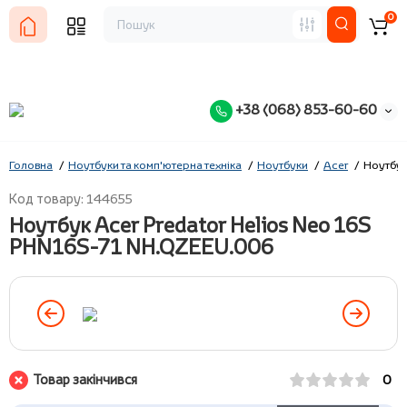
0
+38 (068) 853-60-60
Головна
Ноутбуки та комп'ютерна техніка
Ноутбуки
Acer
Ноутбук
Код товару: 144655
Ноутбук Acer Predator Helios Neo 16S
PHN16S-71 NH.QZEEU.006
Товар закінчився
0