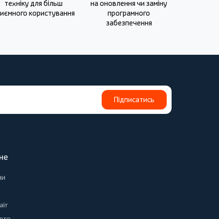
техніку для більш
на оновлення чи заміну
иємного користування
програмного
забезпечення
Підписатись
не
ни
air
 pro