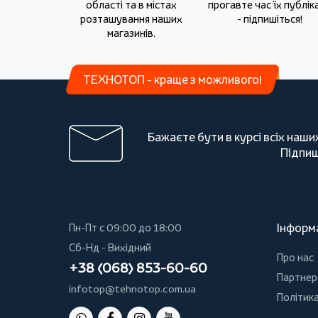
області та в містах
прогавте час їх публіка
розташування наших
- підпишіться!
магазинів.
ТЕХНОТОП - краще з можливого!
Бажаєте бути в курсі всіх наши
Підпиш
Інформ
Пн-Пт с 09:00 до 18:00
Сб-Нд - Вихідний
Про нас
+38 (068) 853-60-60
Партнер
infotop@tehnotop.com.ua
Політика