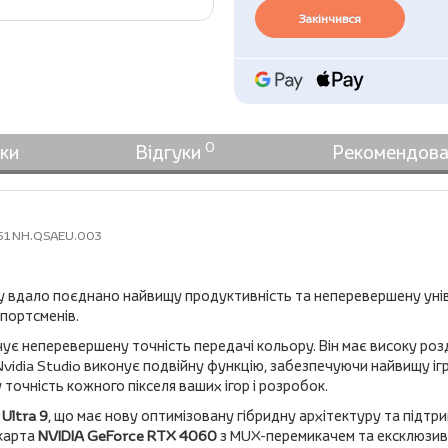
Закінчився
0
ки
Відгуки
Рекомендова
6-51 NH.QSAEU.003
у вдало поєднано найвищу продуктивність та неперевершену унів
спортсменів.
ує неперевершену точність передачі кольору. Він має високу роз
Nvidia Studio виконує подвійну функцію, забезпечуючи найвищу ігр
точність кожного пікселя ваших ігор і розробок.
 Ultra 9
, що має нову оптимізовану гібридну архітектуру та підтри
окарта
NVIDIA GeForce RTX 4060
з MUX-перемикачем та ексклюзив