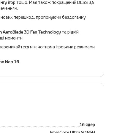
нгу ігор тощо. Має також покращений DLSS 3,5
печенням.
 фонових перешкод, пропонуючи бездоганну
n AeroBlade 3D Fan Technology
та рідкій
іші моменти.
 перемикайтеся між чотирма ігровими режимами
on Neo 16
.
16 ядер
Intel Core Ultra 9 185H