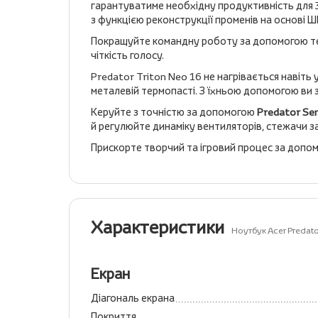
гарантуватиме необхідну продуктивність для 3
з функцією реконструкції променів на основі 
Покращуйте командну роботу за допомогою тех
чіткість голосу.
Predator Triton Neo 16 не нагрівається наві
металевій термопасті. З їхньою допомогою ви 
Керуйте з точністю за допомогою
Predator Se
й регулюйте динаміку вентиляторів, стежачи з
Прискорте творчий та ігровий процес за допом
Характеристики
Ноутбук Acer Predat
Екран
Діагональ екрана
Покриття