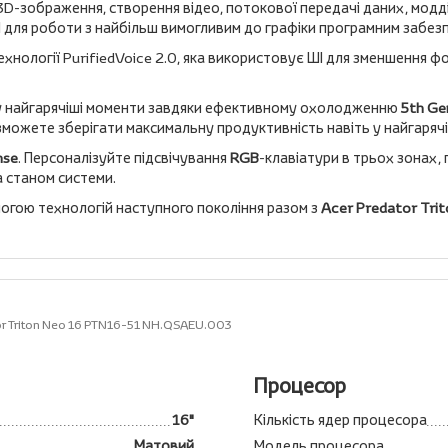
D-зображення, створення відео, потокової передачі даних, модді
ШІ для роботи з найбільш вимогливим до графіки програмним забез
нології PurifiedVoice 2.0, яка використовує ШІ для зменшення
ть у найгарячіші моменти завдяки ефективному охолодженню
5th Ge
зможете зберігати максимальну продуктивність навіть у найгаряч
nse
. Персоналізуйте підсвічування
RGB
-клавіатури в трьох зонах,
а станом системи.
огою технологій наступного покоління разом з
Acer Predator Trit
or Triton Neo 16 PTN16-51 NH.QSAEU.003
Процесор
16"
Кількість ядер процесора
Матовий
Модель процесора