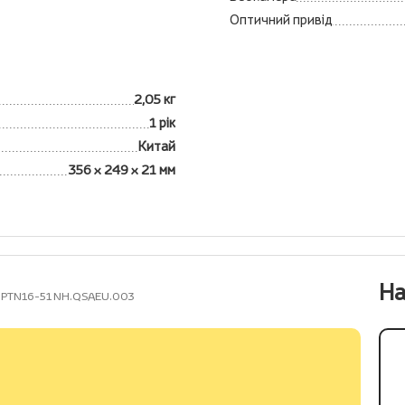
Оптичний привід
2,05 кг
1 рік
Китай
356 x 249 x 21 мм
На
16 PTN16-51 NH.QSAEU.003