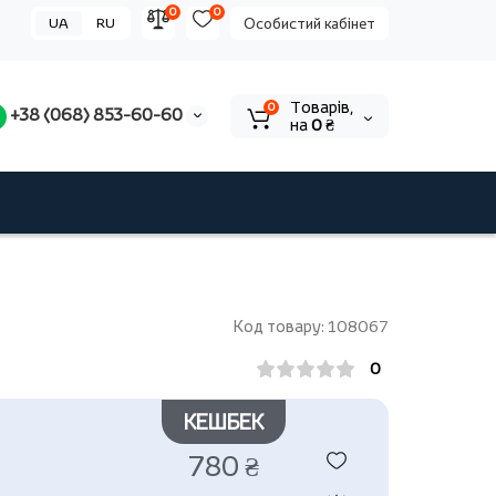
0
0
UA
RU
Особистий кабінет
Tоварів,
0
+38 (068) 853-60-60
на
0 ₴
Код товару: 108067
0
КЕШБЕК
780 ₴