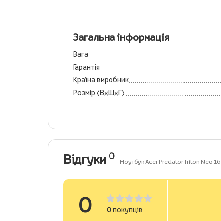
Загальна інформація
Вага
Гарантія
Країна виробник
Розмір (ВхШхГ)
0
Відгуки
Ноутбук Acer Predator Triton Neo 
0
0
покупців