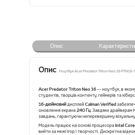
Опис
Характеристи
Опис
Ноутбук Acer Predator Triton Neo 16 PTN1
Acer Predator Triton Neo 16
— ноутбук, в яком
студентів, творців контенту, геймерів та кібер
16-дюймовий
дисплей
Calman Verified
забезпеч
оновлення екрана
240 Гц
. Завдяки драйверам 
завдань, гарантуючи неперевершену візуальну 
Модель працює на основі процесора
Intel Core
вийти за межі ігор і творчості. Дискретна віде