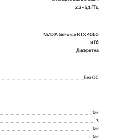
2.3 - 5,1 ГГц
NVIDIA GeForce RTX 4060
8 Гб
Дискретна
Без ОС
Так
3
Так
Так