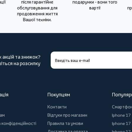
ції
після гарантійне
подарунки - вони того
обслуговування для
варті!
пр
продовження життя
Вашої техніки.
х акцій та знижок?
іться на розсилку
ація
Покупцям
Популяр
Контакти
Смартфо
ам
Відгуки про магазин
Iphone 17
 конфіденційності
Правила та умови
Iphone 17 
Доставка та оплата
Iphone 17