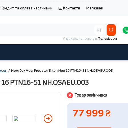
Кредит та оплата частинами
Контакти
Магазини
Я шукаю, наприклад,
Телевізори
Acer
Ноутбук Acer Predator Triton Neo 16 PTN16-51 NH.QSAEU.003
eo 16 PTN16-51 NH.QSAEU.003
Товар закінчився
77 999 ₴