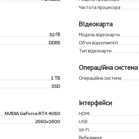
Частота процесора
Відеокарта
32 Гб
Модель відеокарти
DDR5
Об'єм відеопам'яті
Тип відеокарти
Операційна система
1 ТБ
Операційна система
SSD
Інтерфейси
NVIDIA GeForce RTX 4060
HDMI
2560x1600
USB
Wi-Fi
Вебкамера