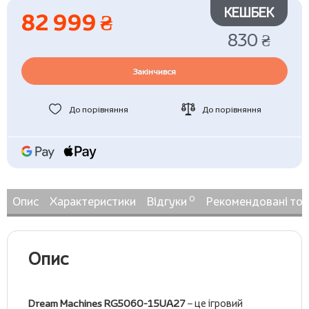
КЕШБЕК
82 999 ₴
830 ₴
Закінчився
До порівняння
До порівняння
0
Опис
Характеристики
Відгуки
Рекомендовані то
Опис
Dream Machines RG5060-15UA27
– це ігровий