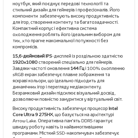
ноутбук, який поєднує передові технології та
стильний дизайн для геймерів і професіоналів. Його
компоненти забезпечують високу продуктивність
для ігор, створення контенту та багатозадачності.
Компактний корпус і ефективна система
охолодження роблять його ідеальним вибором для
тих, хто прагне максимальної потужності без
компромісів.
15,6-дюймовий IPS
-дисплей із роздільною здатністю
1920x1080
створений спеціально для геймерів.
Завдяки частоті оновлення
144 Гц
і 100% охопленню
sRGB екран забезпечує плавне зображення та
яскраві кольори, що ідеально підходить для
динамічних ігор і перегляду медіаконтенту.
Безрамковий дизайн підсилює візуальний досвід,
дозволяючи повністю зануритися у віртуальний світ.
Високу продуктивність забезпечує процесор
Intel
Core Ultra 9 275HX
, що базується на архітектурі
Arrow Lake. Оперативна пам’ять DDR5 гарантує
швидку роботу навіть із найвимогливішими
програмами. Місткий SSD-накопичувач забезпечує