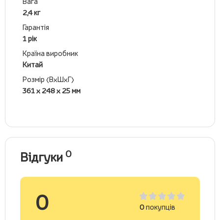
Вага
2,4 кг
Гарантія
1 рік
Країна виробник
Китай
Розмір (ВхШхГ)
361 х 248 х 25 мм
0
Відгуки
0
0
покупців