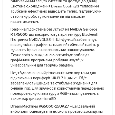
блискавичний запуск системи та доступ до даних.
Система охолодження Dream Cooling із тепловими
трубками ефективно відводить тепло, підтримуючи
стабільну роботу компонентів під високим
навантаженням.
Графічна підсистема базується на
NVIDIA GeForce
RTX5060
, що використовує архітектуру Blackwell.
Підтримка NVIDIA DLSS 4 і ШІ-функцій забезпечує
високу якість графіки та плавний геймплей навіть у
сучасних іграх на максимальних налаштуваннях.
Технологія NVIDIA Studio оптимізує роботу з
графічними програмами, роблячи ноутбук
універсальним для творчих завдань.
Ноутбук оснащений різноманітними портами для
підключення периферії.
Wi-Fi 7
і LAN 2.5 Гб/с
забезпечують швидке та стабільне з’єднання для
онлайн ігор. Для зручності користувачів передбачено
повнорозмірну клавіатуру з RGB-підсвічуванням, а
також картридер microSD.
Dream Machines RG5060-15UA27
– це ідеальний
вибір для поціновувачів якісного ігрового досвіду, які