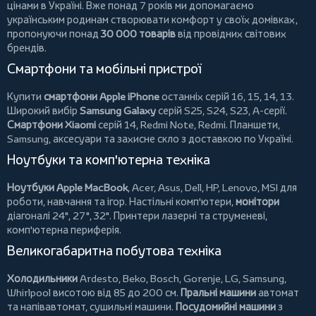
цінами в Україні. Вже понад 7 років ми допомагаємо
українським родинам створювати комфорт у своїх домівках,
пропонуючи понад
30 000 товарів
від провідних світових
брендів.
Смартфони та мобільні пристрої
Купити
смартфони Apple iPhone
останніх серій 16, 15, 14, 13.
Широкий вибір
Samsung Galaxy
серій S25, S24, S23, A-серії.
Смартфони Xiaomi
серій 14, Redmi Note, Redmi.
Планшети
,
Samsung, аксесуари та
захисне скло
з доставкою по Україні.
Ноутбуки та комп'ютерна техніка
Ноутбуки Apple MacBook
,
Acer
,
Asus
,
Dell
,
HP
,
Lenovo
,
MSI
для
роботи, навчання та ігор. Настільні комп'ютери,
монітори
діагоналі 24", 27", 32".
Принтери
лазерні та струменеві,
комп'ютерна периферія.
Великогабаритна побутова техніка
Холодильники
Ardesto
,
Beko
,
Bosch
,
Gorenje
,
LG
,
Samsung
,
Whirlpool
висотою від 85 до 200 см.
Пральні машини
автомат
та напівавтомат,
сушильні машини
.
Посудомийні машини
з