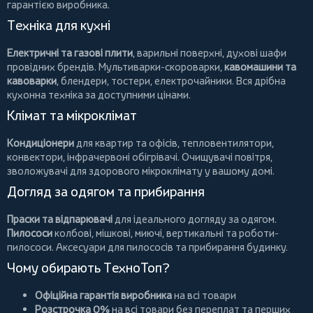
гарантією виробника.
Техніка для кухні
Електричні та газові плити
, варильні поверхні, духові шафи
провідних брендів.
Мультиварки-скороварки
,
кавомашини та
кавоварки
,
блендери
,
тостери
,
електрочайники
. Вся дрібна
кухонна техніка за доступними цінами.
Клімат та мікроклімат
Кондиціонери
для квартир та офісів,
тепловентилятори
,
конвектори
,
інфрачервоні обігрівачі
.
Очищувачі повітря
,
зволожувачі для здорового мікроклімату у вашому домі.
Догляд за одягом та прибирання
Праски та відпарювачі
для ідеального догляду за одягом.
Пилососи
колбові
,
мішкові
,
миючі
,
вертикальні
та
роботи-
пилососи
. Аксесуари для пилососів та прибирання будинку.
Чому обирають ТехноТоп?
Офіційна гарантія виробника
на всі товари
Розстрочка 0%
на всі товари без переплат та перших