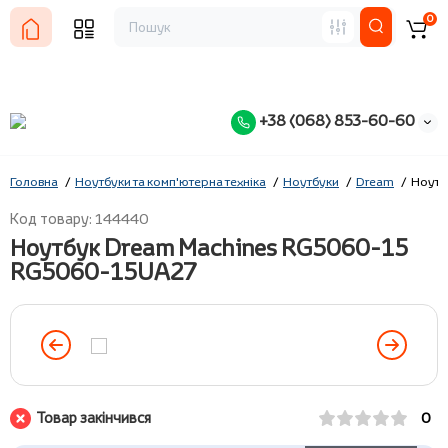
0
+38 (068) 853-60-60
Головна
Ноутбуки та комп'ютерна техніка
Ноутбуки
Dream
Ноутб
Код товару: 144440
Ноутбук Dream Machines RG5060-15
RG5060-15UA27
Товар закінчився
0