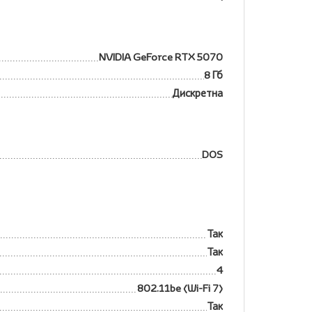
NVIDIA GeForce RTX 5070
8 Гб
Дискретна
DOS
Так
Так
4
802.11be (Wi-Fi 7)
Так