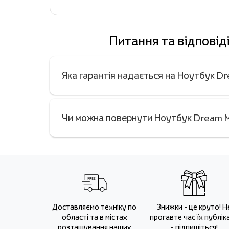
Питання та відпові
Яка гарантія надається на Ноутбук
Чи можна повернути Ноутбук Dream 
Доставляємо техніку по
Знижки - це круто! Н
області та в містах
прогавте час їх публіка
розташування наших
- підпишіться!