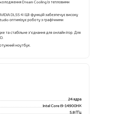
охолодження Dream Cooling із тепловими
NVIDIA DLSS 4 і ШІ-функцій забезпечує високу
Studio оптимізує роботу з графічними
ке та стабільне з’єднання для онлайн ігор. Для
SD.
 потужний ноутбук.
24 ядра
Intel Core i9-14900HX
5.8 ГГц