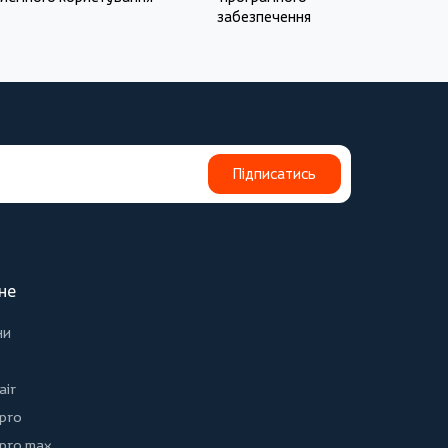
забезпечення
Підписатись
не
ни
air
 pro
 pro max