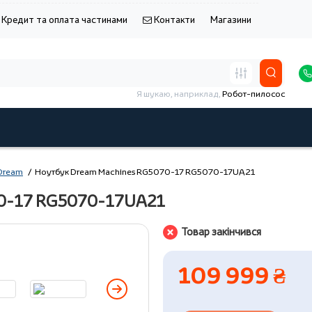
Кредит та оплата частинами
Контакти
Магазини
Я шукаю, наприклад,
Робот-пилосос
Dream
Ноутбук Dream Machines RG5070-17 RG5070-17UA21
70-17 RG5070-17UA21
Товар закінчився
109 999 ₴