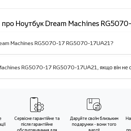
ді про Ноутбук Dream Machines RG50
 Dream Machines RG5070-17 RG5070-17UA21?
Machines RG5070-17 RG5070-17UA21, якщо він не 
е
Сервісне гарантійне та
Даруйте своїм близьким
На
ції
після гарантійне
подарунки - вони того
обслуговування для
варті!
пр