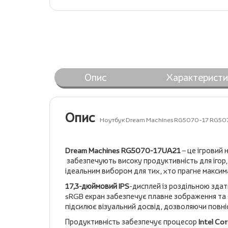
Опис
Характеристи
Опис
Ноутбук Dream Machines RG5070-17 RG5
Dream Machines RG5070-17UA21
– це ігровий 
забезпечують високу продуктивність для ігор
ідеальним вибором для тих, хто прагне максим
17,3-дюймовий IPS
-дисплей із роздільною зда
sRGB екран забезпечує плавне зображення та я
підсилює візуальний досвід, дозволяючи повніс
Продуктивність забезпечує процесор
Intel Co