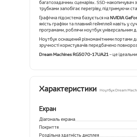
багатозадачних сценаріях. SSD-накопичувач з
трубками запобігає перегріву, підтримуючи ст
Графічна підсистема базується на
NVIDIA GeFo
якість графіки та плавний геймплей навіть у с
програмами, роблячи ноутбук універсальним д
Ноутбук оснащений різноманітними портами дл
зручності користувачів передбачено повнорозм
Dream Machines RG5070-17UA21
– це ідеальни
Характеристики
Ноутбук Dream Mac
Екран
Діагональ екрана
Покриття
Роздільна здатність дисплея