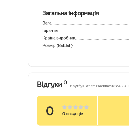
Загальна інформація
Вага
Гарантія
Країна виробник
Розмір (ВхШхГ)
0
Відгуки
Ноутбук Dream Machines RG5070
0
0
покупців