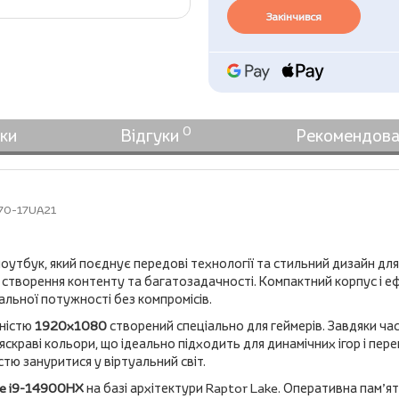
Закінчився
0
ки
Відгуки
Рекомендова
070-17UA21
ноутбук, який поєднує передові технології та стильний дизайн для
, створення контенту та багатозадачності. Компактний корпус і 
альної потужності без компромісів.
тністю
1920x1080
створений спеціально для геймерів. Завдяки ча
скраві кольори, що ідеально підходить для динамічних ігор і пер
тю зануритися у віртуальний світ.
re i9-14900HX
на базі архітектури Raptor Lake. Оперативна пам’я