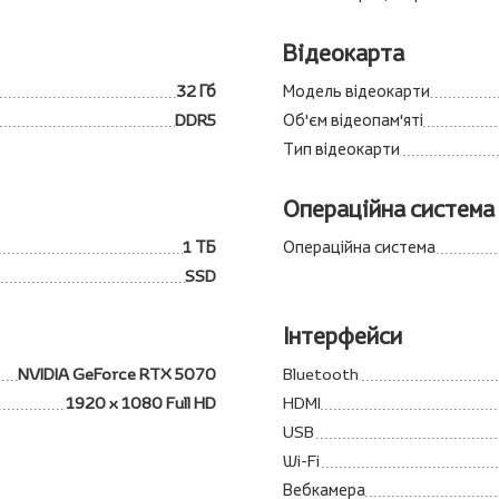
Відеокарта
32 Гб
Модель відеокарти
DDR5
Об'єм відеопам'яті
Тип відеокарти
Операційна система
1 ТБ
Операційна система
SSD
Інтерфейси
NVIDIA GeForce RTX 5070
Bluetooth
1920 x 1080 Full HD
HDMI
USB
Wi-Fi
Вебкамера