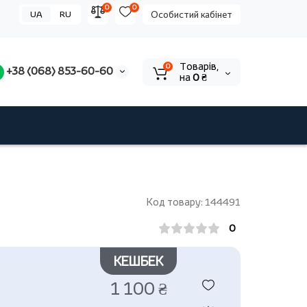
0
0
UA
RU
Особистий кабінет
Tоварів,
0
+38 (068) 853-60-60
на
0 ₴
Код товару: 144491
0
КЕШБЕК
1 100 ₴