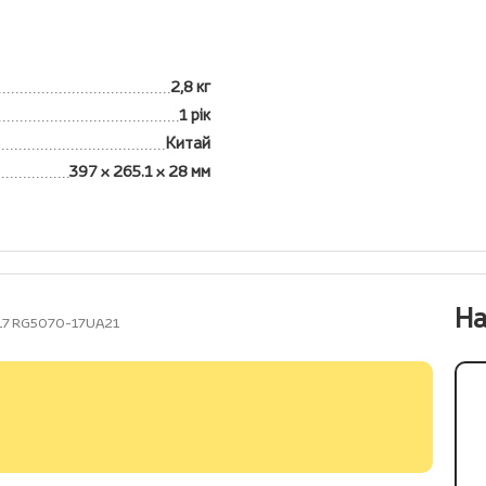
2,8 кг
1 рік
Китай
397 x 265.1 x 28 мм
На
-17 RG5070-17UA21