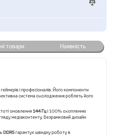
ні товари
Наявність
 геймерів і професіоналів. Його компоненти
ефективна система охолодження роблять його
стоті оновлення
144 Гц
і 100% охопленню
егляду медіаконтенту. Безрамковий дизайн
ть
DDR5
гарантує швидку роботу в