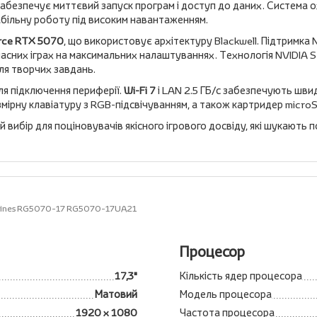
абезпечує миттєвий запуск програм і доступ до даних. Система 
абільну роботу під високим навантаженням.
rce RTX 5070
, що використовує архітектуру Blackwell. Підтримка 
учасних іграх на максимальних налаштуваннях. Технологія NVIDIA 
ля творчих завдань.
я підключення периферії.
Wi-Fi 7
і LAN 2.5 ГБ/с забезпечують швид
ірну клавіатуру з RGB-підсвічуванням, а також картридер micro
й вибір для поціновувачів якісного ігрового досвіду, які шукають
hines RG5070-17 RG5070-17UA21
Процесор
17,3"
Кількість ядер процесора
Матовий
Модель процесора
1920 x 1080
Частота процесора