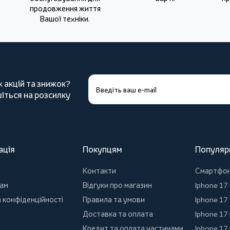
продовження життя
Вашої техніки.
х акцій та знижок?
іться на розсилку
ація
Покупцям
Популяр
Контакти
Смартфо
ам
Відгуки про магазин
Iphone 17
 конфіденційності
Правила та умови
Iphone 17 
Доставка та оплата
Iphone 17
Кредит та оплата частинами
Iphone 17