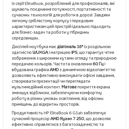
із серії EliteBook, розроблений для професіоналів, які
шукають поєднання потужності, портативності та
сучасних технологій для роботи в дорозі. Завдяки
легкому сріблястому корпусу і передовим
характеристикам цей пристрій ідеально підходить
для бізнес-задач та роботи у гібридних
середовищах.
Дисплей ноутбука має
діагональ 16"
із роздільною
здатністю
WUXGA
і матрицею
IPS
, що гарантує чітке
зображення з широкими кутами огляду та природною
передачею кольорів. Частота оновлення
60 Гц
і
вбудована графіка
AMD
з динамічною відеопам’яттю
дозволяють ефективно виконувати офісні завдання,
створювати презентації чи переглядати
мультимедійний контент.
Матове
покриття екрана
зменшує відблиски, забезпечуючи комфортну
роботу в різних умовах освітлення, від офісних
приміщень до відкритих просторів.
Продуктивність HP EliteBook 6 G1ah забезпечує
сучасний процесор
AMD Ryzen 7 250
, що дозволяє
ефективно справлятися з багатозадачністю та