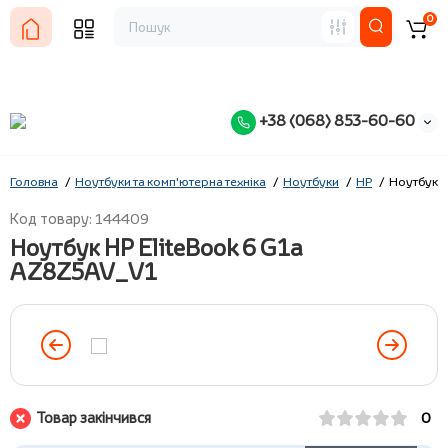
0
+38 (068) 853-60-60
Головна
Ноутбуки та комп'ютерна техніка
Ноутбуки
HP
Ноутбук H
Код товару: 144409
Ноутбук HP EliteBook 6 G1a
AZ8Z5AV_V1
Товар закінчився
0