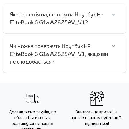
Яка гарантія надається на Ноутбук HP
EliteBook 6 G1a AZ8Z5AV_V1?
Чи можна повернути Ноутбук HP
EliteBook 6 G1a AZ8Z5AV_V1, якщо він
не сподобається?
Доставляємо техніку по
Знижки - це круто! Не
області та в містах
прогавте час їх публікації -
розташування наших
підпишіться!