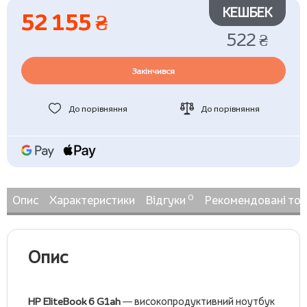
КЕШБЕК
52 155 ₴
522 ₴
Закінчився
До порівняння
До порівняння
0
Опис
Характеристики
Відгуки
Рекомендовані то
Опис
HP EliteBook 6 G1ah
— високопродуктивний ноутбук