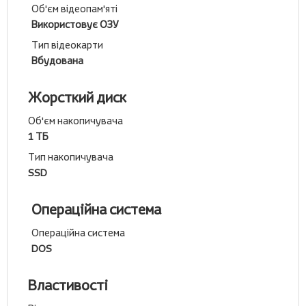
Об'єм відеопам'яті
Використовує ОЗУ
Тип відеокарти
Вбудована
Жорсткий диск
Об'єм накопичувача
1 ТБ
Тип накопичувача
SSD
Операційна система
Операційна система
DOS
Властивості