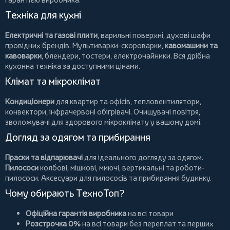
Техніка для кухні
Електричні та газові плити
, варильні поверхні, духові шафи
провідних брендів.
Мультиварки-скороварки
,
кавомашини та
кавоварки
,
блендери
,
тостери
,
електрочайники
. Вся дрібна
кухонна техніка за доступними цінами.
Клімат та мікроклімат
Кондиціонери
для квартир та офісів,
тепловентилятори
,
конвектори
,
інфрачервоні обігрівачі
.
Очищувачі повітря
,
зволожувачі для здорового мікроклімату у вашому домі.
Догляд за одягом та прибирання
Праски та відпарювачі
для ідеального догляду за одягом.
Пилососи
колбові
,
мішкові
,
миючі
,
вертикальні
та
роботи-
пилососи
. Аксесуари для пилососів та прибирання будинку.
Чому обирають ТехноТоп?
Офіційна гарантія виробника
на всі товари
Розстрочка 0%
на всі товари без переплат та перших