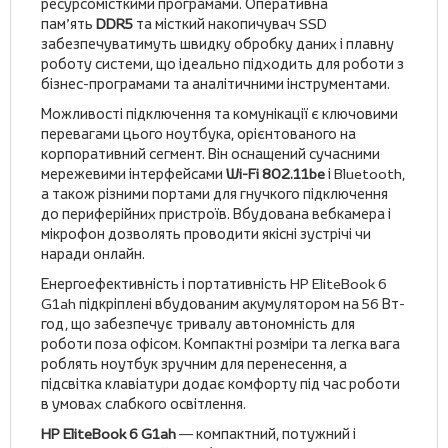
ресурсомісткими програмами. Оперативна
пам’ять
DDR5
та місткий накопичувач SSD
забезпечуватимуть швидку обробку даних і плавну
роботу системи, що ідеально підходить для роботи з
бізнес-програмами та аналітичними інструментами.
Можливості підключення та комунікації є ключовими
перевагами цього ноутбука, орієнтованого на
корпоративний сегмент. Він оснащений сучасними
мережевими інтерфейсами
Wi-Fi 802.11be
і Bluetooth,
а також різними портами для гнучкого підключення
до периферійних пристроїв. Вбудована вебкамера і
мікрофон дозволять проводити якісні зустрічі чи
наради онлайн.
Енергоефективність і портативність HP EliteBook 6
G1ah підкріплені вбудованим акумулятором на 56 Вт-
год, що забезпечує тривалу автономність для
роботи поза офісом. Компактні розміри та легка вага
роблять ноутбук зручним для перенесення, а
підсвітка клавіатури додає комфорту під час роботи
в умовах слабкого освітлення.
HP EliteBook 6 G1ah
— компактний, потужний і