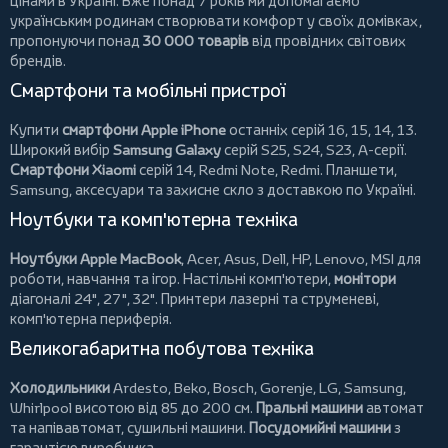
цінами в Україні. Вже понад 7 років ми допомагаємо
українським родинам створювати комфорт у своїх домівках,
пропонуючи понад
30 000 товарів
від провідних світових
брендів.
Смартфони та мобільні пристрої
Купити
смартфони Apple iPhone
останніх серій 16, 15, 14, 13.
Широкий вибір
Samsung Galaxy
серій S25, S24, S23, A-серії.
Смартфони Xiaomi
серій 14, Redmi Note, Redmi.
Планшети
,
Samsung, аксесуари та
захисне скло
з доставкою по Україні.
Ноутбуки та комп'ютерна техніка
Ноутбуки Apple MacBook
,
Acer
,
Asus
,
Dell
,
HP
,
Lenovo
,
MSI
для
роботи, навчання та ігор. Настільні комп'ютери,
монітори
діагоналі 24", 27", 32".
Принтери
лазерні та струменеві,
комп'ютерна периферія.
Великогабаритна побутова техніка
Холодильники
Ardesto
,
Beko
,
Bosch
,
Gorenje
,
LG
,
Samsung
,
Whirlpool
висотою від 85 до 200 см.
Пральні машини
автомат
та напівавтомат,
сушильні машини
.
Посудомийні машини
з
гарантією виробника.