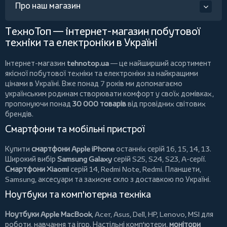
Про наш магазин
ТехноТоп — інтернет-магазин побутової
техніки та електроніки в Україні
Інтернет-магазин
tehnotop.ua
— це найширший асортимент
якісної побутової техніки та електроніки за найкращими
цінами в Україні. Вже понад 7 років ми допомагаємо
українським родинам створювати комфорт у своїх домівках,
пропонуючи понад
30 000 товарів
від провідних світових
брендів.
Смартфони та мобільні пристрої
Купити
смартфони Apple iPhone
останніх серій 16, 15, 14, 13.
Широкий вибір
Samsung Galaxy
серій S25, S24, S23, A-серії.
Смартфони Xiaomi
серій 14, Redmi Note, Redmi.
Планшети
,
Samsung, аксесуари та
захисне скло
з доставкою по Україні.
Ноутбуки та комп'ютерна техніка
Ноутбуки Apple MacBook
,
Acer
,
Asus
,
Dell
,
HP
,
Lenovo
,
MSI
для
роботи, навчання та ігор. Настільні комп'ютери,
монітори