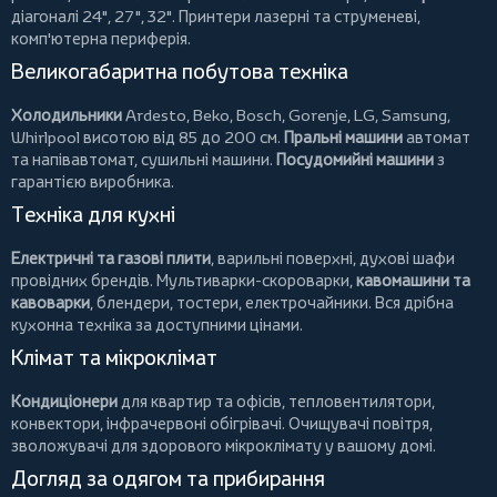
діагоналі 24", 27", 32".
Принтери
лазерні та струменеві,
комп'ютерна периферія.
Великогабаритна побутова техніка
Холодильники
Ardesto
,
Beko
,
Bosch
,
Gorenje
,
LG
,
Samsung
,
Whirlpool
висотою від 85 до 200 см.
Пральні машини
автомат
та напівавтомат,
сушильні машини
.
Посудомийні машини
з
гарантією виробника.
Техніка для кухні
Електричні та газові плити
, варильні поверхні, духові шафи
провідних брендів.
Мультиварки-скороварки
,
кавомашини та
кавоварки
,
блендери
,
тостери
,
електрочайники
. Вся дрібна
кухонна техніка за доступними цінами.
Клімат та мікроклімат
Кондиціонери
для квартир та офісів,
тепловентилятори
,
конвектори
,
інфрачервоні обігрівачі
.
Очищувачі повітря
,
зволожувачі для здорового мікроклімату у вашому домі.
Догляд за одягом та прибирання