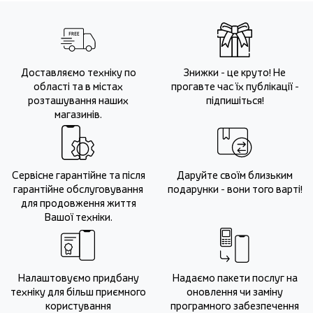
Доставляємо техніку по
Знижки - це круто! Не
області та в містах
прогавте час їх публікації -
розташування наших
підпишіться!
магазинів.
Сервісне гарантійне та після
Даруйте своїм близьким
гарантійне обслуговування
подарунки - вони того варті!
для продовження життя
Вашої техніки.
Налаштовуємо придбану
Надаємо пакети послуг на
техніку для більш приємного
оновлення чи заміну
користування
програмного забезпечення