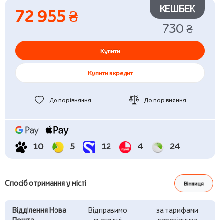
КЕШБЕК
72 955 ₴
730 ₴
Купити
Купити в кредит
До порівняння
До порівняння
10
5
12
4
24
Спосіб отримання у місті
Вінниця
Відділення Нова
Відправимо
за тарифами
Пошта
сьогодні
перевізника