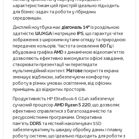
характеристикам цей пристрій ідеально підходить
для бізнес-задач та роботи у гібридних
середовищах.
Дисплей ноутбука має
діагональ 14"
із роздільною
здатністю
WUXGA
і матрицею
IPS
, що гарантує чітке
зображення з широкими кутами огляду та природною
передачею кольорів. Частота оновлення
60 Гц
і
вбудована графіка
AMD
з динамічною відеопам’яттю
дозволяють ефективно виконувати офісні завдання,
створювати презентації чи переглядати
мультимедійний контент.
Матове
покриття екрана
зменшує відблиски, забезпечуючи комфортну
роботу в різних умовах освітлення, від офісних
приміщень до відкритих просторів.
Продуктивність HP EliteBook 6 G1ah забезпечує
сучасний процесор
AMD Ryzen 5 220
, що дозволяє
ефективно справлятися з багатозадачністю та
ресурсомісткими програмами. Оперативна
пам’ять
DDR5
та місткий накопичувач SSD
забезпечуватимуть швидку обробку даних і плавну
роботу системи, що ідеально підходить для роботи з