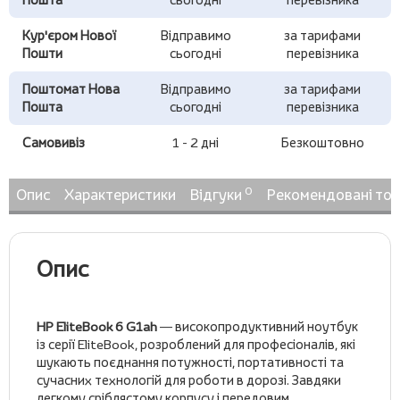
Кур'єром Нової
Відправимо
за тарифами
Пошти
сьогодні
перевізника
Поштомат Нова
Відправимо
за тарифами
Пошта
сьогодні
перевізника
Самовивіз
1 - 2 дні
Безкоштовно
0
Опис
Характеристики
Відгуки
Рекомендовані то
Опис
HP EliteBook 6 G1ah
— високопродуктивний ноутбук
із серії EliteBook, розроблений для професіоналів, які
шукають поєднання потужності, портативності та
сучасних технологій для роботи в дорозі. Завдяки
легкому сріблястому корпусу і передовим