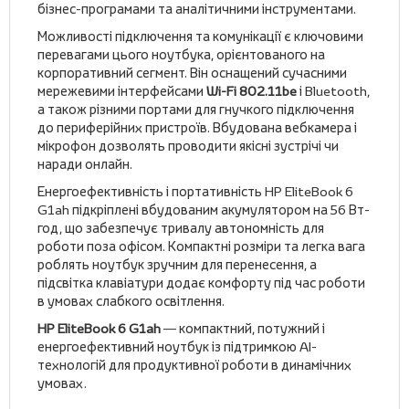
бізнес-програмами та аналітичними інструментами.
Можливості підключення та комунікації є ключовими
перевагами цього ноутбука, орієнтованого на
корпоративний сегмент. Він оснащений сучасними
мережевими інтерфейсами
Wi-Fi 802.11be
і Bluetooth,
а також різними портами для гнучкого підключення
до периферійних пристроїв. Вбудована вебкамера і
мікрофон дозволять проводити якісні зустрічі чи
наради онлайн.
Енергоефективність і портативність HP EliteBook 6
G1ah підкріплені вбудованим акумулятором на 56 Вт-
год, що забезпечує тривалу автономність для
роботи поза офісом. Компактні розміри та легка вага
роблять ноутбук зручним для перенесення, а
підсвітка клавіатури додає комфорту під час роботи
в умовах слабкого освітлення.
HP EliteBook 6 G1ah
— компактний, потужний і
енергоефективний ноутбук із підтримкою AI-
технологій для продуктивної роботи в динамічних
умовах.