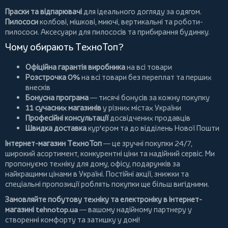
Праски та відпарювачі
для ідеального догляду за одягом.
Пилососи
колбові
,
мішкові
,
миючі
,
вертикальні
та
роботи-
пилососи
. Аксесуари для пилососів та прибирання будинку.
Чому обирають ТехноТоп?
Офіційна гарантія виробника
на всі товари
Розстрочка 0%
на всі товари без переплат та перших
внесків
Бонусна програма
— тисячі бонусів за кожну покупку
11 сучасних магазинів
у різних містах України
Професійні консультації
досвідчених продавців
Швидка доставка
кур'єром та до відділень Нової Пошти
Інтернет-магазин ТехноТоп
— це зручні покупки 24/7,
широкий асортимент, конкурентні ціни та надійний сервіс. Ми
пропонуємо
техніку для дому
, офісу, подарунків за
найкращими цінами в Україні. Постійні
акції
, знижки та
спеціальні пропозиції роблять покупки ще більш вигідними.
Замовляйте побутову техніку та електроніку в інтернет-
магазині
tehnotop.ua
— вашому надійному партнеру у
створенні комфорту та затишку у домі!