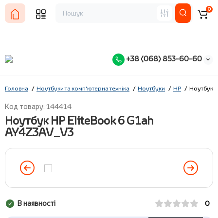
0
+38 (068) 853-60-60
Головна
Ноутбуки та комп'ютерна техніка
Ноутбуки
HP
Ноутбук H
Код товару: 144414
Ноутбук HP EliteBook 6 G1ah
AY4Z3AV_V3
В наявності
0