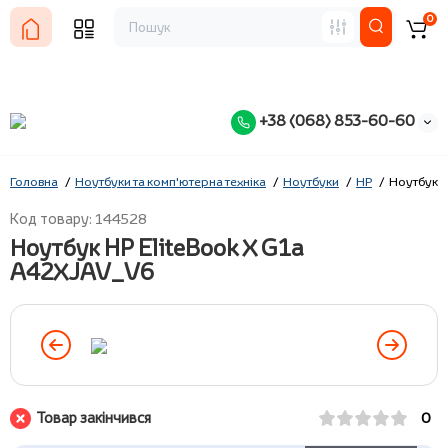
0
+38 (068) 853-60-60
Головна
Ноутбуки та комп'ютерна техніка
Ноутбуки
HP
Ноутбук H
Код товару: 144528
Ноутбук HP EliteBook X G1a
A42XJAV_V6
Товар закінчився
0