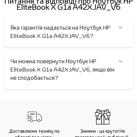
Питання та відповіді про Ноутбук HP
EliteBook X G1a A42XJAV_V6
Яка гарантія надається на Ноутбук HP
EliteBook X G1a A42XJAV_V6?
Чи можна повернути Ноутбук HP
EliteBook X G1a A42XJAV_V6, якщо він
не сподобається?
Доставляємо техніку по
Знижки - це круто! Не