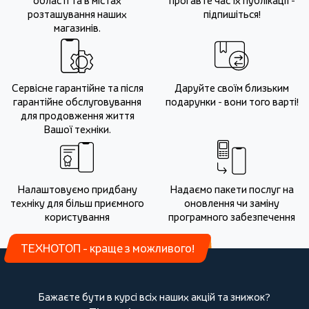
області та в містах
прогавте час їх публікації -
розташування наших
підпишіться!
магазинів.
Сервісне гарантійне та після
Даруйте своїм близьким
гарантійне обслуговування
подарунки - вони того варті!
для продовження життя
Вашої техніки.
Налаштовуємо придбану
Надаємо пакети послуг на
техніку для більш приємного
оновлення чи заміну
користування
програмного забезпечення
ТЕХНОТОП - краще з можливого!
Бажаєте бути в курсі всіх наших акцій та знижок?