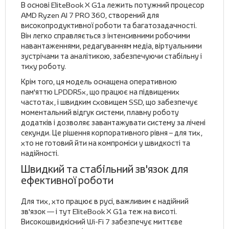
В основі EliteBook X G1a лежить потужний процесор
AMD Ryzen AI 7 PRO 360, створений для
високопродуктивної роботи та багатозадачності.
Він легко справляється з інтенсивними робочими
навантаженнями, редагуванням медіа, віртуальними
зустрічами та аналітикою, забезпечуючи стабільну і
тиху роботу.
Крім того, ця модель оснащена оперативною
пам'яттю LPDDR5x, що працює на підвищених
частотах, і швидким сховищем SSD, що забезпечує
моментальний відгук системи, плавну роботу
додатків і дозволяє завантажувати систему за лічені
секунди. Це рішення корпоративного рівня – для тих,
хто не готовий йти на компроміси у швидкості та
надійності.
Швидкий та стабільний зв'язок для
ефективної роботи
Для тих, хто працює в русі, важливим є надійний
зв'язок — і тут EliteBook X G1a теж на висоті.
Високошвидкісний Wi-Fi 7 забезпечує миттєве