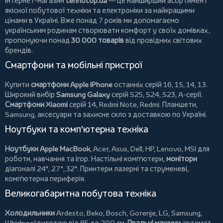
Інтернет-магазин
tehnotop.ua
— це найширший асортимент
якісної побутової техніки та електроніки за найкращими
цінами в Україні. Вже понад 7 років ми допомагаємо
українським родинам створювати комфорт у своїх домівках,
пропонуючи понад
30 000 товарів
від провідних світових
брендів.
Смартфони та мобільні пристрої
Купити
смартфони Apple iPhone
останніх серій 16, 15, 14, 13.
Широкий вибір
Samsung Galaxy
серій S25, S24, S23, A-серії.
Смартфони Xiaomi
серій 14, Redmi Note, Redmi.
Планшети
,
Samsung, аксесуари та
захисне скло
з доставкою по Україні.
Ноутбуки та комп'ютерна техніка
Ноутбуки Apple MacBook
,
Acer
,
Asus
,
Dell
,
HP
,
Lenovo
,
MSI
для
роботи, навчання та ігор. Настільні комп'ютери,
монітори
діагоналі 24", 27", 32".
Принтери
лазерні та струменеві,
комп'ютерна периферія.
Великогабаритна побутова техніка
Холодильники
Ardesto
,
Beko
,
Bosch
,
Gorenje
,
LG
,
Samsung
,
Whirlpool
висотою від 85 до 200 см.
Пральні машини
автомат