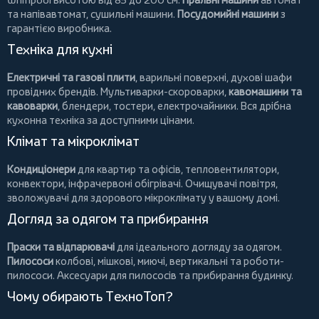
та напівавтомат,
сушильні машини
.
Посудомийні машини
з
гарантією виробника.
Техніка для кухні
Електричні та газові плити
, варильні поверхні, духові шафи
провідних брендів.
Мультиварки-скороварки
,
кавомашини та
кавоварки
,
блендери
,
тостери
,
електрочайники
. Вся дрібна
кухонна техніка за доступними цінами.
Клімат та мікроклімат
Кондиціонери
для квартир та офісів,
тепловентилятори
,
конвектори
,
інфрачервоні обігрівачі
.
Очищувачі повітря
,
зволожувачі для здорового мікроклімату у вашому домі.
Догляд за одягом та прибирання
Праски та відпарювачі
для ідеального догляду за одягом.
Пилососи
колбові
,
мішкові
,
миючі
,
вертикальні
та
роботи-
пилососи
. Аксесуари для пилососів та прибирання будинку.
Чому обирають ТехноТоп?