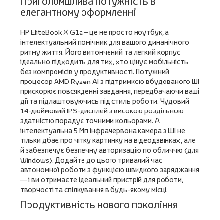
Приголомшлива потужність в
елегантному оформленні
HP EliteBook X G1a – це не просто ноутбук, а
інтелектуальний помічник для вашого динамічного
ритму життя. Його витончений та легкий корпус
ідеально підходить для тих, хто цінує мобільність
без компромісів у продуктивності. Потужний
процесор AMD Ryzen AI з підтримкою вбудованого ШІ
прискорює повсякденні завдання, передбачаючи ваші
дії та підлаштовуючись під стиль роботи. Чудовий
14-дюймовий IPS-дисплей з високою роздільною
здатністю порадує точними кольорами. А
інтелектуальна 5 Мп інфрачервона камера з ШІ не
тільки дбає про чітку картинку на відеодзвінках, але
й забезпечує безпечну авторизацію по обличчю (для
Windows). Додайте до цього тривалий час
автономної роботи з функцією швидкого заряджання
— і ви отримаєте ідеальний пристрій для роботи,
творчості та спілкування в будь-якому місці.
Продуктивність нового покоління