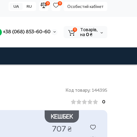
0
0
UA
RU
Особистий кабінет
Tоварів,
0
+38 (068) 853-60-60
на
0 ₴
Код товару: 144395
0
КЕШБЕК
707 ₴