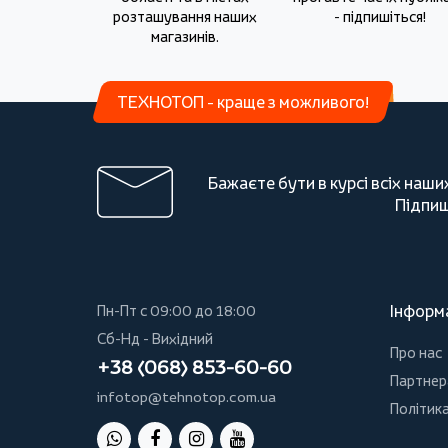
розташування наших
- підпишіться!
магазинів.
ТЕХНОТОП - краще з можливого!
Бажаєте бути в курсі всіх наши
Підпиш
Інформ
Пн-Пт с 09:00 до 18:00
Сб-Нд - Вихідний
Про нас
+38 (068) 853-60-60
Партнер
infotop@tehnotop.com.ua
Політика