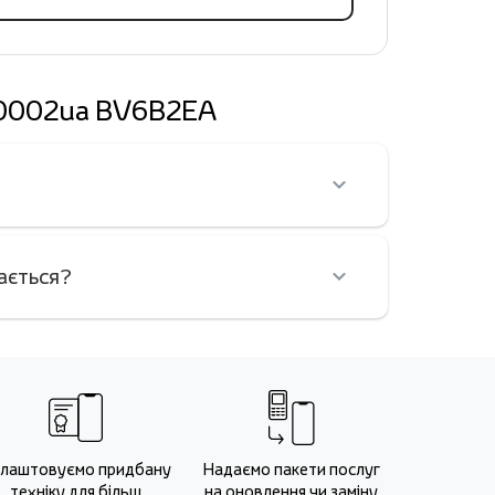
ay0002ua BV6B2EA
ається?
лаштовуємо придбану
Надаємо пакети послуг
техніку для більш
на оновлення чи заміну