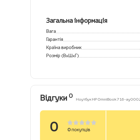
Загальна інформація
Вага
Гарантія
Країна виробник
Розмір (ВхШхГ)
0
Відгуки
Ноутбук HP OmniBook 7 16-ay000
0
0
покупців