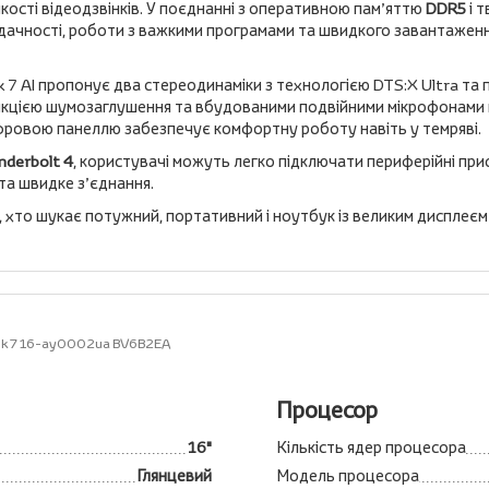
кості відеодзвінків. У поєднанні з оперативною пам’яттю
DDR5
і 
дачності, роботи з важкими програмами та швидкого завантаженн
k 7 AI пропонує два стереодинаміки з технологією DTS:X Ultra та
функцією шумозаглушення та вбудованими подвійними мікрофонами 
 цифровою панеллю забезпечує комфортну роботу навіть у темряві.
nderbolt 4
, користувачі можуть легко підключати периферійні при
та швидке з’єднання.
, хто шукає потужний, портативний і ноутбук із великим дисплеєм
ok 7 16-ay0002ua BV6B2EA
Процесор
16"
Кількість ядер процесора
Глянцевий
Модель процесора