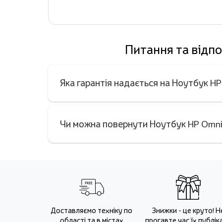
Питання та відп
Яка гарантія надається на Ноутбук 
Чи можна повернути Ноутбук HP Omn
Доставляємо техніку по
Знижки - це круто! Н
області та в містах
прогавте час їх публіка