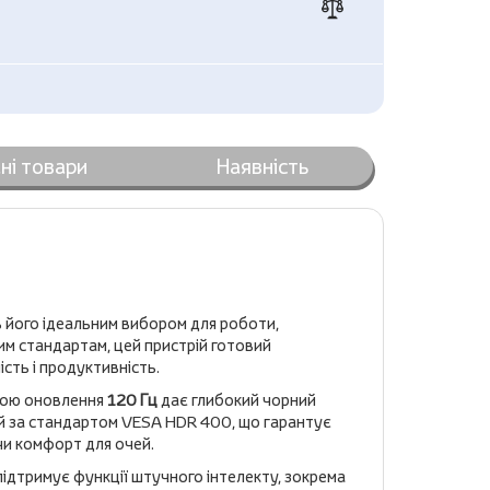
ні товари
Наявність
ь його ідеальним вибором для роботи,
вим стандартам, цей пристрій готовий
сть і продуктивність.
тою оновлення
120 Гц
дає глибокий чорний
ний за стандартом VESA HDR 400, що гарантує
ючи комфорт для очей.
ідтримує функції штучного інтелекту, зокрема