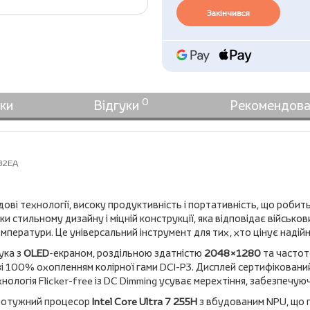
Закінчився
0
ки
Відгуки
Рекомендова
B2EA
дові технології, високу продуктивність і портативність, що робит
ки стильному дизайну і міцній конструкції, яка відповідає військо
мператури. Це універсальний інструмент для тих, хто цінує надійні
ука з
OLED
-екраном, роздільною здатністю
2048×1280
та часто
ки зі 100% охопленням колірної гами DCI-P3. Дисплей сертифікова
ехнологія Flicker-free із DC Dimming усуває мерехтіння, забезпечу
 потужний процесор
Intel Core Ultra 7 255H
з вбудованим NPU, що п