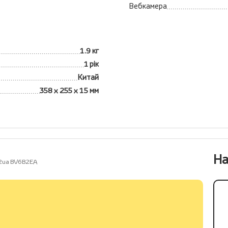
Вебкамера
1.9 кг
1 рік
Китай
358 х 255 х 15 мм
На
2ua BV6B2EA