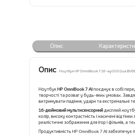
Опис
Характеристи
Опис
Ноутбук HP OmniBook 7 16-ay0002ua BV6
Ноутбук
HP OmniBook 7 AI
поєднує в собі пере
творчості та розваг у будь-яких умовах. Завдя
витримувати падіння, удари та екстремальні те
16-дюймовий мультисенсорний
дисплей ноутб
колір, високу контрастність і насичені відтін
реалістичне зображення для ігор і фільмів, а т
Продуктивність HP OmniBook 7 AI забезпечує