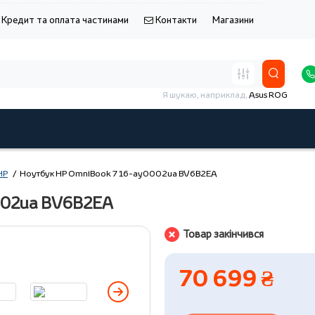
Кредит та оплата частинами
Контакти
Магазини
Я шукаю, наприклад,
Asus ROG
HP
Ноутбук HP OmniBook 7 16-ay0002ua BV6B2EA
002ua BV6B2EA
Товар закінчився
70 699 ₴