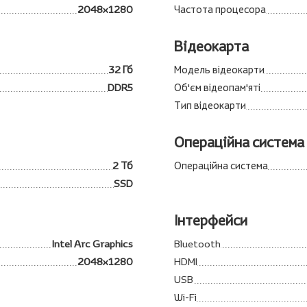
2048x1280
Частота процесора
Відеокарта
32 Гб
Модель відеокарти
DDR5
Об'єм відеопам'яті
Тип відеокарти
Операційна система
2 Тб
Операційна система
SSD
Інтерфейси
Intel Arc Graphics
Bluetooth
2048x1280
HDMI
USB
Wi-Fi