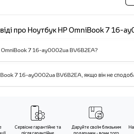
овіді про Ноутбук HP OmniBook 7 16-
HP OmniBook 7 16-ay0002ua BV6B2EA?
iBook 7 16-ay0002ua BV6B2EA, якщо він не сподоб
е
Сервісне гарантійне та
Даруйте своїм близьким
На
ції
після гарантійне
подарунки - вони того