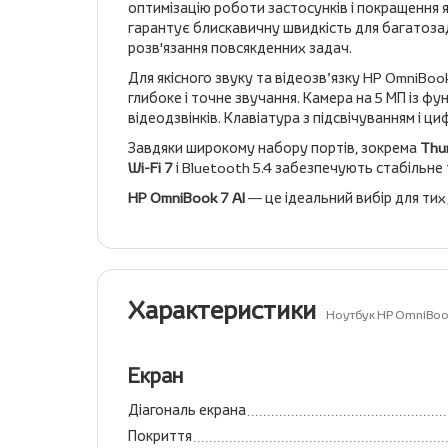
оптимізацію роботи застосунків і покращення я
гарантує блискавичну швидкість для багатоза
розв'язання повсякденних задач.
Для якісного звуку та відеозв’язку HP OmniBoo
глибоке і точне звучання. Камера на 5 МП із 
відеодзвінків. Клавіатура з підсвічуванням і
Завдяки широкому набору портів, зокрема
Thu
Wi-Fi 7
і Bluetooth 5.4 забезпечують стабільне 
HP OmniBook 7 AI
— це ідеальний вибір для тих
Характеристики
Ноутбук HP OmniBo
Екран
Діагональ екрана
Покриття