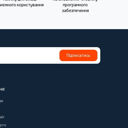
иємного користування
програмного
забезпечення
Підписатись
не
ни
air
 pro