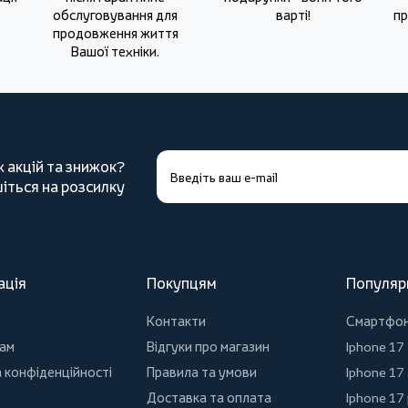
обслуговування для
варті!
пр
продовження життя
Вашої техніки.
х акцій та знижок?
іться на розсилку
ація
Покупцям
Популяр
Контакти
Смартфо
ам
Відгуки про магазин
Iphone 17
 конфіденційності
Правила та умови
Iphone 17 
Доставка та оплата
Iphone 17