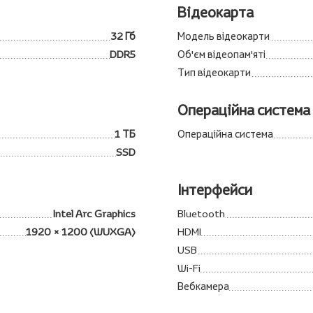
Відеокарта
32 Гб
Модель відеокарти
DDR5
Об'єм відеопам'яті
Тип відеокарти
Операційна система
1 ТБ
Операційна система
SSD
Інтерфейси
Intel Arc Graphics
Bluetooth
1920 × 1200 (WUXGA)
HDMI
USB
Wi-Fi
Вебкамера