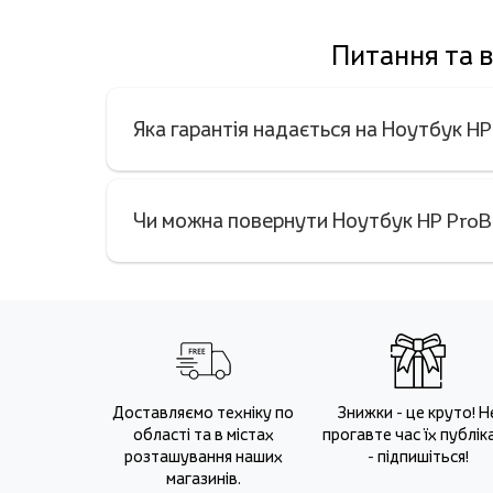
Питання та 
Яка гарантія надається на Ноутбук 
Чи можна повернути Ноутбук HP ProB
Доставляємо техніку по
Знижки - це круто! Н
області та в містах
прогавте час їх публіка
розташування наших
- підпишіться!
магазинів.