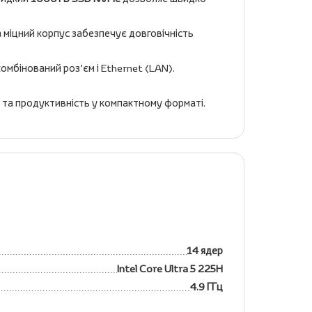
 міцний корпус забезпечує довговічність
омбінований роз’єм і Ethernet (LAN).
у та продуктивність у компактному форматі.
14 ядер
Intel Core Ultra 5 225H
4.9 ГГц