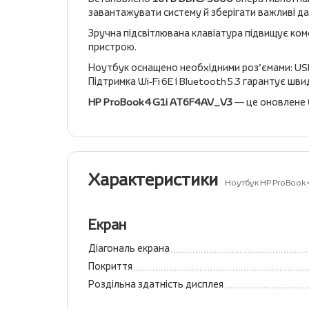
завантажувати систему й зберігати важливі дан
Зручна підсвітлювана клавіатура підвищує ком
пристрою.
Ноутбук оснащено необхідними роз’ємами: USB‑C
Підтримка Wi‑Fi 6E і Bluetooth 5.3 гарантує шв
HP ProBook 4 G1i AT6F4AV_V3
— це оновлене б
Характеристики
Ноутбук HP ProBook 
Екран
Діагональ екрана
Покриття
Роздільна здатність дисплея