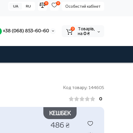
0
0
UA
RU
Особистий кабінет
Tоварів,
0
+38 (068) 853-60-60
на
0 ₴
Код товару: 144605
0
КЕШБЕК
486 ₴