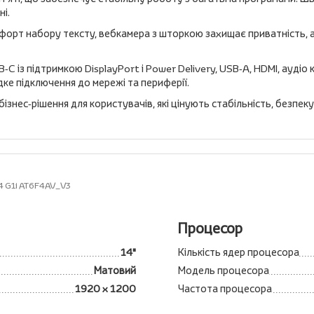
і.
форт набору тексту, вебкамера з шторкою захищає приватність, а
 із підтримкою DisplayPort і Power Delivery, USB‑A, HDMI, аудіо к
идке підключення до мережі та периферії.
ізнес‑рішення для користувачів, які цінують стабільність, безпек
4 G1i AT6F4AV_V3
Процесор
14"
Кількість ядер процесора
Матовий
Модель процесора
1920 x 1200
Частота процесора