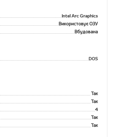
Intel Arc Graphics
Використовує ОЗУ
Вбудована
DOS
Так
Так
4
Так
Так