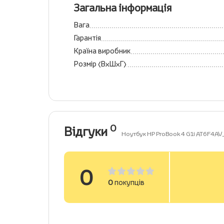
Загальна інформація
Вага
Гарантія
Країна виробник
Розмір (ВхШхГ)
0
Відгуки
Ноутбук HP ProBook 4 G1i AT6F4AV
0
0
покупців