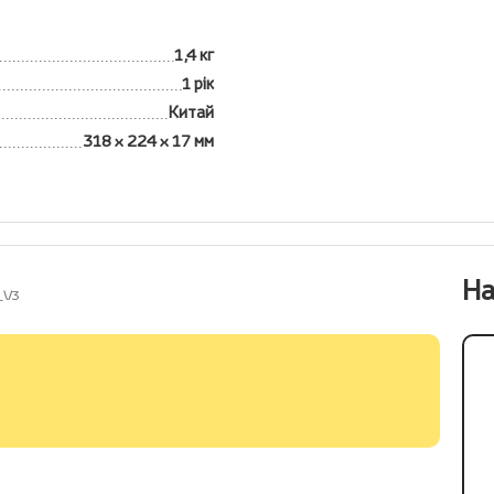
1,4 кг
1 рік
Китай
318 x 224 x 17 мм
На
_V3