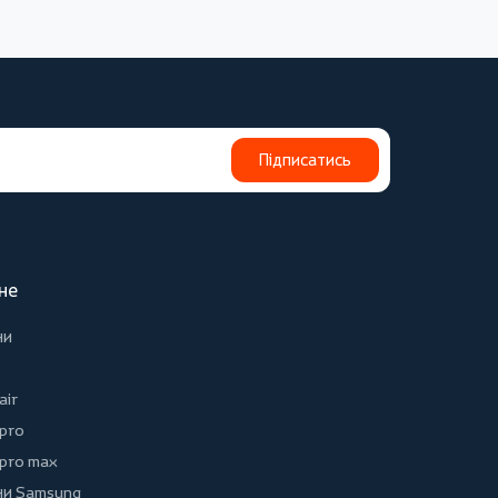
Підписатись
не
ни
air
 pro
 pro max
и Samsung