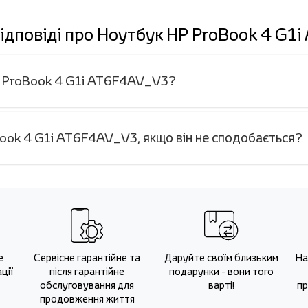
відповіді про Ноутбук HP ProBook 4 G1
HP ProBook 4 G1i AT6F4AV_V3?
ook 4 G1i AT6F4AV_V3, якщо він не сподобається?
е
Сервісне гарантійне та
Даруйте своїм близьким
На
ції
після гарантійне
подарунки - вони того
обслуговування для
варті!
пр
продовження життя