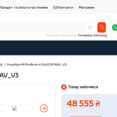
Кредит та оплата частинами
Контакти
Магазини
Я шукаю, наприклад,
Телевізор Samsung
HP
Ноутбук HP ProBook 4 G1i AT6F4AV_V3
4AV_V3
Товар закінчився
48 555 ₴