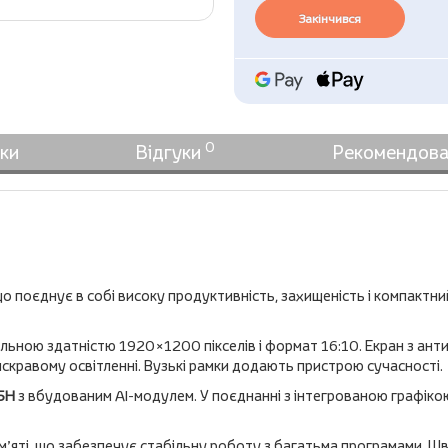
Закінчився
0
ки
Відгуки
Рекомендова
о поєднує в собі високу продуктивність, захищеність і компакт
ільною здатністю 1920×1200 пікселів і формат 16:10. Екран з ант
яскравому освітленні. Вузькі рамки додають пристрою сучасності.
55H
з вбудованим AI-модулем. У поєднанні з інтегрованою графік
м’яті, що забезпечує стабільну роботу з багатьма програмами. Ш