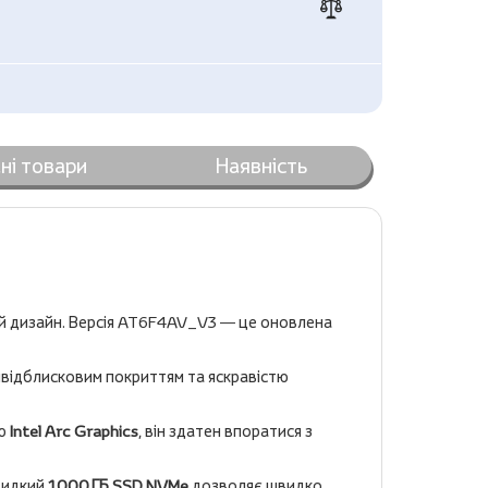
ні товари
Наявність
ний дизайн. Версія AT6F4AV_V3 — це оновлена
ивідблисковим покриттям та яскравістю
ою
Intel Arc Graphics
, він здатен впоратися з
видкий
1000 ГБ SSD NVMe
дозволяє швидко