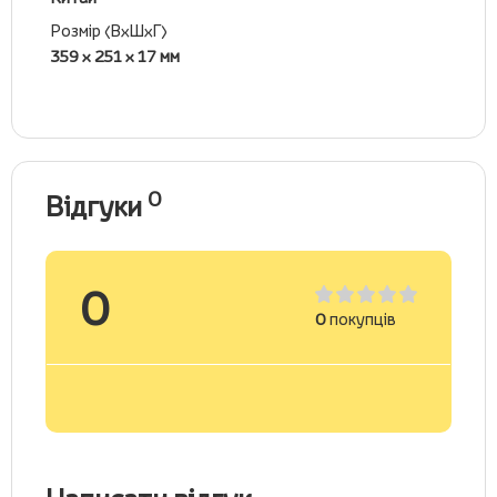
Розмір (ВхШхГ)
359 x 251 x 17 мм
0
Відгуки
0
0
покупців