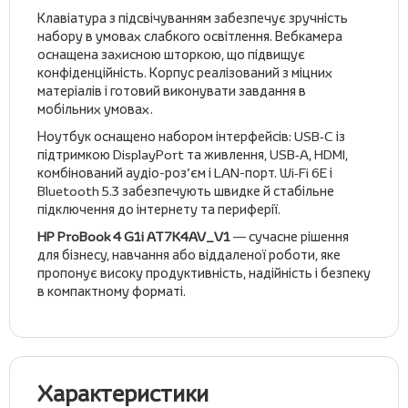
Клавіатура з підсвічуванням забезпечує зручність
набору в умовах слабкого освітлення. Вебкамера
оснащена захисною шторкою, що підвищує
конфіденційність. Корпус реалізований з міцних
матеріалів і готовий виконувати завдання в
мобільних умовах.
Ноутбук оснащено набором інтерфейсів: USB‑C із
підтримкою DisplayPort та живлення, USB‑A, HDMI,
комбінований аудіо-роз’єм і LAN-порт. Wi‑Fi 6E і
Bluetooth 5.3 забезпечують швидке й стабільне
підключення до інтернету та периферії.
HP ProBook 4 G1i AT7K4AV_V1
— сучасне рішення
для бізнесу, навчання або віддаленої роботи, яке
пропонує високу продуктивність, надійність і безпеку
в компактному форматі.
Характеристики