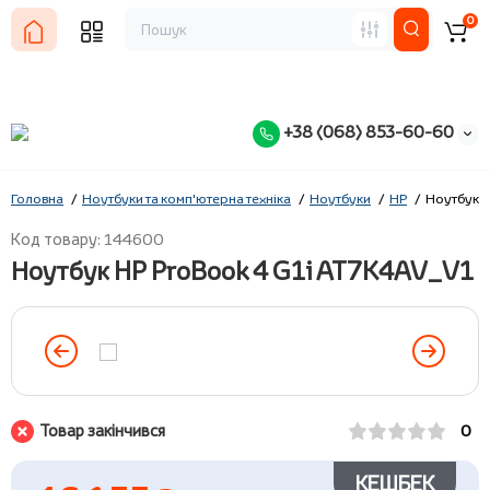
0
+38 (068) 853-60-60
Головна
Ноутбуки та комп'ютерна техніка
Ноутбуки
HP
Ноутбук H
Код товару: 144600
Ноутбук HP ProBook 4 G1i AT7K4AV_V1
Товар закінчився
0
КЕШБЕК