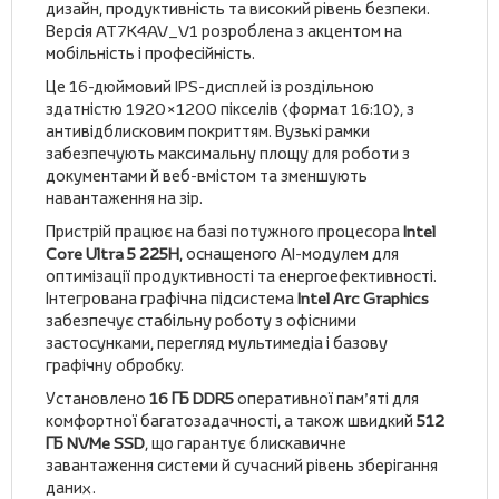
дизайн, продуктивність та високий рівень безпеки.
Версія AT7K4AV_V1 розроблена з акцентом на
мобільність і професійність.
Це 16-дюймовий IPS-дисплей із роздільною
здатністю 1920×1200 пікселів (формат 16:10), з
антивідблисковим покриттям. Вузькі рамки
забезпечують максимальну площу для роботи з
документами й веб-вмістом та зменшують
навантаження на зір.
Пристрій працює на базі потужного процесора
Intel
Core Ultra 5 225H
, оснащеного AI-модулем для
оптимізації продуктивності та енергоефективності.
Інтегрована графічна підсистема
Intel Arc Graphics
забезпечує стабільну роботу з офісними
застосунками, перегляд мультимедіа і базову
графічну обробку.
Установлено
16 ГБ DDR5
оперативної пам’яті для
комфортної багатозадачності, а також швидкий
512
ГБ NVMe SSD
, що гарантує блискавичне
завантаження системи й сучасний рівень зберігання
даних.