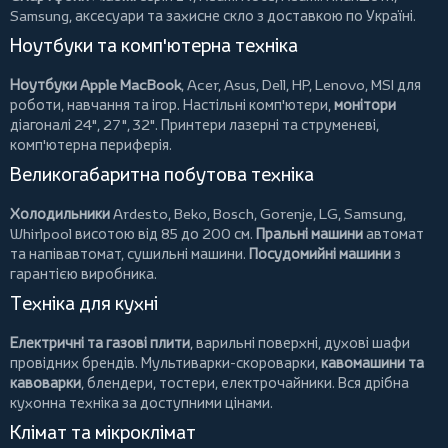
Samsung, аксесуари та
захисне скло
з доставкою по Україні.
Ноутбуки та комп'ютерна техніка
Ноутбуки Apple MacBook
,
Acer
,
Asus
,
Dell
,
HP
,
Lenovo
,
MSI
для
роботи, навчання та ігор. Настільні комп'ютери,
монітори
діагоналі 24", 27", 32".
Принтери
лазерні та струменеві,
комп'ютерна периферія.
Великогабаритна побутова техніка
Холодильники
Ardesto
,
Beko
,
Bosch
,
Gorenje
,
LG
,
Samsung
,
Whirlpool
висотою від 85 до 200 см.
Пральні машини
автомат
та напівавтомат,
сушильні машини
.
Посудомийні машини
з
гарантією виробника.
Техніка для кухні
Електричні та газові плити
, варильні поверхні, духові шафи
провідних брендів.
Мультиварки-скороварки
,
кавомашини та
кавоварки
,
блендери
,
тостери
,
електрочайники
. Вся дрібна
кухонна техніка за доступними цінами.
Клімат та мікроклімат