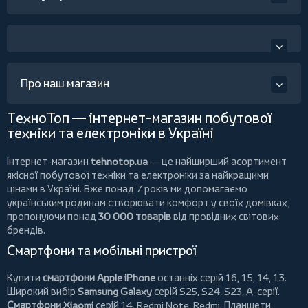
Про наш магазин
ТехноТоп — інтернет-магазин побутової
техніки та електроніки в Україні
Інтернет-магазин
tehnotop.ua
— це найширший асортимент
якісної побутової техніки та електроніки за найкращими
цінами в Україні. Вже понад 7 років ми допомагаємо
українським родинам створювати комфорт у своїх домівках,
пропонуючи понад
30 000 товарів
від провідних світових
брендів.
Смартфони та мобільні пристрої
Купити
смартфони Apple iPhone
останніх серій 16, 15, 14, 13.
Широкий вибір
Samsung Galaxy
серій S25, S24, S23, A-серії.
Смартфони Xiaomi
серій 14, Redmi Note, Redmi.
Планшети
,