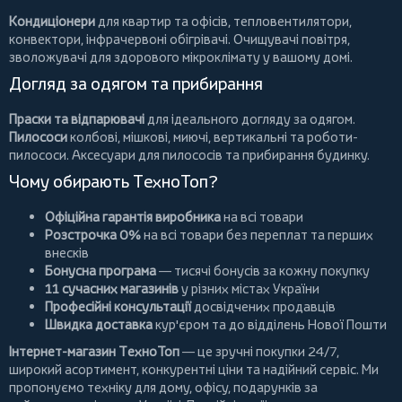
Кондиціонери
для квартир та офісів,
тепловентилятори
,
конвектори
,
інфрачервоні обігрівачі
.
Очищувачі повітря
,
зволожувачі для здорового мікроклімату у вашому домі.
Догляд за одягом та прибирання
Праски та відпарювачі
для ідеального догляду за одягом.
Пилососи
колбові
,
мішкові
,
миючі
,
вертикальні
та
роботи-
пилососи
. Аксесуари для пилососів та прибирання будинку.
Чому обирають ТехноТоп?
Офіційна гарантія виробника
на всі товари
Розстрочка 0%
на всі товари без переплат та перших
внесків
Бонусна програма
— тисячі бонусів за кожну покупку
11 сучасних магазинів
у різних містах України
Професійні консультації
досвідчених продавців
Швидка доставка
кур'єром та до відділень Нової Пошти
Інтернет-магазин ТехноТоп
— це зручні покупки 24/7,
широкий асортимент, конкурентні ціни та надійний сервіс. Ми
пропонуємо
техніку для дому
, офісу, подарунків за