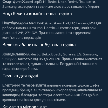
Смартфони Xiaomi
серій 14, Redmi Note, Redmi.
Планшети
,
Samsung, аксесуари та
захисне скло
з доставкою по Україні.
Ноутбуки та комп'ютерна техніка
Ноутбуки Apple MacBook
,
Acer
,
Asus
,
Dell
,
HP
,
Lenovo
,
MSI
для
роботи, навчання та ігор. Настільні комп'ютери,
монітори
діагоналі 24", 27", 32".
Принтери
лазерні та струменеві,
комп'ютерна периферія.
Великогабаритна побутова техніка
Холодильники
Ardesto
,
Beko
,
Bosch
,
Gorenje
,
LG
,
Samsung
,
Whirlpool
висотою від 85 до 200 см.
Пральні машини
автомат
та напівавтомат,
сушильні машини
.
Посудомийні машини
з
гарантією виробника.
Техніка для кухні
Електричні та газові плити
, варильні поверхні, духові шафи
провідних брендів.
Мультиварки-скороварки
,
кавомашини та
кавоварки
,
блендери
,
тостери
,
електрочайники
. Вся дрібна
кухонна техніка за доступними цінами.
Клімат та мікроклімат