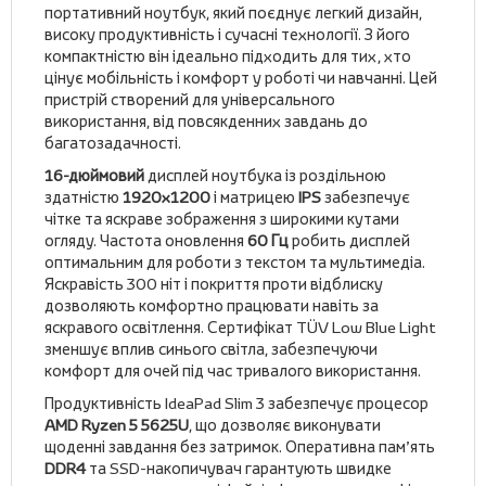
портативний ноутбук, який поєднує легкий дизайн,
високу продуктивність і сучасні технології. З його
компактністю він ідеально підходить для тих, хто
цінує мобільність і комфорт у роботі чи навчанні. Цей
пристрій створений для універсального
використання, від повсякденних завдань до
багатозадачності.
16-дюймовий
дисплей ноутбука із роздільною
здатністю
1920x1200
і матрицею
IPS
забезпечує
чітке та яскраве зображення з широкими кутами
огляду. Частота оновлення
60 Гц
робить дисплей
оптимальним для роботи з текстом та мультимедіа.
Яскравість 300 ніт і покриття проти відблиску
дозволяють комфортно працювати навіть за
яскравого освітлення. Сертифікат TÜV Low Blue Light
зменшує вплив синього світла, забезпечуючи
комфорт для очей під час тривалого використання.
Продуктивність IdeaPad Slim 3 забезпечує процесор
AMD Ryzen 5 5625U
, що дозволяє виконувати
щоденні завдання без затримок. Оперативна пам’ять
DDR4
та SSD-накопичувач гарантують швидке