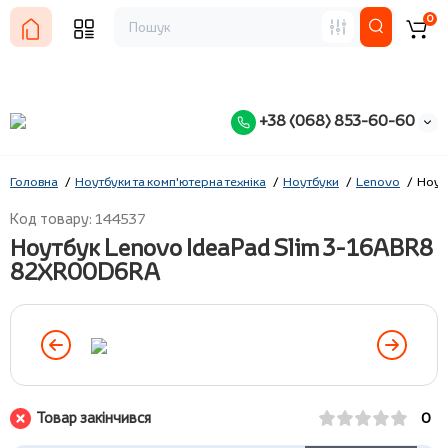
0
+38 (068) 853-60-60
Головна
Ноутбуки та комп'ютерна техніка
Ноутбуки
Lenovo
Ноут
Код товару: 144537
Ноутбук Lenovo IdeaPad Slim 3-16ABR8
82XR00D6RA
Товар закінчився
0