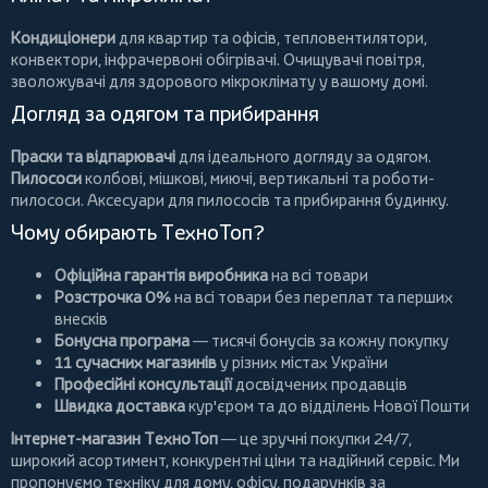
Кондиціонери
для квартир та офісів,
тепловентилятори
,
конвектори
,
інфрачервоні обігрівачі
.
Очищувачі повітря
,
зволожувачі для здорового мікроклімату у вашому домі.
Догляд за одягом та прибирання
Праски та відпарювачі
для ідеального догляду за одягом.
Пилососи
колбові
,
мішкові
,
миючі
,
вертикальні
та
роботи-
пилососи
. Аксесуари для пилососів та прибирання будинку.
Чому обирають ТехноТоп?
Офіційна гарантія виробника
на всі товари
Розстрочка 0%
на всі товари без переплат та перших
внесків
Бонусна програма
— тисячі бонусів за кожну покупку
11 сучасних магазинів
у різних містах України
Професійні консультації
досвідчених продавців
Швидка доставка
кур'єром та до відділень Нової Пошти
Інтернет-магазин ТехноТоп
— це зручні покупки 24/7,
широкий асортимент, конкурентні ціни та надійний сервіс. Ми
пропонуємо
техніку для дому
, офісу, подарунків за