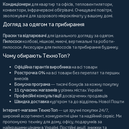
Кондиціонери
для квартир та офісів,
тепловентилятори
,
конвектори
,
інфрачервоні обігрівачі
.
Очищувачі повітря
,
зволожувачі для здорового мікроклімату у вашому домі.
Догляд за одягом та прибирання
Праски та відпарювачі
для ідеального догляду за одягом.
Пилососи
колбові
,
мішкові
,
миючі
,
вертикальні
та
роботи-
пилососи
. Аксесуари для пилососів та прибирання будинку.
Чому обирають ТехноТоп?
Офіційна гарантія виробника
на всі товари
Розстрочка 0%
на всі товари без переплат та перших
внесків
Бонусна програма
— тисячі бонусів за кожну покупку
11 сучасних магазинів
у різних містах України
Професійні консультації
досвідчених продавців
Швидка доставка
кур'єром та до відділень Нової Пошти
Інтернет-магазин ТехноТоп
— це зручні покупки 24/7,
широкий асортимент, конкурентні ціни та надійний сервіс. Ми
пропонуємо
техніку для дому
, офісу, подарунків за
найкращими цінами в Україні. Постійні
акції
, знижки та