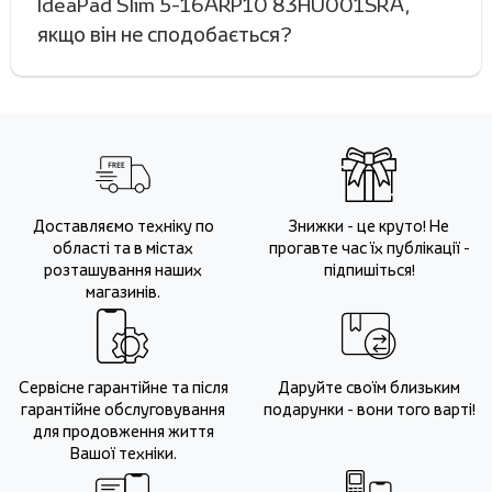
IdeaPad Slim 5-16ARP10 83HU001SRA,
якщо він не сподобається?
Доставляємо техніку по
Знижки - це круто! Не
області та в містах
прогавте час їх публікації -
розташування наших
підпишіться!
магазинів.
Сервісне гарантійне та після
Даруйте своїм близьким
гарантійне обслуговування
подарунки - вони того варті!
для продовження життя
Вашої техніки.