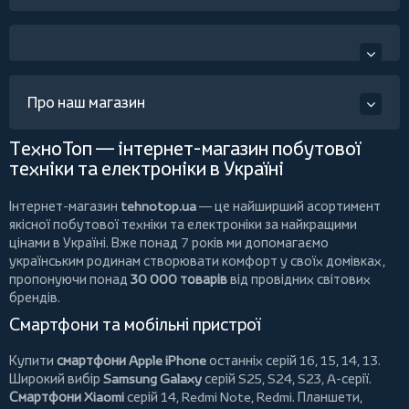
Про наш магазин
ТехноТоп — інтернет-магазин побутової
техніки та електроніки в Україні
Інтернет-магазин
tehnotop.ua
— це найширший асортимент
якісної побутової техніки та електроніки за найкращими
цінами в Україні. Вже понад 7 років ми допомагаємо
українським родинам створювати комфорт у своїх домівках,
пропонуючи понад
30 000 товарів
від провідних світових
брендів.
Смартфони та мобільні пристрої
Купити
смартфони Apple iPhone
останніх серій 16, 15, 14, 13.
Широкий вибір
Samsung Galaxy
серій S25, S24, S23, A-серії.
Смартфони Xiaomi
серій 14, Redmi Note, Redmi.
Планшети
,