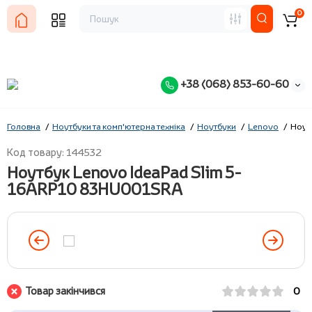
0
+38 (068) 853-60-60
Головна
Ноутбуки та комп'ютерна техніка
Ноутбуки
Lenovo
Ноут
Код товару: 144532
Ноутбук Lenovo IdeaPad Slim 5-
16ARP10 83HU001SRA
Товар закінчився
0