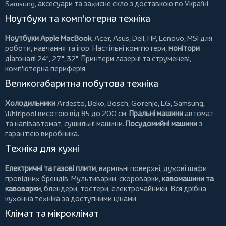
Samsung, аксесуари та
захисне скло
з доставкою по Україні.
Ноутбуки та комп'ютерна техніка
Ноутбуки Apple MacBook
,
Acer
,
Asus
,
Dell
,
HP
,
Lenovo
,
MSI
для
роботи, навчання та ігор. Настільні комп'ютери,
монітори
діагоналі 24", 27", 32".
Принтери
лазерні та струменеві,
комп'ютерна периферія.
Великогабаритна побутова техніка
Холодильники
Ardesto
,
Beko
,
Bosch
,
Gorenje
,
LG
,
Samsung
,
Whirlpool
висотою від 85 до 200 см.
Пральні машини
автомат
та напівавтомат,
сушильні машини
.
Посудомийні машини
з
гарантією виробника.
Техніка для кухні
Електричні та газові плити
, варильні поверхні, духові шафи
провідних брендів.
Мультиварки-скороварки
,
кавомашини та
кавоварки
,
блендери
,
тостери
,
електрочайники
. Вся дрібна
кухонна техніка за доступними цінами.
Клімат та мікроклімат