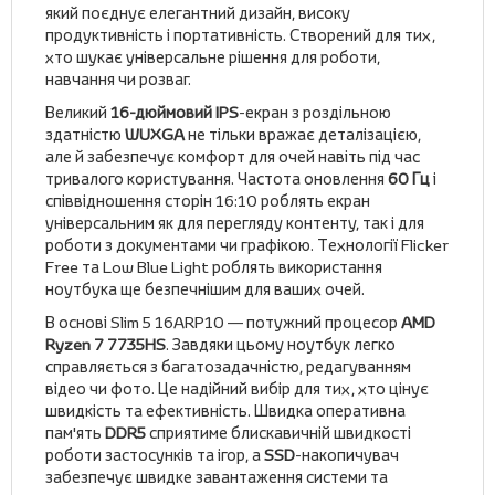
який поєднує елегантний дизайн, високу
продуктивність і портативність. Створений для тих,
хто шукає універсальне рішення для роботи,
навчання чи розваг.
Великий
16-дюймовий IPS
-екран з роздільною
здатністю
WUXGA
не тільки вражає деталізацією,
але й забезпечує комфорт для очей навіть під час
тривалого користування. Частота оновлення
60 Гц
і
співвідношення сторін 16:10 роблять екран
універсальним як для перегляду контенту, так і для
роботи з документами чи графікою. Технології Flicker
Free та Low Blue Light роблять використання
ноутбука ще безпечнішим для ваших очей.
В основі Slim 5 16ARP10 — потужний процесор
AMD
Ryzen 7 7735HS
. Завдяки цьому ноутбук легко
справляється з багатозадачністю, редагуванням
відео чи фото. Це надійний вибір для тих, хто цінує
швидкість та ефективність. Швидка оперативна
пам'ять
DDR5
сприятиме блискавичній швидкості
роботи застосунків та ігор, а
SSD
-накопичувач
забезпечує швидке завантаження системи та