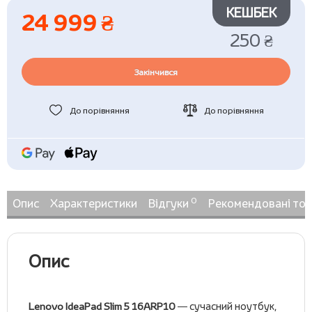
КЕШБЕК
24 999 ₴
250 ₴
Закінчився
До порівняння
До порівняння
0
Опис
Характеристики
Відгуки
Рекомендовані то
Опис
Lenovo IdeaPad Slim 5 16ARP10
— сучасний ноутбук,