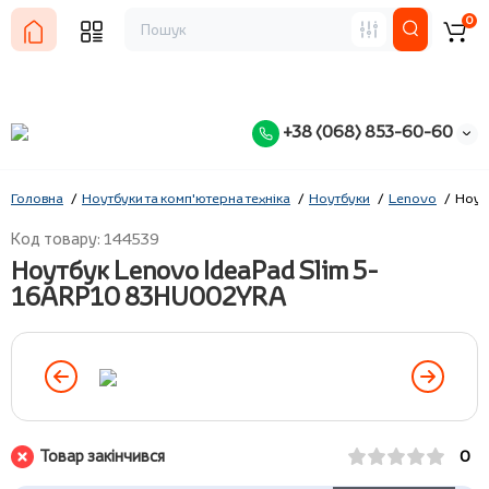
0
+38 (068) 853-60-60
Головна
Ноутбуки та комп'ютерна техніка
Ноутбуки
Lenovo
Ноут
Код товару: 144539
Ноутбук Lenovo IdeaPad Slim 5-
16ARP10 83HU002YRA
Товар закінчився
0