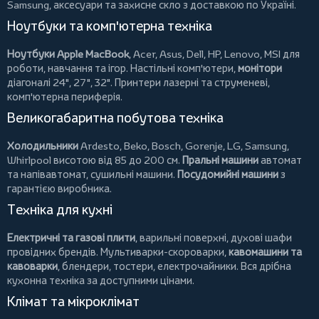
Samsung, аксесуари та
захисне скло
з доставкою по Україні.
Ноутбуки та комп'ютерна техніка
Ноутбуки Apple MacBook
,
Acer
,
Asus
,
Dell
,
HP
,
Lenovo
,
MSI
для
роботи, навчання та ігор. Настільні комп'ютери,
монітори
діагоналі 24", 27", 32".
Принтери
лазерні та струменеві,
комп'ютерна периферія.
Великогабаритна побутова техніка
Холодильники
Ardesto
,
Beko
,
Bosch
,
Gorenje
,
LG
,
Samsung
,
Whirlpool
висотою від 85 до 200 см.
Пральні машини
автомат
та напівавтомат,
сушильні машини
.
Посудомийні машини
з
гарантією виробника.
Техніка для кухні
Електричні та газові плити
, варильні поверхні, духові шафи
провідних брендів.
Мультиварки-скороварки
,
кавомашини та
кавоварки
,
блендери
,
тостери
,
електрочайники
. Вся дрібна
кухонна техніка за доступними цінами.
Клімат та мікроклімат