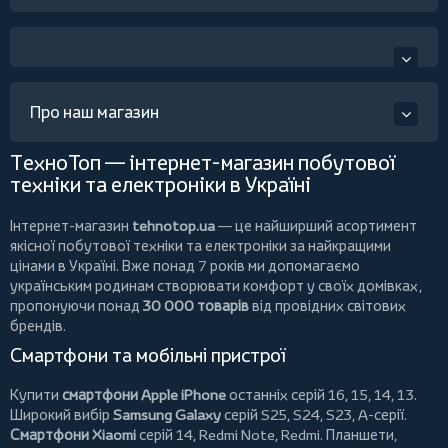
Про наш магазин
ТехноТоп — інтернет-магазин побутової
техніки та електроніки в Україні
Інтернет-магазин
tehnotop.ua
— це найширший асортимент
якісної побутової техніки та електроніки за найкращими
цінами в Україні. Вже понад 7 років ми допомагаємо
українським родинам створювати комфорт у своїх домівках,
пропонуючи понад
30 000 товарів
від провідних світових
брендів.
Смартфони та мобільні пристрої
Купити
смартфони Apple iPhone
останніх серій 16, 15, 14, 13.
Широкий вибір
Samsung Galaxy
серій S25, S24, S23, A-серії.
Смартфони Xiaomi
серій 14, Redmi Note, Redmi.
Планшети
,