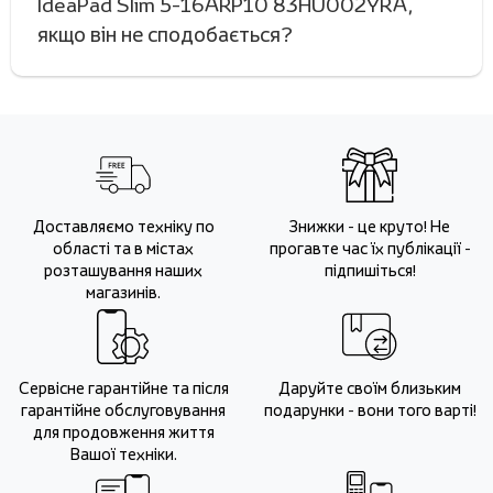
IdeaPad Slim 5-16ARP10 83HU002YRA,
якщо він не сподобається?
Доставляємо техніку по
Знижки - це круто! Не
області та в містах
прогавте час їх публікації -
розташування наших
підпишіться!
магазинів.
Сервісне гарантійне та після
Даруйте своїм близьким
гарантійне обслуговування
подарунки - вони того варті!
для продовження життя
Вашої техніки.