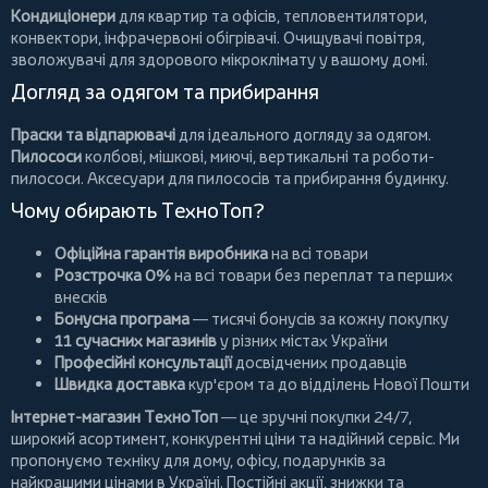
Кондиціонери
для квартир та офісів,
тепловентилятори
,
конвектори
,
інфрачервоні обігрівачі
.
Очищувачі повітря
,
зволожувачі для здорового мікроклімату у вашому домі.
Догляд за одягом та прибирання
Праски та відпарювачі
для ідеального догляду за одягом.
Пилососи
колбові
,
мішкові
,
миючі
,
вертикальні
та
роботи-
пилососи
. Аксесуари для пилососів та прибирання будинку.
Чому обирають ТехноТоп?
Офіційна гарантія виробника
на всі товари
Розстрочка 0%
на всі товари без переплат та перших
внесків
Бонусна програма
— тисячі бонусів за кожну покупку
11 сучасних магазинів
у різних містах України
Професійні консультації
досвідчених продавців
Швидка доставка
кур'єром та до відділень Нової Пошти
Інтернет-магазин ТехноТоп
— це зручні покупки 24/7,
широкий асортимент, конкурентні ціни та надійний сервіс. Ми
пропонуємо
техніку для дому
, офісу, подарунків за
найкращими цінами в Україні. Постійні
акції
, знижки та