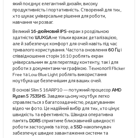
який поєднує елегантний дизайн, високу
продуктивність і портативність. Створений для тих,
хто шукає універсальне рішення для роботи,
навчання чи розваг.
Великий
16-дюймовий IPS
-екран з роздільною
здатністю
WUXGA
не тільки вражає деталізацією,
але й забезпечує комфорт для очей навіть під час
тривалого користування. Частота оновлення
60 Гц
і
співвідношення сторін 16:10 роблять екран
універсальним як для перегляду контенту, так і для
роботи з документами чи графікою. Технології Flicker
Free та Low Blue Light роблять використання
ноутбука ще безпечнішим для ваших очей.
В основі Slim 5 16ARP10 — потужний процесор
AMD
Ryzen 5 7535HS
. Завдяки цьому ноутбук легко
справляється з багатозадачністю, редагуванням
відео чи фото. Це надійний вибір для тих, хто цінує
швидкість та ефективність. Швидка оперативна
пам'ять
DDR5
сприятиме блискавичній швидкості
роботи застосунків та ігор, а
SSD
-накопичувач
забезпечує швидке завантаження системи та