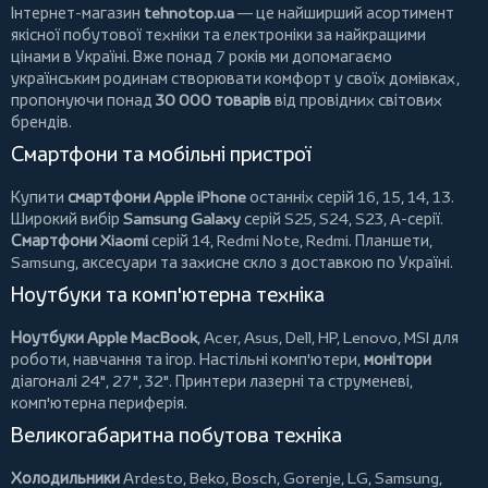
Інтернет-магазин
tehnotop.ua
— це найширший асортимент
якісної побутової техніки та електроніки за найкращими
цінами в Україні. Вже понад 7 років ми допомагаємо
українським родинам створювати комфорт у своїх домівках,
пропонуючи понад
30 000 товарів
від провідних світових
брендів.
Смартфони та мобільні пристрої
Купити
смартфони Apple iPhone
останніх серій 16, 15, 14, 13.
Широкий вибір
Samsung Galaxy
серій S25, S24, S23, A-серії.
Смартфони Xiaomi
серій 14, Redmi Note, Redmi.
Планшети
,
Samsung, аксесуари та
захисне скло
з доставкою по Україні.
Ноутбуки та комп'ютерна техніка
Ноутбуки Apple MacBook
,
Acer
,
Asus
,
Dell
,
HP
,
Lenovo
,
MSI
для
роботи, навчання та ігор. Настільні комп'ютери,
монітори
діагоналі 24", 27", 32".
Принтери
лазерні та струменеві,
комп'ютерна периферія.
Великогабаритна побутова техніка
Холодильники
Ardesto
,
Beko
,
Bosch
,
Gorenje
,
LG
,
Samsung
,