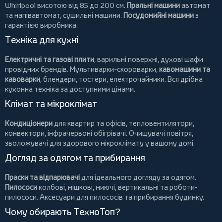
Whirlpool
висотою від 85 до 200 см.
Пральні машини
автомат
та напівавтомат,
сушильні машини
.
Посудомийні машини
з
гарантією виробника.
Техніка для кухні
Електричні та газові плити
, варильні поверхні, духові шафи
провідних брендів.
Мультиварки-скороварки
,
кавомашини та
кавоварки
,
блендери
,
тостери
,
електрочайники
. Вся дрібна
кухонна техніка за доступними цінами.
Клімат та мікроклімат
Кондиціонери
для квартир та офісів,
тепловентилятори
,
конвектори
,
інфрачервоні обігрівачі
.
Очищувачі повітря
,
зволожувачі для здорового мікроклімату у вашому домі.
Догляд за одягом та прибирання
Праски та відпарювачі
для ідеального догляду за одягом.
Пилососи
колбові
,
мішкові
,
миючі
,
вертикальні
та
роботи-
пилососи
. Аксесуари для пилососів та прибирання будинку.
Чому обирають ТехноТоп?