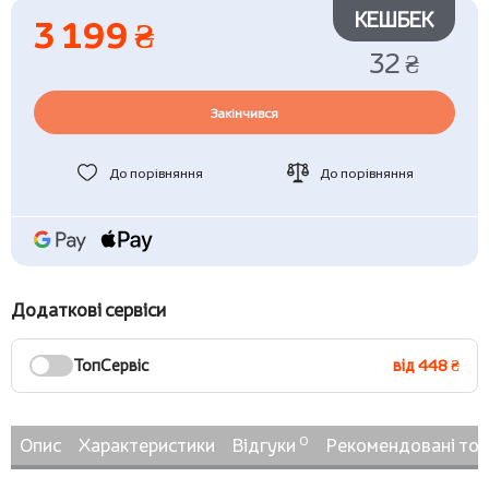
КЕШБЕК
3 199 ₴
32 ₴
Закінчився
До порівняння
До порівняння
Додаткові сервіси
ТопСервіс
від 448 ₴
0
Опис
Характеристики
Відгуки
Рекомендовані то