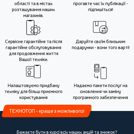
області та в містах
прогавте час їх публікації -
розташування наших
підпишіться!
магазинів.
Сервісне гарантійне та після
Даруйте своїм близьким
гарантійне обслуговування
подарунки - вони того варті!
для продовження життя
Вашої техніки.
Налаштовуємо придбану
Надаємо пакети послуг на
техніку для більш приємного
оновлення чи заміну
користування
програмного забезпечення
ТЕХНОТОП - краще з можливого!
Бажаєте бути в курсі всіх наших акцій та знижок?