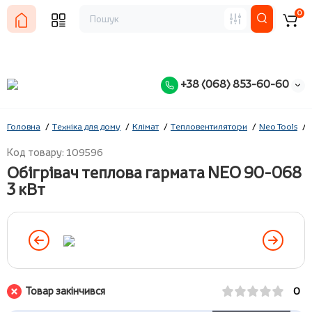
0
+38 (068) 853-60-60
Головна
Техніка для дому
Клімат
Тепловентилятори
Neo Tools
Код товару: 109596
Обігрівач теплова гармата NEO 90-068
3 кВт
Товар закінчився
0