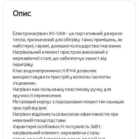
Опис
Електронагрівач 90-068 - це портативний джерело
тепла, призначений для обігріву таких приміщень, як
майстерні, гаражі, домашні господарства і магазини.
Нагрівальний елемент пристрою виконаний з
нержавіючої сталі, що забезпечує захист від
перегріву.
Клас водонепроникності IPX4 дозволяє
використовувати пристрій у вологих і вологих
з'єднаннях.
Нагрівач має ізольовану пластикову ручку для
зручності перенесення.
Металевий корпус з порошковим покриттям захищає
пристрій від іржі.
Нагрівач відрізняється високою ефективністю при
невеликій площі підстави.
Характерні особливості: потужність 3кВт;
нагрівальний елемент: нержавіюча сталь;
регульований термостат; регульований кут