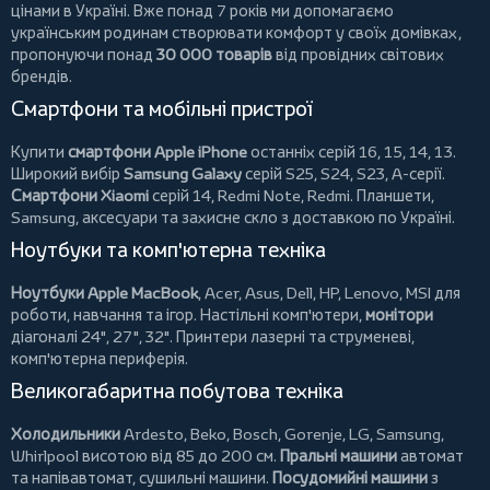
цінами в Україні. Вже понад 7 років ми допомагаємо
українським родинам створювати комфорт у своїх домівках,
пропонуючи понад
30 000 товарів
від провідних світових
брендів.
Смартфони та мобільні пристрої
Купити
смартфони Apple iPhone
останніх серій 16, 15, 14, 13.
Широкий вибір
Samsung Galaxy
серій S25, S24, S23, A-серії.
Смартфони Xiaomi
серій 14, Redmi Note, Redmi.
Планшети
,
Samsung, аксесуари та
захисне скло
з доставкою по Україні.
Ноутбуки та комп'ютерна техніка
Ноутбуки Apple MacBook
,
Acer
,
Asus
,
Dell
,
HP
,
Lenovo
,
MSI
для
роботи, навчання та ігор. Настільні комп'ютери,
монітори
діагоналі 24", 27", 32".
Принтери
лазерні та струменеві,
комп'ютерна периферія.
Великогабаритна побутова техніка
Холодильники
Ardesto
,
Beko
,
Bosch
,
Gorenje
,
LG
,
Samsung
,
Whirlpool
висотою від 85 до 200 см.
Пральні машини
автомат
та напівавтомат,
сушильні машини
.
Посудомийні машини
з