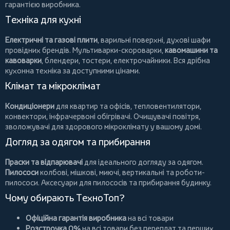
гарантією виробника.
Техніка для кухні
Електричні та газові плити
, варильні поверхні, духові шафи
провідних брендів.
Мультиварки-скороварки
,
кавомашини та
кавоварки
,
блендери
,
тостери
,
електрочайники
. Вся дрібна
кухонна техніка за доступними цінами.
Клімат та мікроклімат
Кондиціонери
для квартир та офісів,
тепловентилятори
,
конвектори
,
інфрачервоні обігрівачі
.
Очищувачі повітря
,
зволожувачі для здорового мікроклімату у вашому домі.
Догляд за одягом та прибирання
Праски та відпарювачі
для ідеального догляду за одягом.
Пилососи
колбові
,
мішкові
,
миючі
,
вертикальні
та
роботи-
пилососи
. Аксесуари для пилососів та прибирання будинку.
Чому обирають ТехноТоп?
Офіційна гарантія виробника
на всі товари
Розстрочка 0%
на всі товари без переплат та перших