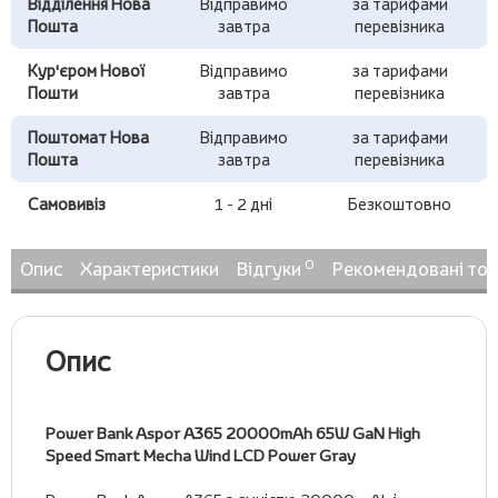
Відділення Нова
Відправимо
за тарифами
Пошта
завтра
перевізника
Кур'єром Нової
Відправимо
за тарифами
Пошти
завтра
перевізника
Поштомат Нова
Відправимо
за тарифами
Пошта
завтра
перевізника
Самовивіз
1 - 2 дні
Безкоштовно
0
Опис
Характеристики
Відгуки
Рекомендовані то
Опис
Power Bank Aspor A365 20000mAh 65W GaN High
Speed Smart Mecha Wind LCD Power Gray