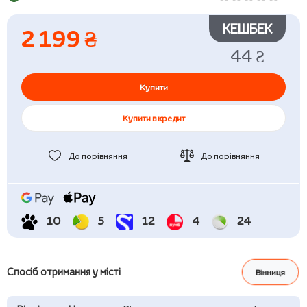
КЕШБЕК
2 199 ₴
44 ₴
Купити
Купити в кредит
До порівняння
До порівняння
10
5
12
4
24
Спосіб отримання у місті
Вінниця